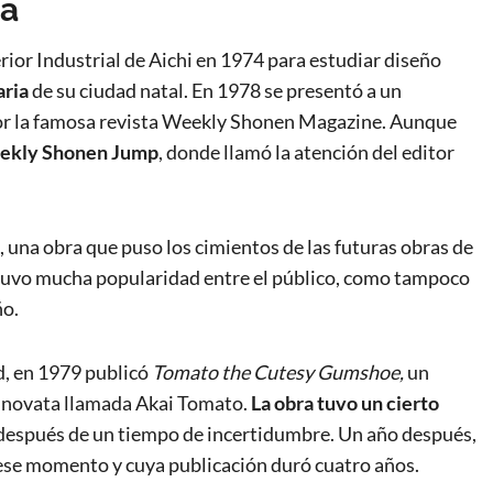
ga
ior Industrial de Aichi en 1974 para estudiar diseño
aria
de su ciudad natal. En 1978 se presentó a un
or la famosa revista Weekly Shonen Magazine. Aunque
Weekly Shonen Jump
, donde llamó la atención del editor
, una obra que puso los cimientos de las futuras obras de
uvo mucha popularidad entre el público, como tampoco
ño.
d, en 1979 publicó
T
omato the Cutesy Gumshoe,
un
ia novata llamada Akai Tomato.
La obra tuvo un cierto
 después de un tiempo de incertidumbre. Un año después,
ese momento y cuya publicación duró cuatro años.