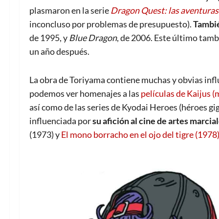
plasmaron en la serie
Dragon Quest: las aventuras
inconcluso por problemas de presupuesto).
Tambié
de 1995, y
Blue Dragon
, de 2006. Este último tamb
un año después.
L
a obra de Toriyama
con
tiene muchas y obvias inf
podemos ver homenajes a las
películas de Kaijus 
así como de las series de Kyodai Heroes (héroes g
influenciada por
su afición al cine de artes marci
(1973) y
El mono borracho en el ojo del tigre (1978