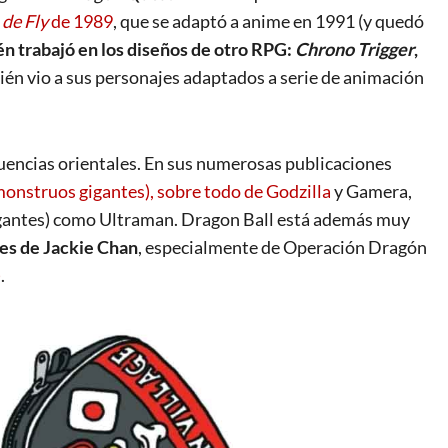
 de Fly
de 1989
, que se adaptó a anime en 1991 (y quedó
n trabajó en los diseños de otro RPG:
Chrono Trigger
,
ién vio a sus personajes adaptados a serie de animación
luencias
orientales
. En sus numerosas publicaciones
(monstruos gigantes), sobre todo de Godzilla
y Gamera,
igantes) como Ultraman.
Dragon Ball está además muy
ales de Jackie Chan
, especialmente de Operación Dragón
)
.