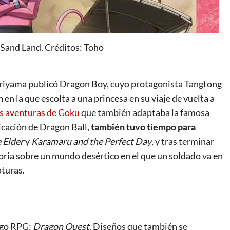
a Sand Land. Créditos: Toho
Toriyama publicó Dragon Boy, cuyo protagonista
Tangtong
n
en la que escolta a una princesa en su viaje de vuelta a
as aventuras de Goku
que también
adaptaba la famosa
icación de Dragon Ball,
también tuvo tiempo para
 Elder
y
Karamaru and the Perfect Day
,
y tras terminar
toria sobre un mundo desértico en el que un soldado va en
aturas.
uego RPG:
Dragon Quest
. Diseños que también se