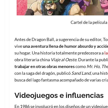
Cartel de la películ
A
ntes de Dragon Ball, a sugerencia de su editor, 
vive
una aventura llena de humor absurdo y acció
su hogar
.
Una historia totalmente predecesora a
l
obra literaria china
Viaje al Oeste
.
Durante la publ
trabajar en otras obras menores
como
Mr. Ho
,
The
con la saga del dragón, publicó
Sand Land
, una his
busca del lago fantasma acompañado de varias cri
Videojuegos e influencias
En 1986 se involucró en los diseños de un videoj