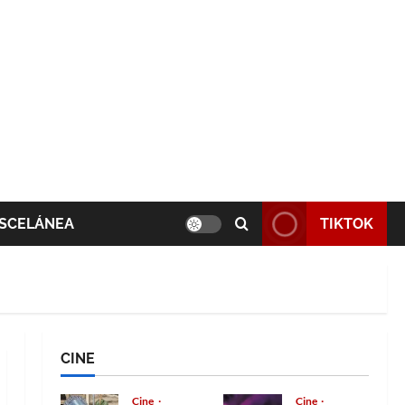
SCELÁNEA
TIKTOK
CINE
Cine
Cine