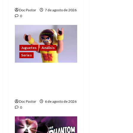
1)
Doc Pastor
7 de agosto de 2026
0
Juguetes
Análisis
Series
Hulk Hogan en
Playmobil: un
homenaje a una
leyenda de la WWE
Doc Pastor
6 de agosto de 2026
0