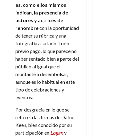
f
m
s
a
2026
29
es, como ellos mismos
)
a
i
a
d
d
de
:
0
indican, la presencia de
l
n
b
e
e
julio
e
i
actores y actrices de
a
i
l
l
de
l
p
l
l
renombre
con la oportunidad
a
2026
a
o
s
d
i
l
W
de tener su rúbrica y una
0
r
i
e
d
í
W
fotografía a su lado. Todo
i
s
l
a
n
E
previo pago, lo que parece no
g
y
M
d
e
haber sentado bien a parte del
e
s
u
c
a
6
n
público al igual que el
u
n
o
de
y
p
montante a desembolsar,
d
m
agosto
3
e
u
i
aunque es lo habitual en este
o
de
de
l
n
a
2026
c
agosto
tipo de celebraciones y
d
t
l
de
o
eventos.
0
e
o
2026
n
s
d
t
Por desgracia en lo que se
20
0
t
e
r
de
refiere a las firmas de Dafne
i
n
julio
a
Keen, bien conocido por su
n
o
de
c
participación en
Logan
y
o
r
2026
u