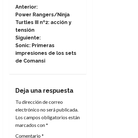
N
Anterior:
Power Rangers/Ninja
a
Turtles III nº2: acción y
tensión
v
Siguiente:
e
Sonic: Primeras
impresiones de los sets
g
de Comansi
a
c
Deja una respuesta
i
Tu dirección de correo
electrónico no será publicada.
ó
Los campos obligatorios están
n
marcados con
*
Comentario
*