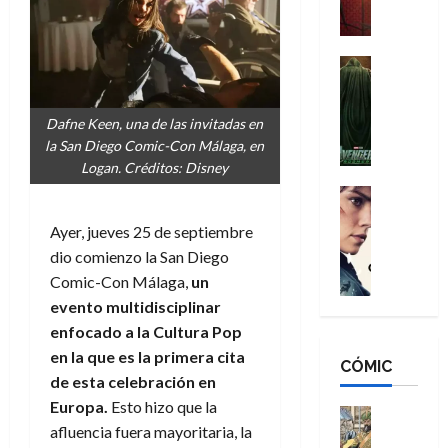
a
M
i
o
ñ
a
d
s
o
n
e
H
Cine
s
:
r
Cómic
o
d
Misceláne
B
-
m
e
V
Dafne Keen, una de las invitadas en
r
M
b
l
e
la San Diego Comic-Con Málaga, en
a
a
r
h
n
Logan. Créditos: Disney
n
n
e
é
g
d
:
Cine
s
r
a
Crítica
N
B
E
o
Ayer, jueves 25 de septiembre
d
C
e
r
x
e
o
l
dio comienzo la San Diego
w
a
t
q
r
e
D
Comic-Con Málaga,
un
n
r
u
e
a
a
d
evento multidisciplinar
a
e
s
n
y
N
o
n
enfocado a la Cultura Pop
:
e
,
e
r
u
en la que es la primera cita
D
CÓMIC
r
m
w
d
n
de esta celebración en
o
:
e
D
i
c
Europa.
Esto hizo que la
o
R
j
a
Cine
n
a
m
afluencia fuera mayoritaria, la
e
Cómic
o
y
a
m