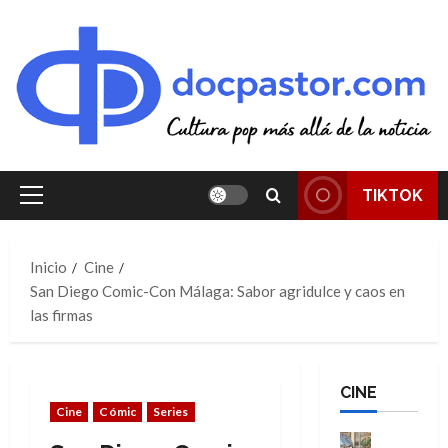
Saltar
al
contenido
TIKTOK
Menú
principal
Inicio
Cine
San Diego Comic-Con Málaga: Sabor agridulce y caos en
las firmas
CINE
Cine
Cómic
Series
Cine