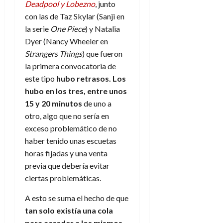
Deadpool y Lobezno
, junto
d
e
l
0
e
con las de Taz Skylar (Sanji en
t
t
A
o
la serie
One Piece
) y Natalia
u
p
r
r
Dyer (Nancy Wheeler en
o
n
a
Strangers Things
) que fueron
c
o
la primera convocatoria de
a
9
este tipo
hubo retrasos. Los
l
8
de
hubo en los tres, entre unos
i
de
julio
p
15 y 20 minutos
de uno a
julio
de
s
de
otro, algo que no sería en
2026
2026
i
exceso problemático de no
0
s
haber tenido unas escuetas
0
horas fijadas y una venta
7
previa que debería evitar
de
ciertas problemáticas.
julio
de
A esto se suma el hecho de que
2026
tan solo existía una cola
0
para acceder a los mismos