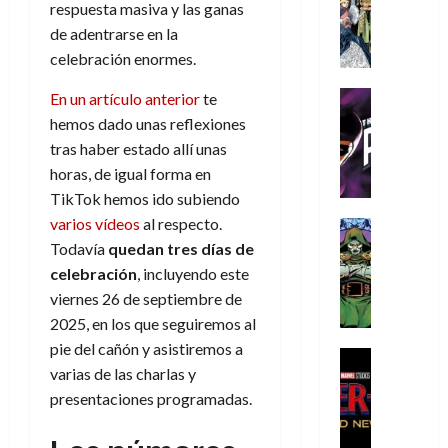
s
Literatura
s
respuesta masiva y las ganas
r
,
r
u
A
d
c
d
m
de adentrarse en la
i
e
m
a
a
e
a
o
r
celebración enormes.
í
y
t
l
d
s
e
m
o
e
o
Cine
u
En un artículo anterior
te
(
e
c
v
Cómic
e
r
p
hemos dado unas reflexiones
5
g
T
u
e
s
a
a
tras haber estado allí unas
de
u
h
a
r
p
r
r
agosto
horas, de igual forma en
s
e
n
t
e
e
t
de
TikTok hemos ido subiendo
t
P
d
i
r
s
2026
e
a
varios vídeos
al respecto.
h
o
c
Cómic
a
u
1
0
L
a
Reseña
l
a
Todavía
quedan tres días de
d
n
)
L
a
n
a
l
o
celebración
, incluyendo este
a
a
L
t
n
,
c
viernes 26 de septiembre de
7
t
i
o
o
f
o
30
2025, en los que seguiremos al
de
r
g
m
s
ó
m
de
agosto
pie del cañón y asistiremos a
a
a
,
t
Cine
r
julio
p
de
varias de las charlas y
g
Cómic
d
9
a
m
de
2026
l
Crítica
e
presentaciones programadas.
e
0
l
2026
u
e
S
0
d
l
a
g
l
j
0
p
i
o
ñ
i
a