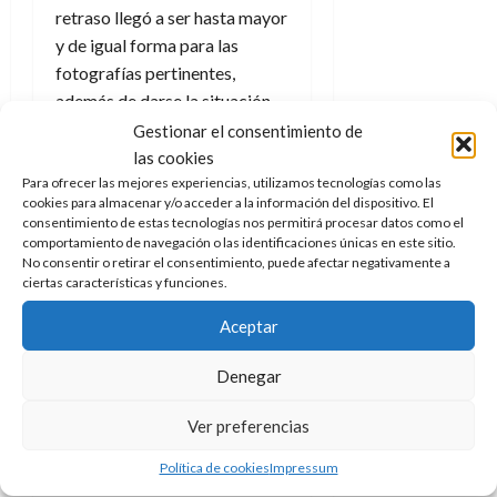
retraso llegó a ser hasta mayor
y de igual forma para las
fotografías pertinentes,
además de darse la situación
de tener problemas técnicos
Gestionar el consentimiento de
con la parte de impresión de
las cookies
las mismas lo que conllevó que
Para ofrecer las mejores experiencias, utilizamos tecnologías como las
cookies para almacenar y/o acceder a la información del dispositivo. El
gran parte de los asistentes
consentimiento de estas tecnologías nos permitirá procesar datos como el
tuvieran que volver después,
comportamiento de navegación o las identificaciones únicas en este sitio.
No consentir o retirar el consentimiento, puede afectar negativamente a
esperar de nuevo e incluso
ciertas características y funciones.
buscarse ellos mismos ante
unos trabajadores claramente
Aceptar
desbordados (y sin culpa real
Denegar
de nada, las culpas deben
dirigirse hacia las personas
Ver preferencias
adecuadas).
Política de cookies
Impressum
No puede olvidarse una larga