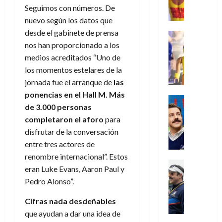
,
,
y
e
i
de
e
l
Seguimos con números. De
u
e
m
a
2026
j
o
r
nuevo según los datos que
l
l
e
s
o
s
e
23
0
k
desde el gabinete de prensa
e
j
o
Juguetes
r
(
de
H
x
Análisis
nos han proporcionado a los
o
c
v
p
julio
5
o
Series
p
r
u
medios acreditados “Uno de
i
a
de
de
P
g
e
d
l
l
los momentos estelares de la
2026
r
agosto
l
a
r
e
t
l
t
de
jornada fue el arranque de
las
a
0
n
i
l
a
2026
a
e
ponencias en el Hall M. Más
y
e
m
o
Series
s
n
1
de 3.000 personas
0
m
n
Cine
e
e
d
o
)
o
Misceláne
completaron el aforo
para
P
n
s
e
d
C
b
l
disfrutar de la conversación
t
p
l
e
7
u
i
a
o
e
a
entre tres actores de
M
de
a
l
y
q
r
c
renombre internacional”. Estos
a
agosto
n
y
m
Crítica
u
a
i
de
r
eran Luke Evans, Aaron Paul y
d
W
Series
o
e
d
e
2026
v
Pedro Alonso”.
o
T
W
b
a
o
n
e
l
0
e
E
i
n
c
l
Cifras nada desdeñables
a
d
R
l
t
i
30
que ayudan a dar una idea de
c
L
a
:
i
a
de