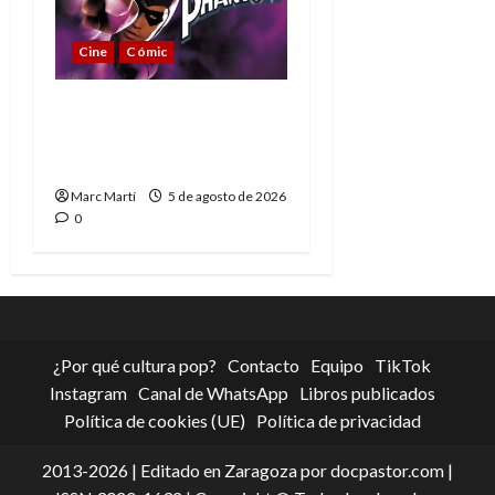
Cine
Cómic
The Phantom, 90 años
del héroe que nunca
muere
Marc Martí
5 de agosto de 2026
0
¿Por qué cultura pop?
Contacto
Equipo
TikTok
Instagram
Canal de WhatsApp
Libros publicados
Política de cookies (UE)
Política de privacidad
2013-2026 | Editado en Zaragoza por docpastor.com |