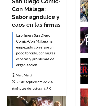
San Diego Comic-
Cómic
Literatura
Con Málaga:
A
Sabor agridulce y
m
í
caos en las firmas
m
Cine
e
Cómic
La primera San Diego
g
T
Comic-Con Málaga ha
u
h
empezado con el pie un
s
e
poco torcido, con largas
t
P
esperas y problemas de
a
h
Cine
L
a
Cómic
organización.
Crítica
a
n
S
L
t
Marc Martí
p
i
o
26 de septiembre de 2025
i
g
m
6 minutos de lectura
0
d
a
,
Cine
e
Crítica
d
9
r
S
e
0
-
p
l