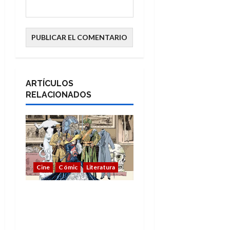
ARTÍCULOS
RELACIONADOS
Cine
Cómic
Literatura
A mí me gusta La Liga
de los Hombres
Extraordinarios (parte