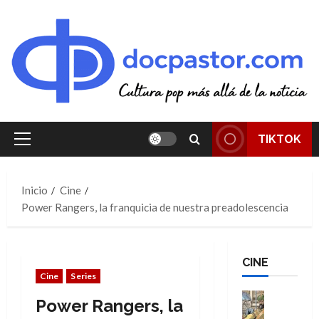
Saltar
al
contenido
TIKTOK
Menú
principal
Inicio
Cine
Power Rangers, la franquicia de nuestra preadolescencia
CINE
Cine
Series
Cine
Power Rangers, la
Cómic