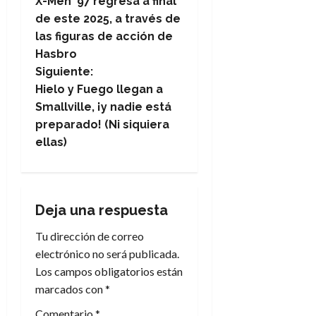
X-Men ’97 regresa a final
a
de este 2025, a través de
las figuras de acción de
v
Hasbro
e
Siguiente:
Hielo y Fuego llegan a
g
Smallville, ¡y nadie está
preparado! (Ni siquiera
a
ellas)
c
i
Deja una respuesta
ó
Tu dirección de correo
n
electrónico no será publicada.
Los campos obligatorios están
d
marcados con
*
e
Comentario
*