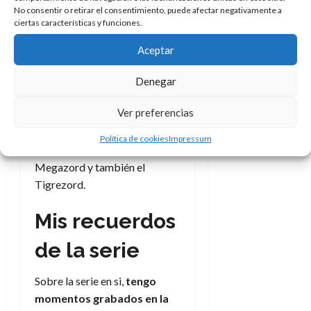
A mi casa llegaron los
No consentir o retirar el consentimiento, puede afectar negativamente a
ciertas características y funciones.
juguetes que tan de moda
estaban.
Muchos chavales
Aceptar
estaban con las figuras de
acción de los personajes y los
Denegar
robots. A mí solo me
Ver preferencias
interesaban los segundos. Y
aunque no tuve demasiados,
Política de cookies
Impressum
llegué a tener el segundo
Megazord y también el
Tigrezord.
Mis recuerdos
de la serie
Sobre la serie en si,
tengo
momentos grabados en la