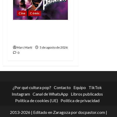
Cine
Cómic
The Phantom, 90 años
del héroe que nunca
muere
Marc Martí
5 de agosto de 2026
0
¿Por qué cultura pop?
Contacto
Equipo
TikTok
Instagram
Canal de WhatsApp
Libros publicados
Política de cookies (UE)
Política de privacidad
2013-2026 | Editado en Zaragoza por docpastor.com |