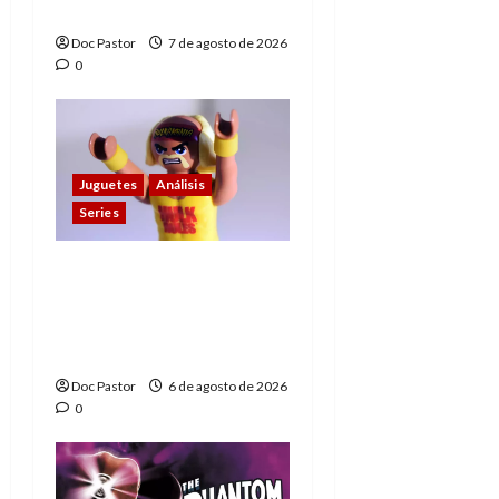
1)
Doc Pastor
7 de agosto de 2026
0
Juguetes
Análisis
Series
Hulk Hogan en
Playmobil: un
homenaje a una
leyenda de la WWE
Doc Pastor
6 de agosto de 2026
0