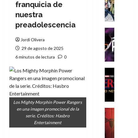
Literatura
franquicia de
A
nuestra
m
í
preadolescencia
m
Cine
e
Cómic
Jordi Olivera
g
T
29 de agosto de 2025
u
h
s
e
6 minutos de lectura
0
t
P
a
h
Cine
L
a
Cómic
Crítica
a
n
S
L
t
p
i
o
i
Los Mighty Morphin Power Rangers
g
m
d
en una imagen promocional de la
a
,
Cine
e
serie. Créditos: Hasbro
Crítica
d
9
r
Entertainment
S
e
0
-
p
l
a
M
i
o
ñ