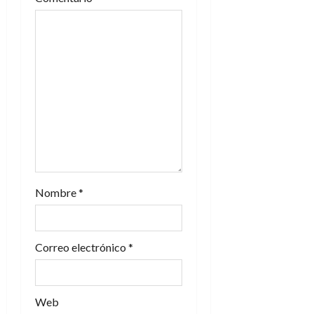
e
n
t
r
a
d
Nombre
*
a
s
Correo electrónico
*
Web