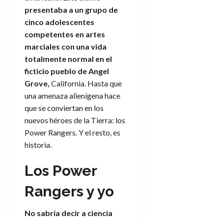
e
t
t
presentaba a un grupo de
A
o
u
cinco adolescentes
p
r
r
competentes en artes
o
n
a
marciales con una vida
c
o
a
totalmente normal en el
9
l
ficticio pueblo de Angel
8
de
i
de
julio
Grove,
California. Hasta que
p
julio
de
una amenaza alienígena hace
s
de
2026
que se conviertan en los
2026
i
0
nuevos héroes de la Tierra: los
s
0
Power Rangers. Y el resto, es
historia.
7
de
julio
Los Power
de
2026
Rangers y yo
0
No sabría decir a ciencia