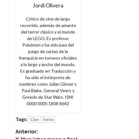
Jordi Olivera
Crítico de cine de largo
recorrido, además de amante
del terror clásico y el mundo
de LEGO. Es profesor
Pokémon y ha sido juez del
juego de cartas de la
franquicia en torneos oficiales
a lo largo y ancho del mundo.
Es graduado en Traducción y
ha sido el intérprete de
nombres como Julian Glover y
Paul Blake, General Veers y
Greedo de Star Wars. ISNI
0000 0005 1808 8642
Tags:
Cine
Series
N
Anterior: