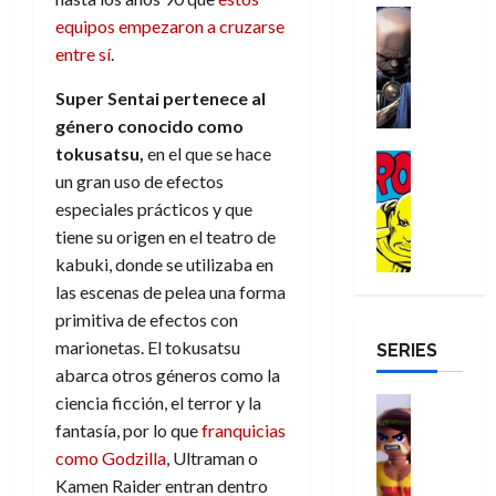
a
d
d
H
Cómic
s
d
e
v
equipos empezaron a cruzarse
e
Reseña
e
o
d
e
p
e
entre sí
.
r
E
l
m
e
j
e
n
-
l
D
b
l
a
t
Super Sentai pertenece al
t
M
V
o
r
h
d
i
u
género conocido como
a
i
c
e
é
e
d
r
tokusatsu,
en el que se hace
n
g
Cómic
t
s
r
e
a
a
un gran uso de efectos
:
i
Reseña
o
E
o
m
p
D
B
l
especiales prácticos y que
r
x
e
o
e
29
o
r
a
M
tiene su origen en el teatro de
t
q
c
r
de
c
a
n
u
r
u
i
kabuki, donde se utilizaba en
o
julio
t
n
t
e
a
e
o
f
las escenas de pelea una forma
de
o
d
e
r
o
n
n
u
2026
primitiva de efectos con
r
N
y
t
r
u
a
n
marionetas. El tokusatsu
SERIES
D
0
e
l
e
d
n
r
c
abarca otros géneros como la
r
w
a
,
i
c
i
o
D
s
ciencia ficción, el terror y la
Juguetes
e
n
a
o
27
o
a
j
Análisis
fantasía, por lo que
franquicias
l
a
m
n
de
Series
m
y
o
m
r
u
como Godzilla
, Ultraman o
julio
a
H
,
,
y
e
i
de
e
l
Kamen Raider entran dentro
u