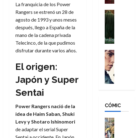
La franquicia de los Power
a
d
s
o
n
Rangers se estrenó un 28 de
e
H
Cine
s
:
r
Cómic
agosto de 1993 y unos meses
o
d
Misceláne
B
-
m
e
después, llego a España de la
V
r
M
b
l
mano de la cadena privada
e
a
a
r
h
Telecinco, de la que pudimos
n
n
n
e
é
disfrutar durante varios años.
g
d
:
Cine
s
r
a
Crítica
N
B
E
o
El origen:
d
C
e
r
x
e
o
l
w
a
t
q
Japón y Super
r
e
D
n
r
u
e
a
a
d
a
e
Sentai
s
n
y
N
o
n
:
e
,
e
r
u
D
CÓMIC
r
Power Rangers nació de la
m
w
d
n
o
:
e
D
idea de Haim Saban, Shuki
i
c
o
R
j
a
Cine
n
Levy y Shotaro Ishinomori
a
m
e
Cómic
o
y
a
m
de adaptar el serial Super
s
Literatura
s
r
,
r
u
Sentai a occidente. En Japón,