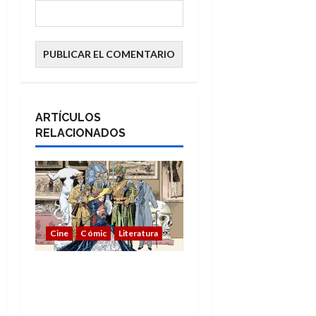
ARTÍCULOS
RELACIONADOS
Cine
Cómic
Literatura
A mí me gusta La Liga
de los Hombres
Extraordinarios (parte