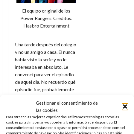
El equipo original de los
Power Rangers. Créditos:
Hasbro Entertainment
Una tarde después del colegio
vino un amigo a casa. Él nunca
había visto la serie y no le
interesaba en absoluto. Le
convencí para ver el episodio
de aquel día. No recuerdo qué
episodio fue, probablemente
episodio de relleno número 73,
Gestionar el consentimiento de
pero sí recuerdo que fue
las cookies
suficiente para convencer a mi
Para ofrecer las mejores experiencias, utilizamos tecnologías como las
amigo de unirse a la gran ola
cookies para almacenar y/o acceder a la información del dispositivo. El
de fanatismo.
consentimiento de estas tecnologías nos permitirá procesar datos como el
comportamiento de navegación o las identificaciones únicas en este sitio.