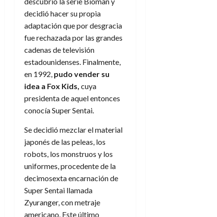
a
d
descubrió la serie Bioman y
d
de
:
0
l
n
b
e
e
decidió hacer su propia
julio
e
i
a
i
l
l
de
adaptación que por desgracia
l
p
l
l
a
2026
a
fue rechazada por las grandes
o
s
d
i
l
W
0
cadenas de televisión
r
i
e
d
í
W
i
s
estadounidenses. Finalmente,
l
a
n
E
g
y
en 1992,
pudo vender su
M
d
e
e
s
u
c
a
idea a Fox Kids,
cuya
6
n
u
n
o
presidenta de aquel entonces
de
y
p
d
m
agosto
3
conocía Super Sentai.
e
u
i
o
de
de
l
n
a
2026
c
agosto
Se decidió mezclar el material
d
t
l
de
o
japonés de las peleas, los
0
e
o
2026
n
robots, los monstruos y los
s
d
t
20
0
uniformes, procedente de la
t
e
r
de
i
decimosexta encarnación de
n
julio
a
n
o
Super Sentai llamada
de
c
o
r
2026
Zyuranger, con metraje
u
d
e
l
americano. Este último
0