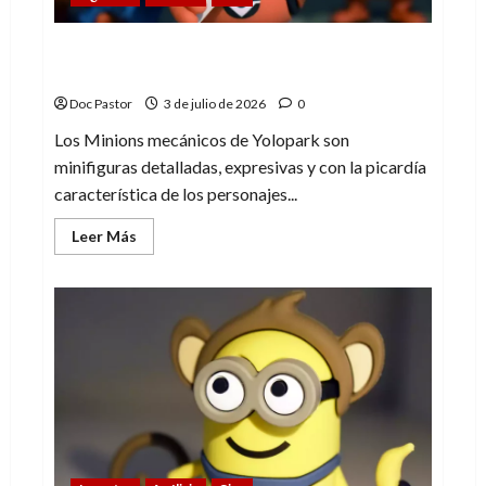
La edad de oro de las minifiguras (3):
Minions mecánicos
Doc Pastor
3 de julio de 2026
0
Los Minions mecánicos de Yolopark son
minifiguras detalladas, expresivas y con la picardía
característica de los personajes...
Leer
Leer Más
más
acerca
de
La
edad
de
oro
de
las
minifiguras
(3):
Minions
mecánicos