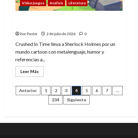
Videojuegos
Análisis
Literatura
Crushed In Time: metalenguaje y un
Sherlock Holmes cartoon
Doc Pastor
2 de julio de 2026
0
Crushed In Time lleva a Sherlock Holmes por un
mundo cartoon con metalenguaje, humor y
referencias a...
Leer
Leer Más
más
acerca
de
Crushed
Paginación
Anterior
1
2
3
4
5
6
7
…
In
Time:
234
Siguiente
metalenguaje
de
y
un
Sherlock
entradas
Holmes
cartoon