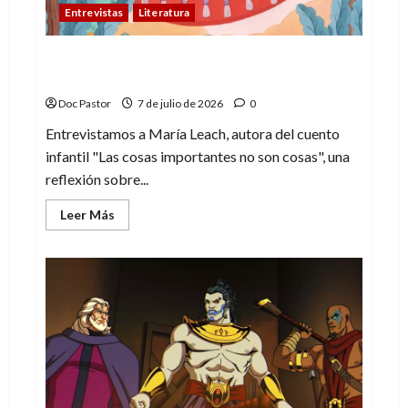
Entrevistas
Literatura
María Leach, escritora: “Vivimos rodeados
de estímulos»
Doc Pastor
7 de julio de 2026
0
Entrevistamos a María Leach, autora del cuento
infantil "Las cosas importantes no son cosas", una
reflexión sobre...
Leer
Leer Más
más
acerca
de
María
Leach,
escritora:
“Vivimos
rodeados
de
estímulos»