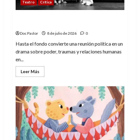
Teatro
Crítica
Festival MUTEA: Hasta el fondo y el drama
humano
Doc Pastor
8 de julio de 2026
0
Hasta el fondo convierte una reunión política en un
drama sobre poder, traumas y relaciones humanas
en...
Leer
Leer Más
más
acerca
de
Festival
MUTEA:
Hasta
el
fondo
y
el
drama
humano