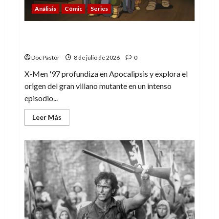
Análisis
Cómic
Series
X-Men ’97 (2×4): Apocalipsis y su punto de
no retorno
Doc Pastor
8 de julio de 2026
0
X-Men '97 profundiza en Apocalipsis y explora el
origen del gran villano mutante en un intenso
episodio...
Leer
Leer Más
más
acerca
de
X-
Men
’97
(2×4):
Apocalipsis
y
su
punto
de
no
retorno