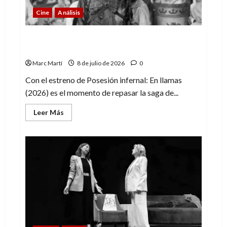
Cine
Análisis
Evil Dead: una saga que va más allá del
terror
Marc Martí
8 de julio de 2026
0
Con el estreno de Posesión infernal: En llamas
(2026) es el momento de repasar la saga de...
Leer
Leer Más
más
acerca
de
Evil
Dead:
una
saga
que
va
más
allá
del
terror