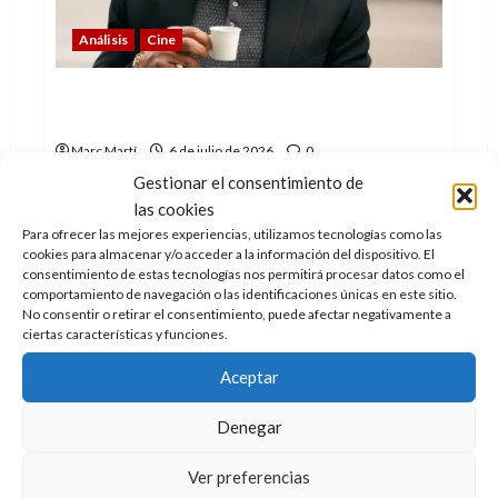
Análisis
Cine
Sylvester Stallone: la sorprendente
historia de sus 80 años
Marc Martí
6 de julio de 2026
0
Gestionar el consentimiento de
Sylvester Stallone y Rocky están de aniversario: 80
las cookies
años cumple el actor y 50 la película. Repasamos...
Para ofrecer las mejores experiencias, utilizamos tecnologías como las
cookies para almacenar y/o acceder a la información del dispositivo. El
Leer
Leer Más
más
consentimiento de estas tecnologías nos permitirá procesar datos como el
acerca
comportamiento de navegación o las identificaciones únicas en este sitio.
de
No consentir o retirar el consentimiento, puede afectar negativamente a
Sylvester
ciertas características y funciones.
Stallone:
la
sorprendente
Aceptar
historia
de
sus
Denegar
80
años
Ver preferencias