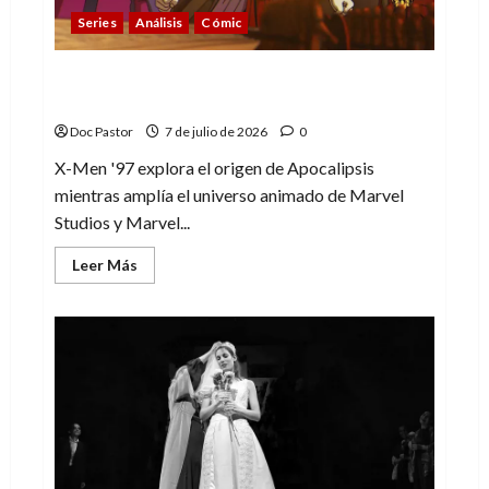
Series
Análisis
Cómic
X-Men ’97 (2×3): el origen y el destino de
Apocalipsis
Doc Pastor
7 de julio de 2026
0
X-Men '97 explora el origen de Apocalipsis
mientras amplía el universo animado de Marvel
Studios y Marvel...
Leer
Leer Más
más
acerca
de
X-
Men
’97
(2×3):
el
origen
y
el
destino
de
Apocalipsis