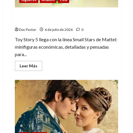
La edad de oro de las minifiguras (4): Toy
Story de Mattel
Doc Pastor
6 de julio de 2026
0
Toy Story 5 llega con la línea Small Stars de Mattel:
minifiguras económicas, detalladas y pensadas
para...
Leer
Leer Más
más
acerca
de
La
edad
de
oro
de
las
minifiguras
(4):
Toy
Story
de
Mattel