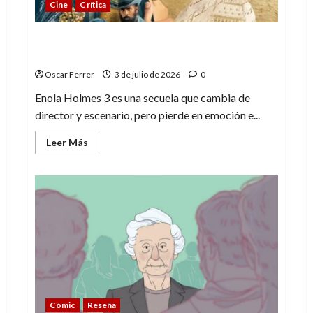
Cine
Crítica
Enola Holmes 3, una entrega demasiado
rutinaria
Oscar Ferrer
3 de julio de 2026
0
Enola Holmes 3 es una secuela que cambia de
director y escenario, pero pierde en emoción e...
Leer
Leer Más
más
acerca
de
Enola
Holmes
3,
una
entrega
demasiado
rutinaria
Cómic
Reseña