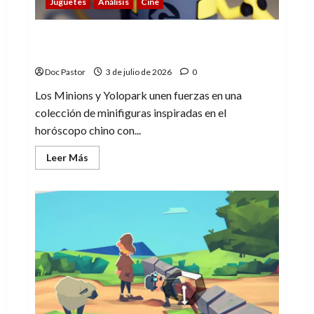
Juguetes
Análisis
Cine
La edad de oro de las minifiguras (2):
Minions del horóscopo
Doc Pastor
3 de julio de 2026
0
Los Minions y Yolopark unen fuerzas en una
colección de minifiguras inspiradas en el
horóscopo chino con...
Leer
Leer Más
más
acerca
de
La
edad
de
oro
de
las
minifiguras
(2):
Minions
del
horóscopo