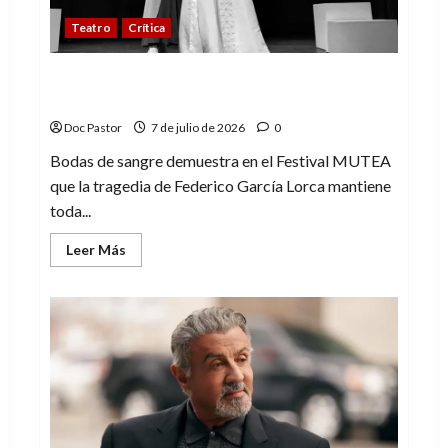
Teatro
Crítica
Bodas de sangre revive con fuerza en el
Festival MUTEA
Doc Pastor
7 de julio de 2026
0
Bodas de sangre demuestra en el Festival MUTEA
que la tragedia de Federico García Lorca mantiene
toda...
Leer
Leer Más
más
acerca
de
Bodas
de
sangre
revive
con
fuerza
en
el
Festival
MUTEA