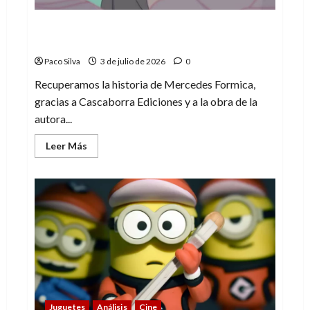
Mercedes Formica, una historia que
merece tenerse presente
Paco Silva
3 de julio de 2026
0
Recuperamos la historia de Mercedes Formica,
gracias a Cascaborra Ediciones y a la obra de la
autora...
Leer
Leer Más
más
acerca
de
Mercedes
Formica,
una
historia
que
merece
tenerse
presente
Juguetes
Análisis
Cine