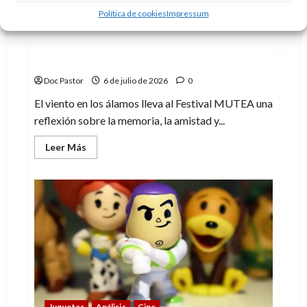
Teatro
Crítica
Política de cookies
Impressum
Festival MUTEA: El viento en los álamos y
las ganas de vivir
Doc Pastor
6 de julio de 2026
0
El viento en los álamos lleva al Festival MUTEA una
reflexión sobre la memoria, la amistad y...
Leer
Leer Más
más
acerca
de
Festival
MUTEA:
El
viento
en
los
álamos
y
las
ganas
de
vivir
Juguetes
Análisis
Cine