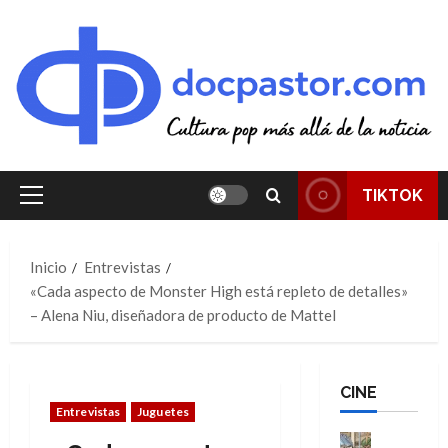
Saltar
al
contenido
TIKTOK
Menú
principal
Inicio
Entrevistas
«Cada aspecto de Monster High está repleto de detalles»
– Alena Niu, diseñadora de producto de Mattel
CINE
Entrevistas
Juguetes
Cine