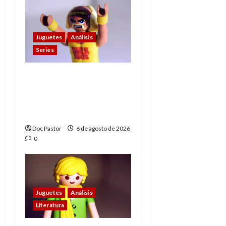
Juguetes
Análisis
Series
Hulk Hogan en
Playmobil: un
homenaje a una
leyenda de la WWE
Doc Pastor
6 de agosto de 2026
0
Juguetes
Análisis
Literatura