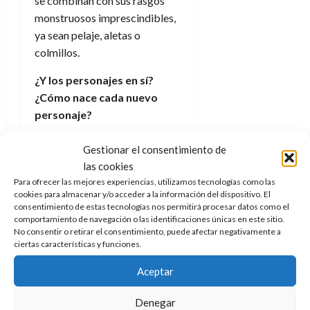
se combinan con sus rasgos
monstruosos imprescindibles,
ya sean pelaje, aletas o
colmillos.
¿Y los personajes en sí?
¿Cómo nace cada nuevo
personaje?
Al presentar nuevos
Gestionar el consentimiento de
personajes, o reintroducir
las cookies
otros que nuestros fans
Para ofrecer las mejores experiencias, utilizamos tecnologías como las
adoran, pensamos primero en
cookies para almacenar y/o acceder a la información del dispositivo. El
consentimiento de estas tecnologías nos permitirá procesar datos como el
su herencia monstruosa, es
comportamiento de navegación o las identificaciones únicas en este sitio.
decir, en su esencia
No consentir o retirar el consentimiento, puede afectar negativamente a
ciertas características y funciones.
monstruosa. Sabemos lo
valiosa que es la línea original
Aceptar
de Monster High para
muchísimas personas,
Denegar