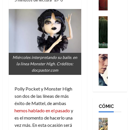
a
M
i
o
ñ
a
d
s
o
n
e
H
Cine
s
:
r
Cómic
o
d
Misceláne
B
-
m
e
V
r
M
b
l
e
a
a
r
h
n
n
n
e
é
g
d
:
Cine
s
r
Miércoles interpretando su baile. en
a
Crítica
N
B
E
o
la línea Monster High. Créditos:
d
C
e
r
x
e
docpastor.com
o
l
w
a
t
q
r
e
D
n
r
u
e
a
a
d
Polly Pocket y Monster High
a
e
s
n
y
N
o
n
son dos de las líneas de más
:
e
,
e
r
u
éxito de Mattel, de ambas
D
CÓMIC
r
m
w
d
n
hemos hablado en el pasado
y
o
:
e
D
i
c
es el momento de hacerlo una
o
R
j
a
Cine
n
a
vez más. En esta ocasión será
m
e
Cómic
o
y
a
m