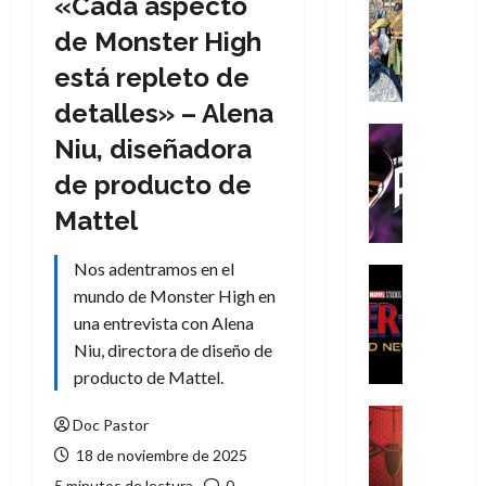
«Cada aspecto
Cómic
Literatura
de Monster High
A
está repleto de
m
í
detalles» – Alena
m
Cine
Niu, diseñadora
e
Cómic
g
T
de producto de
u
h
Mattel
s
e
t
P
Nos adentramos en el
a
h
Cine
L
mundo de Monster High en
a
Cómic
Crítica
a
n
una entrevista con Alena
S
L
t
Niu, directora de diseño de
p
i
o
producto de Mattel.
i
g
m
d
a
,
Cine
Doc Pastor
e
Crítica
d
9
18 de noviembre de 2025
r
S
e
0
-
p
l
5 minutos de lectura
0