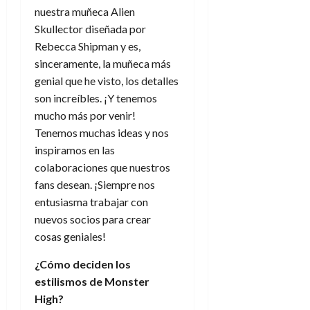
d
e
l
nuestra muñeca Alien
0
e
t
t
Skullector diseñada por
A
o
u
Rebecca Shipman y es,
p
r
r
sinceramente, la muñeca más
o
n
a
genial que he visto, los detalles
c
o
a
son increíbles. ¡Y tenemos
9
l
mucho más por venir!
8
de
i
de
Tenemos muchas ideas y nos
julio
p
julio
de
inspiramos en las
s
de
2026
colaboraciones que nuestros
2026
i
0
fans desean. ¡Siempre nos
s
0
entusiasma trabajar con
nuevos socios para crear
7
cosas geniales!
de
julio
¿Cómo deciden los
de
2026
estilismos de Monster
High?
0