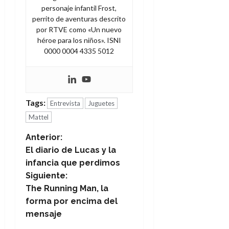
personaje infantil Frost,
perrito de aventuras descrito
por RTVE como «Un nuevo
héroe para los niños». ISNI
0000 0004 4335 5012
Tags:
Entrevista
Juguetes
Mattel
N
Anterior:
El diario de Lucas y la
a
infancia que perdimos
Siguiente:
v
The Running Man, la
e
forma por encima del
mensaje
g