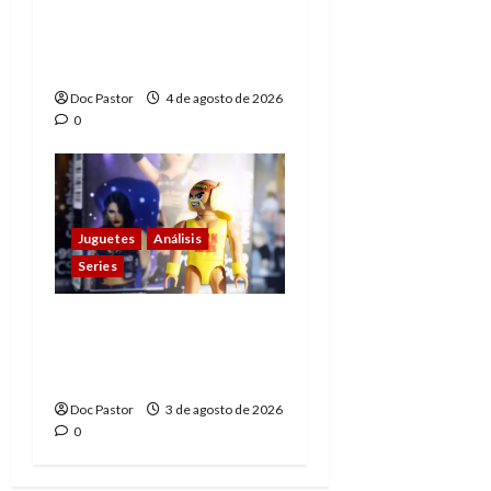
El principito de
Playmobil conquista
con su sencillez
Doc Pastor
4 de agosto de 2026
0
Juguetes
Análisis
Series
Playmobil y WWE Raw:
primeras impresiones
de la línea
Doc Pastor
3 de agosto de 2026
0