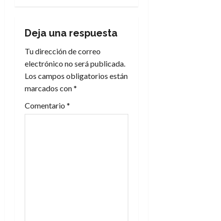
a
Deja una respuesta
c
Tu dirección de correo
i
electrónico no será publicada.
Los campos obligatorios están
ó
marcados con
*
n
Comentario
*
d
e
e
n
t