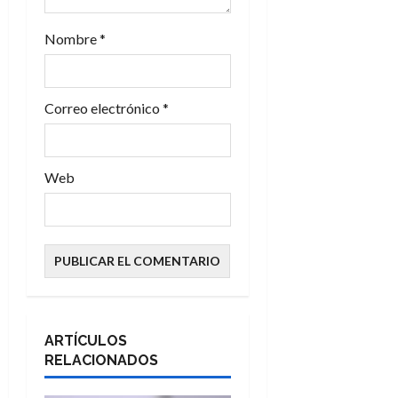
r
a
Nombre
*
d
Correo electrónico
*
a
s
Web
ARTÍCULOS
RELACIONADOS