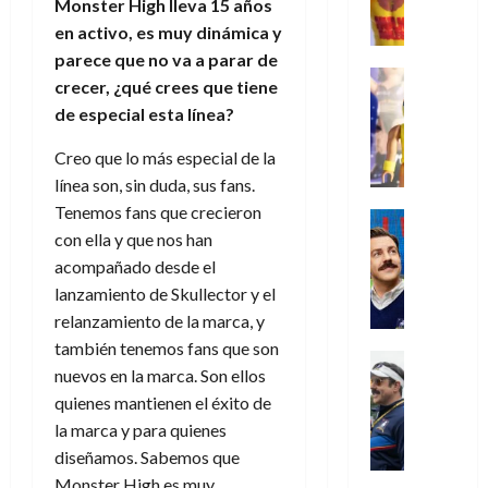
,
,
y
Monster High lleva 15 años
e
i
de
e
l
u
e
m
a
en activo, es muy dinámica y
2026
j
o
r
l
l
e
s
o
s
e
parece que no va a parar de
23
0
k
e
j
o
Juguetes
r
(
crecer, ¿qué crees que tiene
de
H
x
Análisis
o
c
v
p
julio
5
de especial esta línea?
o
Series
p
r
u
i
a
de
de
P
g
e
d
l
l
2026
r
agosto
Creo que lo más especial de la
l
a
r
e
t
l
t
de
línea son, sin duda, sus fans.
a
0
n
i
l
a
2026
a
e
Tenemos fans que crecieron
y
e
m
o
Series
s
n
1
0
m
n
con ella y que nos han
Cine
e
e
d
o
)
o
Misceláne
P
n
acompañado desde el
s
e
d
C
b
l
t
p
l
lanzamiento de Skullector y el
e
7
u
i
a
o
e
a
M
relanzamiento de la marca, y
de
a
l
y
q
r
c
a
agosto
también tenemos fans que son
n
y
m
Crítica
u
a
i
de
r
nuevos en la marca. Son ellos
d
W
Series
o
e
d
e
2026
v
o
quienes mantienen el éxito de
T
W
b
a
o
n
e
l
0
e
E
la marca y para quienes
i
n
c
l
a
d
R
l
diseñamos. Sabemos que
t
i
30
c
L
a
:
i
a
Monster High es muy
de