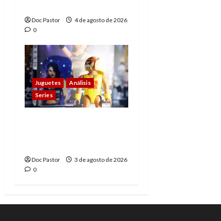
con su sencillez
Doc Pastor
4 de agosto de 2026
0
Juguetes
Análisis
Series
Playmobil y WWE Raw:
primeras impresiones
de la línea
Doc Pastor
3 de agosto de 2026
0