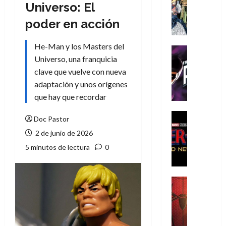
Literatura
Universo: El
A
poder en acción
m
í
He-Man y los Masters del
m
Cine
e
Universo, una franquicia
Cómic
g
T
clave que vuelve con nueva
u
h
adaptación y unos orígenes
s
e
que hay que recordar
t
P
a
h
Cine
Doc Pastor
L
a
Cómic
2 de junio de 2026
Crítica
a
n
S
L
5 minutos de lectura
0
t
p
i
o
i
g
m
d
a
,
Cine
e
Crítica
d
9
r
S
e
0
-
p
l
a
M
i
o
ñ