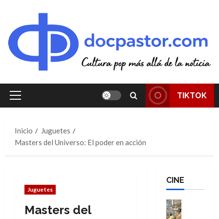
Saltar
al
contenido
TIKTOK
Menú
principal
Inicio
Juguetes
Masters del Universo: El poder en acción
CINE
Juguetes
Cine
Masters del
Cómic