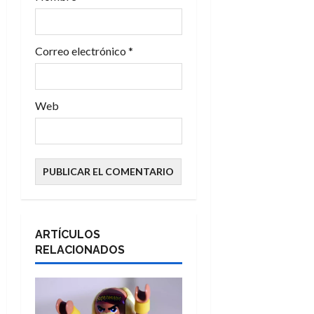
d
a
Correo electrónico
*
s
Web
ARTÍCULOS
RELACIONADOS