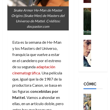
a
d
s
o
n
e
H
Cine
s
Snake Armor He-Man de Master
:
r
Cómic
o
d
Origins (Snake Men) de Masters del
Misceláne
B
-
m
e
Universo de Mattel. Créditos:
V
r
M
b
l
docpastor.com
e
a
a
r
h
n
n
n
e
é
g
d
:
Cine
Esta es la semana de He-Man
s
r
a
Crítica
N
B
E
o
y los Masters del Universo,
d
C
e
r
x
e
franquicia que vuelve a estar
o
l
w
a
t
q
en el candelero por el estreno
r
e
D
n
r
u
de su segunda
adaptación
e
a
a
d
a
e
cinematográfica
. Una película
s
n
y
N
o
n
:
e
que, igual que la de 1987 de la
,
e
r
u
D
CÓMIC
r
m
w
productora Canon, se basa en
d
n
o
:
e
D
i
las figuras
concebidas por
c
o
R
j
a
Cine
n
a
Mattel.
Vamos a ahondar en
m
e
Cómic
o
y
a
m
ellas, en un artículo doble, pero
s
Literatura
s
r
,
r
u
antes hay que hacer una