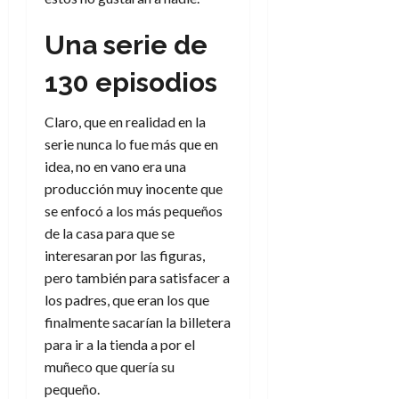
e
t
t
A
o
u
Una serie de
p
r
r
o
n
a
130 episodios
c
o
a
9
Claro, que en realidad en la
l
8
de
i
serie nunca lo fue más que en
de
julio
p
julio
idea, no en vano era una
de
s
de
2026
producción muy inocente que
2026
i
se enfocó a los más pequeños
0
s
0
de la casa para que se
interesaran por las figuras,
7
pero también para satisfacer a
de
los padres, que eran los que
julio
de
finalmente sacarían la billetera
2026
para ir a la tienda a por el
0
muñeco que quería su
pequeño.