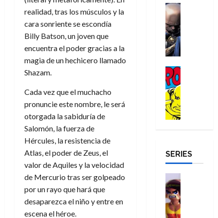
a
d
d
H
Cómic
s
d
e
v
realidad, tras los músculos y la
e
Reseña
e
o
d
e
p
e
cara sonriente se escondía
r
E
l
m
e
j
e
n
Billy Batson, un joven que
-
l
D
b
l
a
t
t
M
V
encuentra el poder gracias a la
o
r
h
d
i
u
a
i
magia de un hechicero llamado
c
e
é
e
d
r
n
g
Cómic
t
s
r
Shazam.
e
a
a
:
i
Reseña
o
E
o
m
p
D
B
l
Cada vez que el muchacho
r
x
e
o
e
29
o
r
a
M
t
pronuncie este nombre, le será
q
c
r
de
c
a
n
u
r
u
i
o
otorgada la sabiduría de
julio
t
n
t
e
a
e
o
f
de
Salomón, la fuerza de
o
d
e
r
o
n
n
u
2026
Hércules, la resistencia de
r
N
y
t
r
u
a
n
Atlas, el poder de Zeus, el
SERIES
D
0
e
l
e
d
n
r
c
r
valor de Aquiles y la velocidad
w
a
,
i
c
i
o
D
s
de Mercurio tras ser golpeado
Juguetes
e
n
a
o
27
o
a
j
Análisis
l
por un rayo que hará que
a
m
n
de
Series
m
y
o
m
r
u
desaparezca el niño y entre en
julio
a
H
,
,
y
e
i
de
e
l
escena el héroe.
u