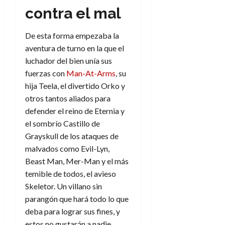
a
d
d
de
:
0
l
contra el mal
n
b
e
e
julio
e
i
a
i
l
l
de
l
p
l
l
a
2026
a
De esta forma empezaba la
o
s
d
i
l
W
aventura de turno en la que el
0
r
i
e
d
í
W
luchador del bien unía sus
i
s
l
a
n
E
fuerzas con
Man-At-Arms
, su
g
y
M
d
e
e
hija Teela, el divertido Orko y
s
u
c
a
6
n
u
otros tantos aliados para
n
o
de
y
p
d
m
defender el reino de Eternia y
agosto
3
e
u
i
o
de
el sombrío Castillo de
de
l
n
a
2026
c
agosto
Grayskull de los ataques de
d
t
l
de
o
malvados como Evil-Lyn,
0
e
o
2026
n
Beast Man, Mer-Man y el más
s
d
t
20
0
t
temible de todos, el avieso
e
r
de
i
n
Skeletor. Un villano sin
julio
a
n
o
de
parangón que hará todo lo que
c
o
r
2026
u
deba para lograr sus fines, y
d
e
l
estos no gustarán a nadie.
0