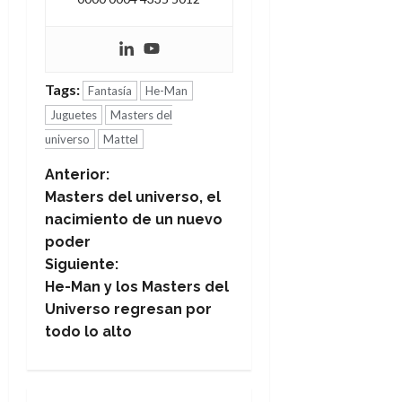
Tags:
Fantasía
He-Man
Juguetes
Masters del
universo
Mattel
N
Anterior:
Masters del universo, el
a
nacimiento de un nuevo
poder
v
Siguiente:
e
He-Man y los Masters del
Universo regresan por
g
todo lo alto
a