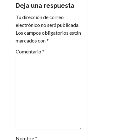
c
Deja una respuesta
i
Tu dirección de correo
electrónico no será publicada.
ó
Los campos obligatorios están
n
marcados con
*
Comentario
*
d
e
e
n
t
r
a
Nombre
*