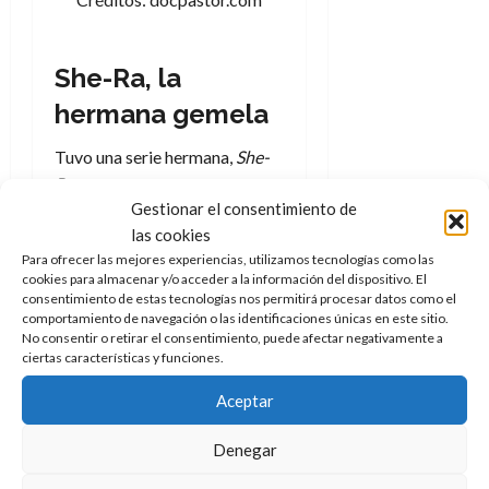
She-Ra, la
hermana gemela
Tuvo una serie hermana,
She-
Ra
, que comenzó justo cuando
Gestionar el consentimiento de
terminó la otra, es decir, en
las cookies
1985, y se extendió hasta
Para ofrecer las mejores experiencias, utilizamos tecnologías como las
1987. Con un total de 93
cookies para almacenar y/o acceder a la información del dispositivo. El
episodios de una premisa
consentimiento de estas tecnologías nos permitirá procesar datos como el
similar a la anterior, en este
comportamiento de navegación o las identificaciones únicas en este sitio.
No consentir o retirar el consentimiento, puede afectar negativamente a
caso era la princesa Adora la
ciertas características y funciones.
que al coger su espada mágica
Aceptar
se convertía en She-Ra en el
lejano mundo de Etheria, y allí
Denegar
debía pelear contra el mal y la
injusticia.