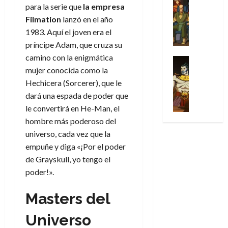
l
s
Cómic
:
n
para la serie que
la empresa
de
i
i
julio
Series
t
s
p
h
2026
p
Filmation
lanzó en el año
c
de
X
u
o
r
o
ó
c
2026
1983. Aquí el joven era el
0
-
r
:
i
m
a
i
príncipe Adam, que cruza su
M
0
a
e
m
e
l
ó
camino con la enigmática
e
p
l
e
Series
n
D
n
n
mujer conocida como la
Análisis
o
o
r
a
o
d
’
Cómic
p
p
Hechicera (Sorcerer), que le
a
j
c
e
X
9
c
t
s
e
dará una espada de poder que
t
M
-
7
o
i
i
a
o
le convertirá en He-Man, el
a
M
(
n
m
m
u
r
r
hombre más poderoso del
e
2
q
i
p
n
E
v
universo, cada vez que la
n
×
u
s
r
a
x
e
’
empuñe y diga «¡Por el poder
4
i
m
e
l
t
l
9
)
de Grayskull, yo tengo el
s
o
s
e
r
7
:
t
poder!».
y
i
y
a
30
(
A
ó
l
o
e
ñ
de
2
p
l
a
Masters del
n
n
o
julio
×
o
a
a
e
d
de
3
c
Universo
f
m
s
a
2026
29
)
a
i