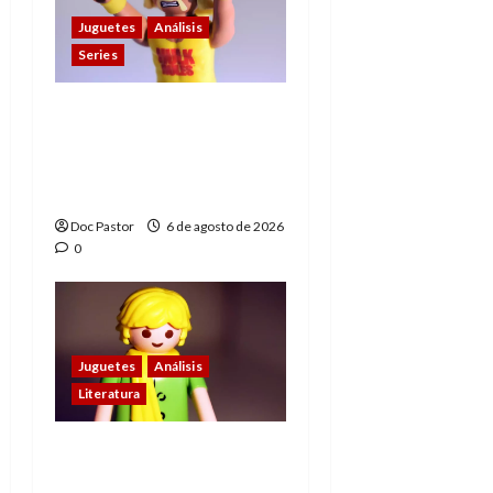
Juguetes
Análisis
Series
Hulk Hogan en
Playmobil: un
homenaje a una
leyenda de la WWE
Doc Pastor
6 de agosto de 2026
0
Juguetes
Análisis
Literatura
El principito de
Playmobil conquista