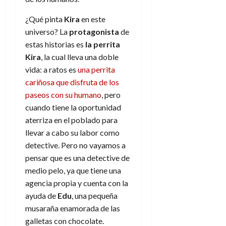
d
e
l
0
e
t
¿Qué pinta
Kira
en este
t
A
o
u
universo? La
protagonista
de
p
r
r
estas historias es
la perrita
o
n
a
Kira
, la cual lleva una doble
c
o
vida: a ratos es
una perrita
a
9
cariñosa que disfruta de los
l
8
de
i
paseos con su humano
, pero
de
julio
p
julio
cuando tiene la oportunidad
de
s
de
2026
aterriza en el poblado para
2026
i
llevar a cabo su labor como
0
s
0
detective. Pero no vayamos a
pensar que es una detective de
7
medio pelo, ya que tiene una
de
julio
agencia propia y cuenta con la
de
ayuda de
Edu
, una pequeña
2026
musaraña enamorada de las
0
galletas con chocolate.