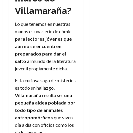
f
m
s
a
l
)
a
i
a
d
d
Villamaraña?
:
l
n
b
e
e
30
e
i
a
i
l
l
de
Lo que tenemos en nuestras
l
p
l
l
a
a
julio
o
manos es una serie de cómic
s
d
i
l
W
de
r
i
para lectores jóvenes que
e
d
í
2026
W
i
s
l
aún no se encuentren
a
n
E
0
g
y
M
d
e
preparados para dar el
e
s
u
c
a
salto
al mundo de la literatura
6
n
u
n
o
de
juvenil propiamente dicha.
y
p
d
m
agosto
3
e
u
i
o
de
de
Esta curiosa saga de misterios
l
n
a
2026
c
agosto
es todo un hallazgo.
d
t
l
de
o
Villamaraña
resulta ser
una
0
e
o
2026
n
pequeña aldea poblada por
s
d
t
20
0
t
todo tipo de animales
e
r
de
i
n
antropomórficos
que viven
julio
a
n
o
de
c
día a día con oficios como los
o
r
2026
u
de los humanos.