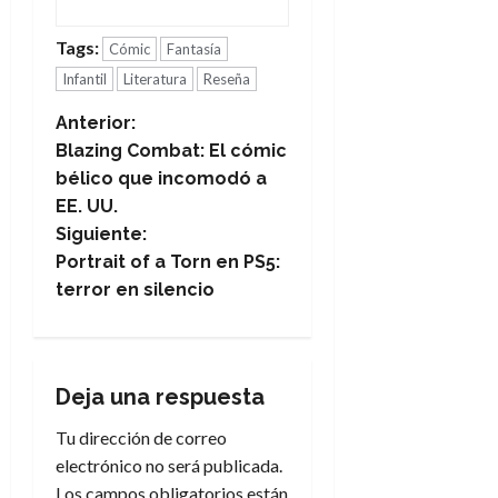
Tags:
Cómic
Fantasía
Infantil
Literatura
Reseña
N
Anterior:
Blazing Combat: El cómic
a
bélico que incomodó a
EE. UU.
v
Siguiente:
e
Portrait of a Torn en PS5:
terror en silencio
g
a
Deja una respuesta
c
Tu dirección de correo
i
electrónico no será publicada.
Los campos obligatorios están