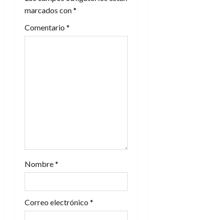
ó
marcados con
*
n
Comentario
*
d
e
e
n
t
r
a
Nombre
*
d
Correo electrónico
*
a