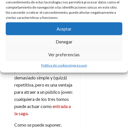
tomos
de esta saga, donde
consentimiento de estas tecnologías nos permitirá procesar datos como el
comportamiento de navegación o las identificaciones únicas en este sitio.
cada uno presenta dos
No consentir o retirar el consentimiento, puede afectar negativamente a
historias diferentes.
La
ciertas características y funciones.
mecánica es muy sencilla: hay
Aceptar
un problema en
Villamaraña
que afecta a sus ciudadanos y
Denegar
hay que descubrir a que se
debe.
Ver preferencias
A los más mayores puede
Política de cookies
Impressum
parecerles que es una trama
demasiado simple y (quizá)
repetitiva, pero es una ventaja
para atraer a un público joven:
cualquiera de los tres tomos
puede actuar como
entrada a
la saga
.
Como se puede suponer,