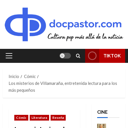
Saltar
al
contenido
TIKTOK
Menú
principal
Inicio
Cómic
Los misterios de Villamaraña, entretenida lectura para los
más pequeños
CINE
Cómic
Literatura
Reseña
Cine