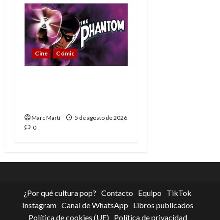
Cine
Cómic
The Phantom, 90 años
del héroe que nunca
muere
Marc Martí
5 de agosto de 2026
0
¿Por qué cultura pop?
Contacto
Equipo
TikTok
Instagram
Canal de WhatsApp
Libros publicados
Política de cookies (UE)
Política de privacidad