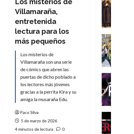
Los misterios de
Cómic
Literatura
Villamaraña,
A
entretenida
m
í
lectura para los
m
Cine
más pequeños
e
Cómic
g
Literatura
Los misterios de
A
u
m
s
Villamaraña son una serie
í
t
de cómics que abren las
m
a
Cine
puertas de dicho poblado a
e
L
Cómic
los lectores más jóvenes
g
T
a
gracias a la perrita Kira y su
u
h
L
amiga la musaraña Edu.
s
e
i
t
P
g
Paco Silva
a
h
a
Cine
L
a
Cómic
d
5 de marzo de 2026
Crítica
a
n
e
4 minutos de lectura
0
S
L
t
l