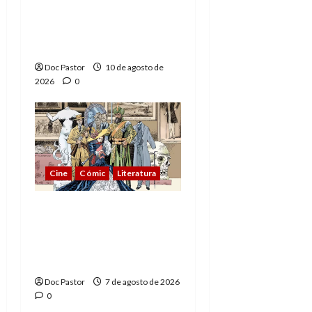
de los Hombres
Extraordinarios (parte
2)
Doc Pastor
10 de agosto de
2026
0
Cine
Cómic
Literatura
A mí me gusta La Liga
de los Hombres
Extraordinarios (parte
1)
Doc Pastor
7 de agosto de 2026
0