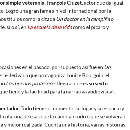
or simple veteranía, François Cluzet
, actor que da igual
e. Logró una gran fama a nivel internacional por la
os títulos como la citada
Un doctor en la campiña
o
le, sí o sí, en
La escuela de la vida
como el pícaro y
ocasiones en el pasado, por supuesto así fue en
Un
serie derivada que protagoniza Louise Bourgoin, el
Con
Los buenos profesores
llega al que es
su sexto
ue tiene y la facilidad para la narrativa audiovisual.
pectador.
Todo tiene su momento, su lugar y su espacio y
lícula, una de esas que lo cambian todo o que se volverán
a y mejor realizada. Cuenta una historia, varias historias