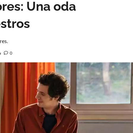
res: Una oda
stros
res.
a
0