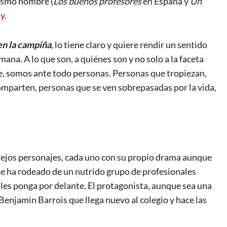
ismo nombre (
Los buenos profesores
en España y
Un
ay
.
en la campiña
, lo tiene claro y quiere rendir un sentido
na. A lo que son, a quiénes son y no solo a la faceta
de, somos ante todo personas. Personas que tropiezan,
comparten, personas que se ven sobrepasadas por la vida,
plejos personajes, cada uno con su propio drama aunque
se ha rodeado de un nutrido grupo de profesionales
 les ponga por delante. El protagonista, aunque sea una
 Benjamin Barrois que llega nuevo al colegio y hace las