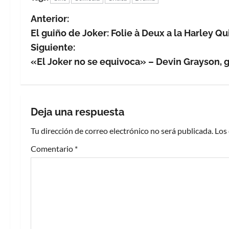
N
Anterior:
El guiño de Joker: Folie à Deux a la Harley Qu
a
Siguiente:
v
«El Joker no se equivoca» – Devin Grayson, g
e
g
Deja una respuesta
a
Tu dirección de correo electrónico no será publicada.
Los
c
Comentario
*
i
ó
n