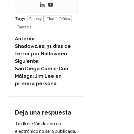
Tags:
Blu-ray
Cine
Crítica
Fantasía
N
Anterior:
Shadowz.es: 31 días de
a
terror por Halloween
Siguiente:
v
San Diego Comic-Con
e
Málaga: Jim Lee en
primera persona
g
a
Deja una respuesta
c
Tu dirección de correo
i
electrónico no será publicada.