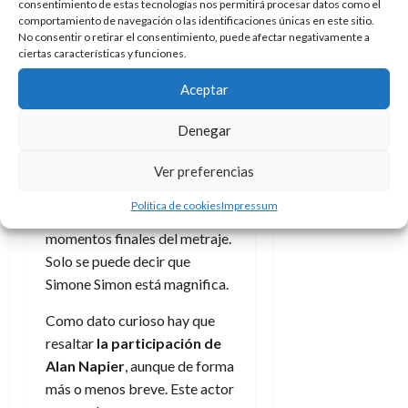
consentimiento de estas tecnologías nos permitirá procesar datos como el
título.
Su interpretación es
comportamiento de navegación o las identificaciones únicas en este sitio.
suave y sentida, delicada y
No consentir o retirar el consentimiento, puede afectar negativamente a
ciertas características y funciones.
astuta, parece frágil como una
flor algo marchita con una
Aceptar
fuerte tristeza en su interior
pero también alegre y
Denegar
esperanzada cuando llega el
momento. No digamos ya el
Ver preferencias
cambio en su mirada,
Política de cookies
Impressum
expresión y andares en los
momentos finales del metraje.
Solo se puede decir que
Simone Simon está magnifica.
Como dato curioso hay que
resaltar
la participación de
Alan Napier
, aunque de forma
más o menos breve. Este actor