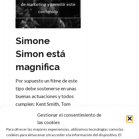
e
t
de marketing y permitir este
t
A
o
u
contenido
p
r
r
o
n
a
c
o
a
Simone
9
l
8
de
i
Simon está
de
julio
p
julio
de
s
de
magnifica
2026
2026
i
0
s
0
Por supuesto un filme de este
tipo debe sostenerse en unas
7
buenas actuaciones y todos
de
cumplen: Kent Smith, Tom
julio
de
Conway, Jane Randolph…
Gestionar el consentimiento de
2026
Destaca por encima
la joven
las cookies
Simone Simon
, la mujer
0
Para ofrecer las mejores experiencias, utilizamos tecnologías como las
pantera (o quizá no) del
cookies para almacenar y/o acceder a la información del dispositivo. El