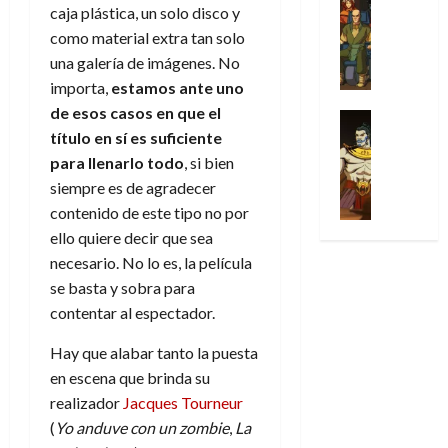
l
s
Cómic
:
n
caja plástica, un solo disco y
de
i
i
julio
Series
t
s
p
h
2026
p
como material extra tan solo
c
de
X
u
o
r
o
ó
c
2026
una galería de imágenes. No
0
-
r
:
i
m
a
i
importa,
estamos ante uno
M
0
a
e
m
e
l
ó
de esos casos en que el
e
p
l
e
Series
n
D
n
n
título en sí es suficiente
Análisis
o
o
r
a
o
d
’
Cómic
p
p
para llenarlo todo
, si bien
a
j
c
e
X
9
c
t
s
e
siempre es de agradecer
t
M
-
7
o
i
i
a
o
contenido de este tipo no por
a
M
(
n
m
m
u
r
r
ello quiere decir que sea
e
2
q
i
p
n
E
v
necesario. No lo es, la película
n
×
u
s
r
a
x
e
’
se basta y sobra para
4
i
m
e
l
t
l
9
)
contentar al espectador.
s
o
s
e
r
7
:
t
y
i
y
a
30
Hay que alabar tanto la puesta
(
A
ó
l
o
e
ñ
de
2
p
en escena que brinda su
l
a
n
n
o
julio
×
o
realizador
Jacques Tourneur
a
a
e
d
de
3
c
f
m
s
(
Yo anduve con un zombie
,
La
a
2026
29
)
a
i