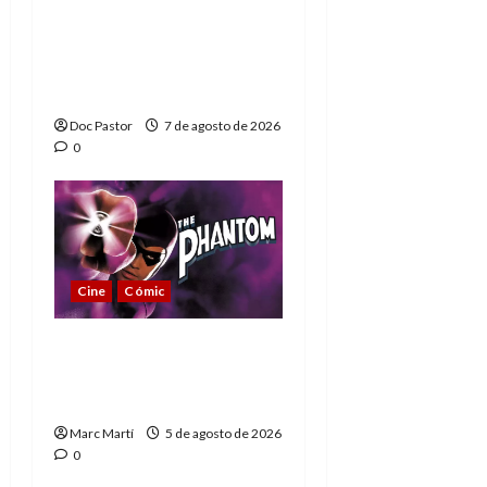
A mí me gusta La Liga
de los Hombres
Extraordinarios (parte
1)
Doc Pastor
7 de agosto de 2026
0
Cine
Cómic
The Phantom, 90 años
del héroe que nunca
muere
Marc Martí
5 de agosto de 2026
0