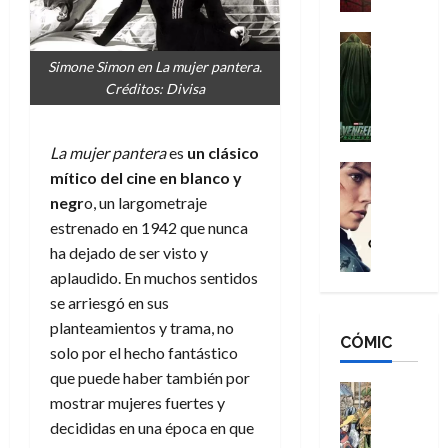
a
d
s
o
n
e
H
Cine
s
:
r
Cómic
o
d
Simone Simon en La mujer pantera.
Misceláne
B
-
m
e
Créditos: Divisa
V
r
M
b
l
e
a
a
r
h
n
n
n
e
é
La mujer pantera
es
un clásico
g
d
:
Cine
s
r
mítico del cine en blanco y
a
Crítica
N
B
E
o
negr
o, un largometraje
d
C
e
r
x
e
estrenado en 1942 que nunca
o
l
w
a
t
q
ha dejado de ser visto y
r
e
D
n
r
u
e
a
aplaudido. En muchos sentidos
a
d
a
e
s
n
y
N
se arriesgó en sus
o
n
:
e
,
e
r
planteamientos y trama, no
u
D
CÓMIC
r
m
w
d
n
solo por el hecho fantástico
o
:
e
D
i
c
que puede haber también por
o
R
j
a
Cine
n
a
mostrar mujeres fuertes y
m
e
Cómic
o
y
a
m
decididas en una época en que
s
Literatura
s
r
,
r
u