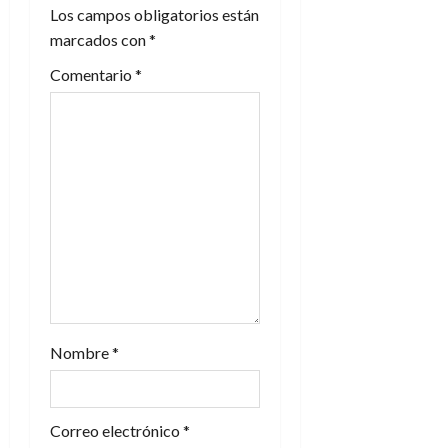
Los campos obligatorios están
ó
marcados con
*
n
Comentario
*
d
e
e
n
t
r
a
Nombre
*
d
Correo electrónico
*
a