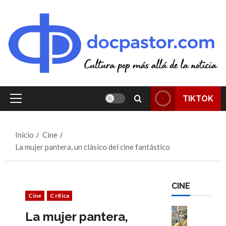
Saltar
al
contenido
TIKTOK
Menú
principal
Inicio
Cine
La mujer pantera, un clásico del cine fantástico
CINE
Cine
Crítica
Cine
La mujer pantera,
Cómic