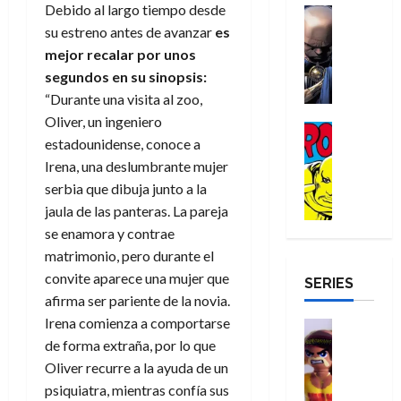
a
d
Debido al largo tiempo desde
d
H
Cómic
s
d
e
v
e
Reseña
su estreno antes de avanzar
es
e
o
d
e
p
e
r
E
l
m
e
mejor recalar por unos
j
e
n
-
l
D
b
l
a
t
segundos en su sinopsis:
t
M
V
o
r
h
d
i
u
“Durante una visita al zoo,
a
i
c
e
é
e
d
r
Oliver, un ingeniero
n
g
Cómic
t
s
r
e
a
a
estadounidense, conoce a
:
i
Reseña
o
E
o
m
p
D
B
Irena, una deslumbrante mujer
l
r
x
e
o
e
29
o
r
a
serbia que dibuja junto a la
M
t
q
c
r
de
c
a
n
u
r
jaula de las panteras. La pareja
u
i
o
julio
t
n
t
e
a
e
o
f
se enamora y contrae
de
o
d
e
r
o
n
n
u
2026
matrimonio, pero durante el
r
N
y
t
r
u
a
n
convite aparece una mujer que
SERIES
D
0
e
l
e
d
n
r
c
afirma ser pariente de la novia.
r
w
a
,
i
c
i
o
Irena comienza a comportarse
D
s
Juguetes
e
n
a
o
27
o
a
j
Análisis
de forma extraña, por lo que
l
a
m
n
de
Series
m
y
o
m
Oliver recurre a la ayuda de un
r
u
julio
a
H
,
,
y
e
i
de
e
psiquiatra, mientras confía sus
l
u