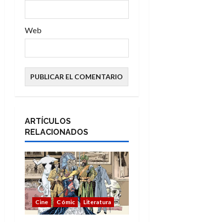
s
Web
ARTÍCULOS
RELACIONADOS
Cine
Cómic
Literatura