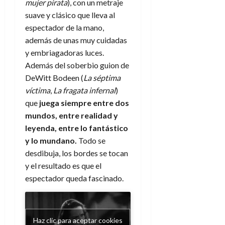
a
d
d
mujer pirata
), con un metraje
de
:
0
l
n
b
e
e
julio
suave y clásico que lleva al
e
i
a
i
l
l
de
espectador de la mano,
l
p
l
l
a
2026
a
además de unas muy cuidadas
o
s
d
i
l
W
0
r
y embriagadoras luces.
i
e
d
í
W
i
s
Además del soberbio guion de
l
a
n
E
g
y
M
d
DeWitt Bodeen (
La séptima
e
e
s
u
c
a
víctima
,
La fragata infernal
)
6
n
u
n
o
de
que
juega siempre entre dos
y
p
d
m
agosto
3
mundos, entre realidad y
e
u
i
o
de
de
leyenda, entre lo fantástico
l
n
a
2026
c
agosto
d
y lo mundano.
Todo se
t
l
de
o
0
e
o
desdibuja, los bordes se tocan
2026
n
s
d
y el resultado es que el
t
20
0
t
e
r
de
espectador queda fascinado.
i
n
julio
a
n
o
de
c
o
r
2026
u
d
e
Haz clic para aceptar cookies
l
0