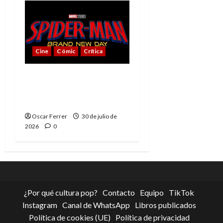
Cine
Cómic
Crítica
Spider-Man: Brand New
Day, mejor de lo
esperado
Oscar Ferrer
30 de julio de
2026
0
¿Por qué cultura pop?
Contacto
Equipo
TikTok
Instagram
Canal de WhatsApp
Libros publicados
Política de cookies (UE)
Política de privacidad