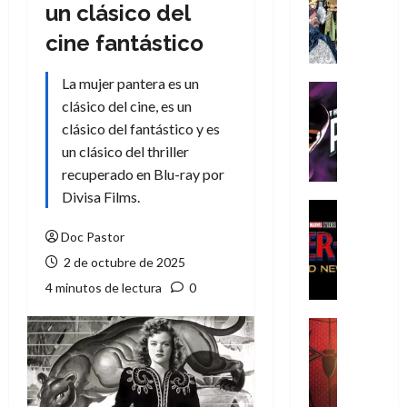
Literatura
un clásico del
A
cine fantástico
m
í
La mujer pantera es un
m
Cine
e
clásico del cine, es un
Cómic
g
T
clásico del fantástico y es
u
h
un clásico del thriller
s
e
recuperado en Blu-ray por
t
P
Divisa Films.
a
h
Cine
L
a
Cómic
Doc Pastor
Crítica
a
n
S
2 de octubre de 2025
L
t
p
i
o
4 minutos de lectura
0
i
g
m
d
a
,
Cine
e
Crítica
d
9
r
S
e
0
-
p
l
a
M
i
o
ñ