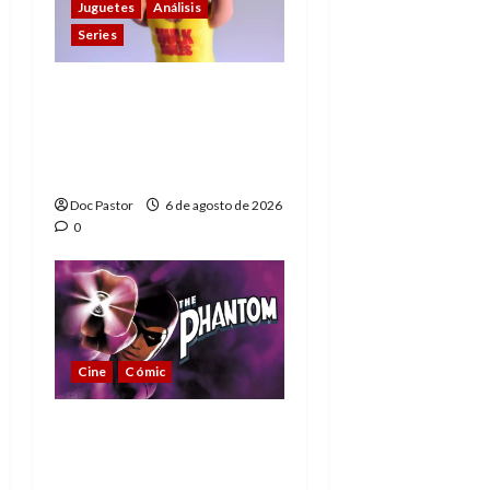
Juguetes
Análisis
Series
Hulk Hogan en
Playmobil: un
homenaje a una
leyenda de la WWE
Doc Pastor
6 de agosto de 2026
0
Cine
Cómic
The Phantom, 90 años
del héroe que nunca
muere