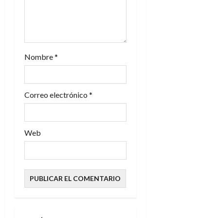
t
r
a
Nombre
*
d
Correo electrónico
*
a
s
Web