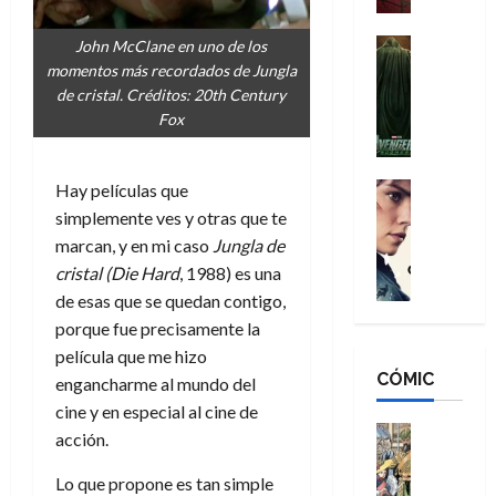
a
d
s
o
n
e
H
Cine
s
John McClane en uno de los
:
r
Cómic
o
d
momentos más recordados de Jungla
Misceláne
B
-
m
e
de cristal. Créditos: 20th Century
V
r
M
b
l
Fox
e
a
a
r
h
n
n
n
e
é
g
d
:
Cine
Hay películas que
s
r
a
Crítica
N
B
E
o
simplemente ves y otras que te
d
C
e
r
x
e
marcan, y en mi caso
Jungla de
o
l
w
a
t
q
cristal
(Die Hard
, 1988) es una
r
e
D
n
r
u
de esas que se quedan contigo,
e
a
a
d
a
e
porque fue precisamente la
s
n
y
N
o
n
:
e
película que me hizo
,
e
r
u
D
CÓMIC
r
m
w
engancharme al mundo del
d
n
o
:
e
D
i
cine y en especial al cine de
c
o
R
j
a
Cine
n
a
acción.
m
e
Cómic
o
y
a
m
s
Literatura
s
r
,
Lo que propone es tan simple
r
u