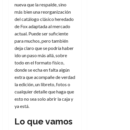
a
d
d
de
:
nueva que la respalde, sino
0
l
n
b
e
e
julio
e
i
más bien una reorganización
a
i
l
l
de
l
p
l
del catálogo clásico heredado
l
a
2026
a
o
s
d
i
l
de Fox adaptada al mercado
W
0
r
i
e
d
í
W
actual. Puede ser suficiente
i
s
l
a
n
E
para muchos, pero también
g
y
M
d
e
deja claro que se podría haber
e
s
u
c
a
6
ido un paso más allá, sobre
n
u
n
o
de
y
p
todo en el formato físico,
d
m
agosto
3
e
u
donde se echa en falta algún
i
o
de
de
l
n
a
2026
c
extra que acompañe de verdad
agosto
d
t
l
de
o
la edición, un libreto, fotos o
0
e
o
2026
n
cualquier detalle que haga que
s
d
t
20
0
esto no sea solo abrir la caja y
t
e
r
de
ya está.
i
n
julio
a
n
o
de
c
Lo que vamos
o
r
2026
u
d
e
l
0