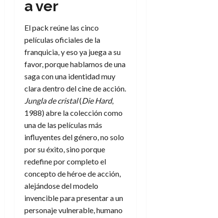
a ver
e
t
t
A
o
u
p
r
El pack reúne las cinco
r
o
n
a
películas oficiales de la
c
o
franquicia, y eso ya juega a su
a
9
favor, porque hablamos de una
l
8
de
saga con una identidad muy
i
de
julio
clara dentro del cine de acción.
p
julio
de
s
de
Jungla de cristal
(
Die Hard
,
2026
2026
i
1988) abre la colección como
0
s
una de las películas más
0
influyentes del género, no solo
7
por su éxito, sino porque
de
redefine por completo el
julio
concepto de héroe de acción,
de
2026
alejándose del modelo
invencible para presentar a un
0
personaje vulnerable, humano