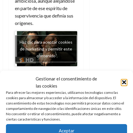
ambiciosa, aunque alejándose
en parte de ese espíritu de
supervivencia que definía sus
orígenes.
Haz clic para aceptar cookies
de marketing y permitir este
contenido
Lo que hay… y
Gestionar el consentimiento de
las cookies
lo que falta
Para ofrecer las mejores experiencias, utilizamos tecnologías como las
cookies para almacenar y/o acceder a la información del dispositivo. El
consentimiento de estas tecnologías nos permitirá procesar datos como el
Lo que tenemos aquí es una
comportamiento de navegación o las identificaciones únicas en este sitio.
edición que apuesta por la
No consentir o retirar el consentimiento, puede afectar negativamente a
comodidad, por tener toda la
ciertas características y funciones.
saga reunida en un único
Aceptar