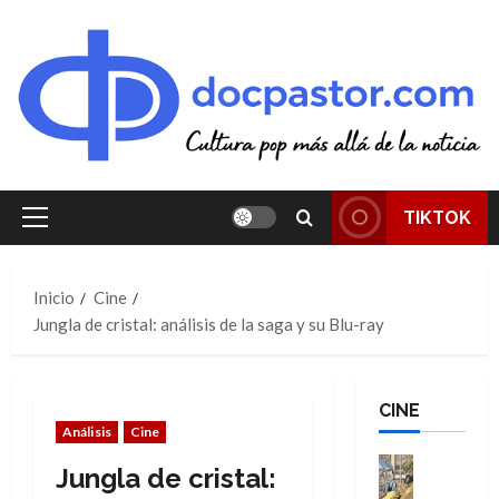
Saltar
al
contenido
TIKTOK
Menú
principal
Inicio
Cine
Jungla de cristal: análisis de la saga y su Blu-ray
CINE
Análisis
Cine
Cine
Jungla de cristal:
Cómic