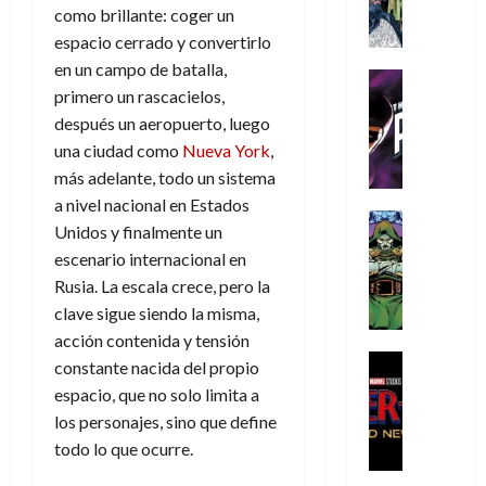
A
d
c
d
m
i
e
como brillante: coger un
m
a
a
e
a
o
r
espacio cerrado y convertirlo
í
y
t
l
d
s
e
en un campo de batalla,
m
o
e
o
Cine
u
(
primero un rascacielos,
e
c
v
Cómic
e
r
p
5
g
T
u
después un aeropuerto, luego
e
s
a
a
de
u
h
a
r
una ciudad como
Nueva York
,
p
r
r
agosto
s
e
n
t
e
e
más adelante, todo un sistema
t
de
t
P
d
i
r
s
2026
e
a nivel nacional en Estados
a
h
o
c
Cómic
a
u
1
Unidos y finalmente un
0
L
a
Reseña
l
a
d
n
)
escenario internacional en
L
a
n
a
l
o
a
Rusia. La escala crece, pero la
a
L
t
n
,
c
7
t
i
o
clave sigue siendo la misma,
o
f
o
30
de
r
g
m
s
ó
acción contenida y tensión
m
de
agosto
a
a
,
t
Cine
r
julio
p
constante nacida del propio
de
g
Cómic
d
9
a
m
de
2026
l
espacio, que no solo limita a
Crítica
e
e
0
l
2026
u
e
los personajes, sino que define
S
0
d
l
a
g
l
j
0
p
todo lo que ocurre.
i
o
ñ
i
a
a
i
a
s
o
a
r