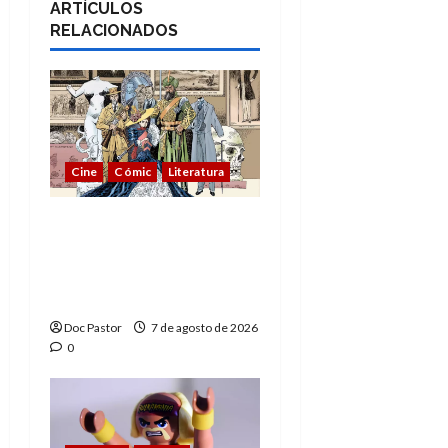
ARTÍCULOS
RELACIONADOS
Cine
Cómic
Literatura
A mí me gusta La Liga
de los Hombres
Extraordinarios (parte
1)
Doc Pastor
7 de agosto de 2026
0