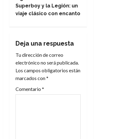
e
Superboy y la Legión: un
viaje clásico con encanto
g
a
Deja una respuesta
c
Tu dirección de correo
i
electrónico no será publicada.
Los campos obligatorios están
ó
marcados con
*
n
Comentario
*
d
e
e
n