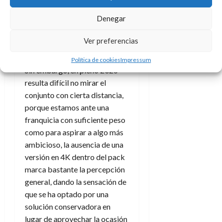
formato físico sin necesidad
de buscar versiones sueltas,
Denegar
algo que encaja bien con el
tipo de consumidor que quiere
Ver preferencias
una solución directa.
Política de cookies
Impressum
Sin embargo, en pleno 2026
resulta difícil no mirar el
conjunto con cierta distancia,
porque estamos ante una
franquicia con suficiente peso
como para aspirar a algo más
ambicioso, la ausencia de una
versión en 4K dentro del pack
marca bastante la percepción
general, dando la sensación de
que se ha optado por una
solución conservadora en
lugar de aprovechar la ocasión