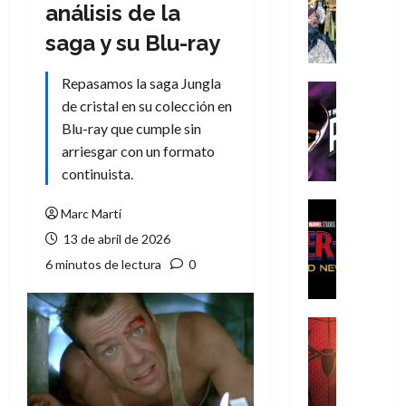
Literatura
análisis de la
A
saga y su Blu-ray
m
í
Repasamos la saga Jungla
m
Cine
e
de cristal en su colección en
Cómic
g
T
Blu-ray que cumple sin
u
h
arriesgar con un formato
s
e
continuista.
t
P
a
h
Cine
Marc Martí
L
a
Cómic
13 de abril de 2026
Crítica
a
n
S
L
6 minutos de lectura
0
t
p
i
o
i
g
m
d
a
,
Cine
e
Crítica
d
9
r
S
e
0
-
p
l
a
M
i
o
ñ