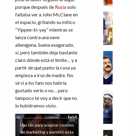
e
m
a
2026
j
o
r
l
l
porque después de
Rusia
solo
e
s
o
s
e
23
0
k
e
j
o
Juguetes
faltaba ver a John McClane en
r
(
de
H
x
Análisis
o
c
v
el espacio, gritando su mítico
p
julio
5
o
Series
p
r
u
i
a
de
“Yippee-ki-yay” mientras se
de
P
g
e
d
l
l
2026
r
agosto
lanza contra una nave
l
a
r
e
t
l
t
de
alienígena. Suena exagerado,
a
0
n
i
l
a
2026
a
e
y
sí, pero también deja bastante
e
m
o
Series
s
n
1
0
m
n
Cine
claro dónde está el límite… y a
e
e
d
o
)
o
Misceláne
P
n
s
e
partir de qué punto la cosa ya
d
C
b
l
t
p
l
empieza a irse de madre. No
e
7
u
i
a
o
e
a
M
sé si a los fans nos habría
de
a
l
y
q
r
c
a
agosto
gustado verlo o no… pero
n
y
m
Crítica
u
a
i
de
r
tampoco te voy a decir que no
d
W
Series
o
e
d
e
2026
v
o
T
W
lo hubiéramos visto.
b
a
o
n
e
l
0
e
E
i
n
c
l
a
d
R
l
t
i
30
c
Haz clic para aceptar cookies
L
a
:
i
a
de
31
u
a
de marketing y permitir este
w
u
Análisis
c
julio
f
de