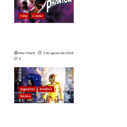
Cine
Cómic
The Phantom, 90 años
del héroe que nunca
muere
Marc Martí
5 de agosto de 2026
0
Juguetes
Análisis
Series
Playmobil y WWE Raw:
primeras impresiones
de la línea