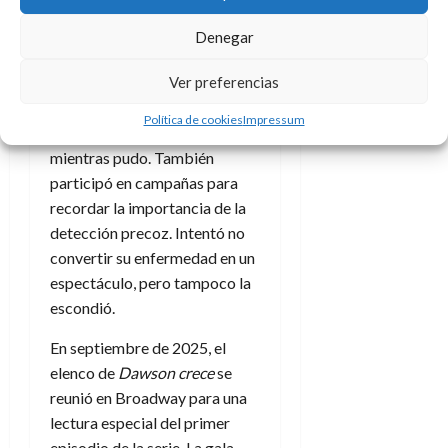
En noviembre de 2024
hizo
público un diagnostico de
Denegar
cáncer colorrectal
. Lo
Ver preferencias
declaró públicamente,
tratando el tema con
Política de cookies
Impressum
naturalidad. Siguió trabajando
mientras pudo. También
participó en campañas para
recordar la importancia de la
detección precoz. Intentó no
convertir su enfermedad en un
espectáculo, pero tampoco la
escondió.
En septiembre de 2025, el
elenco de
Dawson crece
se
reunió en Broadway para una
lectura especial del primer
episodio de la serie. La gala