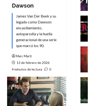
h
Dawson
e
P
James Van Der Beek y su
h
Cine
legado como Dawson:
a
Cómic
Crítica
n
encasillamiento,
S
t
autoparodia y la huella
p
o
generacional de una serie
i
m
que marcó los 90.
d
,
Cine
e
Crítica
9
Marc Martí
r
S
0
13 de febrero de 2026
-
p
a
M
i
ñ
4 minutos de lectura
0
a
d
o
n
e
Cine
s
:
r
Cómic
d
Misceláne
B
-
e
V
r
M
l
e
a
a
h
n
n
n
é