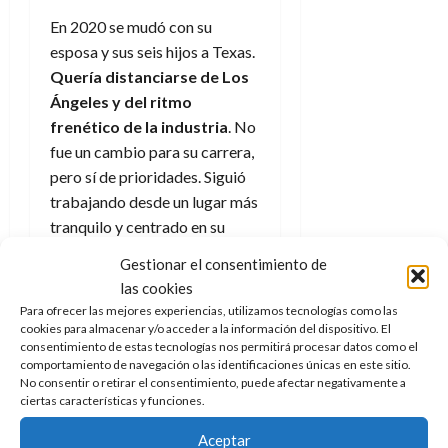
En 2020 se mudó con su
esposa y sus seis hijos a Texas.
Quería distanciarse de Los
Ángeles y del ritmo
frenético de la industria
. No
fue un cambio para su carrera,
pero sí de prioridades. Siguió
trabajando desde un lugar más
tranquilo y centrado en su
familia. Esa etapa le dio
Gestionar el consentimiento de
estabilidad y una vida mucho
las cookies
mas tranquila.
Para ofrecer las mejores experiencias, utilizamos tecnologías como las
cookies para almacenar y/o acceder a la información del dispositivo. El
Cuando la
consentimiento de estas tecnologías nos permitirá procesar datos como el
comportamiento de navegación o las identificaciones únicas en este sitio.
realidad superó a
No consentir o retirar el consentimiento, puede afectar negativamente a
ciertas características y funciones.
la ficción
Aceptar