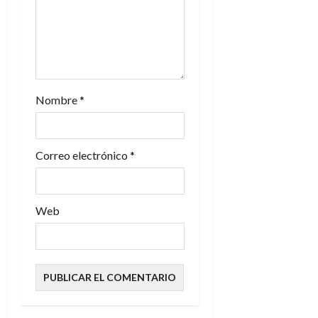
n
t
r
a
Nombre
*
d
Correo electrónico
*
a
s
Web