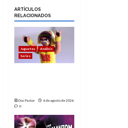
ARTÍCULOS
RELACIONADOS
Juguetes
Análisis
Series
Hulk Hogan en
Playmobil: un
homenaje a una
leyenda de la WWE
Doc Pastor
6 de agosto de 2026
0