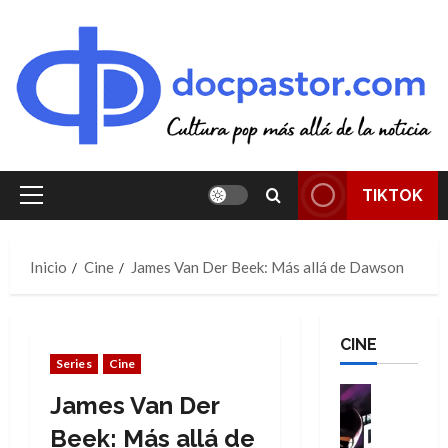
Saltar
al
contenido
TIKTOK
Menú
principal
Inicio
Cine
James Van Der Beek: Más allá de Dawson
CINE
Series
Cine
Cine
James Van Der
Cómic
T
Beek: Más allá de