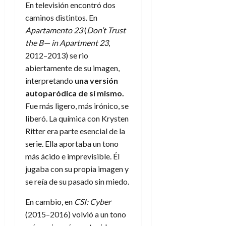
e
27
En televisión encontró dos
e
i
a
i
l
l
de
caminos distintos. En
l
p
l
l
a
a
julio
o
s
Apartamento 23
(
Don’t Trust
d
i
l
de
W
r
i
the B— in Apartment 23
,
e
2026
d
í
W
i
s
l
a
n
2012–2013) se rio
E
0
g
y
M
d
e
abiertamente de su imagen,
e
s
u
c
a
interpretando
una versión
6
n
u
n
o
de
autoparódica de sí mismo.
y
p
d
m
agosto
3
Fue más ligero, más irónico, se
e
u
i
o
de
de
l
liberó. La química con Krysten
n
a
2026
c
agosto
d
t
Ritter era parte esencial de la
l
de
o
0
e
o
2026
n
serie. Ella aportaba un tono
s
d
t
más ácido e imprevisible. Él
20
0
t
e
r
de
jugaba con su propia imagen y
i
n
julio
a
se reía de su pasado sin miedo.
n
o
de
c
o
r
2026
u
En cambio, en
CSI: Cyber
d
e
l
0
(2015–2016) volvió a un tono
e
t
t