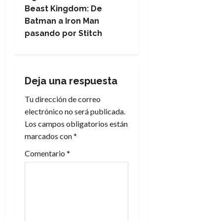
v
Beast Kingdom: De
e
Batman a Iron Man
pasando por Stitch
g
a
Deja una respuesta
c
Tu dirección de correo
i
electrónico no será publicada.
Los campos obligatorios están
ó
marcados con
*
n
Comentario
*
d
e
e