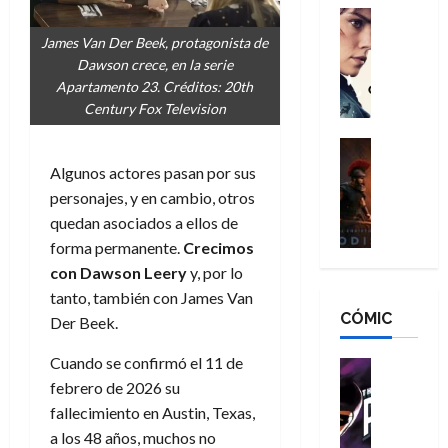
g
d
:
Cine
r
a
Crítica
N
B
o
James Van Der Beek, protagonista de
d
C
e
r
e
Dawson crece, en la serie
o
l
w
a
q
Apartamento 23. Créditos: 20th
r
e
D
n
u
Century Fox Television
e
a
a
d
e
s
n
y
Cine
N
n
:
e
Crítica
,
e
Algunos actores pasan por sus
u
L
D
r
m
w
n
personajes, y en cambio, otros
a
o
:
e
D
c
quedan asociados a ellos de
O
o
R
j
a
a
forma permanente.
Crecimos
d
m
e
o
y
m
con Dawson Leery
y, por lo
i
s
s
r
,
u
s
d
tanto, también con James Van
c
d
m
e
CÓMIC
e
a
a
Der Beek.
e
a
r
a
y
t
l
d
e
d
Cuando se confirmó el 11 de
o
e
o
Cine
u
e
c
v
Cómic
febrero de 2026 su
e
r
5
C
T
u
e
s
a
fallecimiento en Austin, Texas,
de
h
h
a
r
p
r
a los 48 años, muchos no
agosto