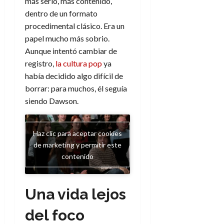
más serio, más contenido,
A
o
u
dentro de un formato
p
r
r
o
n
procedimental clásico. Era un
a
c
o
papel mucho más sobrio.
a
Aunque intentó cambiar de
9
l
8
de
registro,
la cultura pop
ya
i
de
julio
había decidido algo difícil de
p
julio
de
borrar: para muchos, él seguía
s
de
2026
siendo Dawson.
2026
i
0
s
0
Haz clic para aceptar cookies
7
de marketing y permitir este
de
contenido
julio
de
2026
Una vida lejos
0
del foco