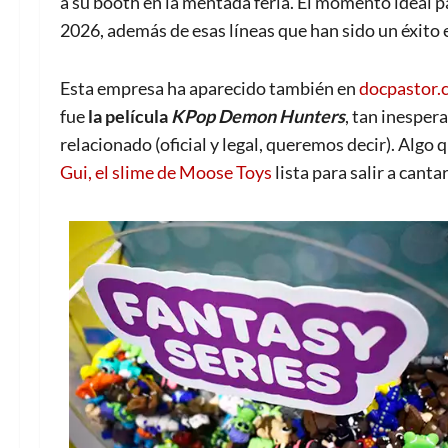
a su booth en la mentada feria. El momento ideal p
2026, además de esas líneas que han sido un éxito 
Esta empresa ha aparecido también en
docpastor.
fue
la película
K
P
op Demon Hunters
, tan inesper
relacionado (oficial y legal, queremos decir). Algo
Gui, el slime de Moose Toys
lista para salir a canta