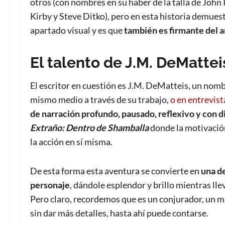
otros (con nombres en su haber de la talla de John
Kirby y Steve Ditko), pero en esta historia demuest
apartado visual y es que
también es firmante del a
El talento de J.M. DeMattei
El escritor en cuestión es J.M. DeMatteis, un nom
mismo medio a través de su trabajo,
o en entrevist
de narración
profundo,
pausado, reflexivo y con d
Extraño: Dentro de Shamballa
donde la motivació
la acción en sí misma.
De esta forma esta aventura se convierte en
una de
personaje
, dándole esplendor y brillo mientras ll
Pero claro, recordemos que es un conjurador, un mag
sin dar más detalles, hasta ahí puede contarse.