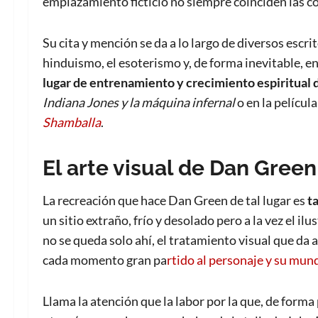
emplazamiento ficticio no siempre coinciden las c
Su cita y mención se da a lo largo de diversos escr
hinduismo, el esoterismo y, de forma inevitable, en
lugar de entrenamiento y crecimiento espiritual 
Indiana Jones y la máquina infernal
o en la películ
Shamballa
.
El arte visual de Dan Green
La recreación que hace Dan Green de tal lugar es
t
un sitio extraño, frío y desolado pero a la vez el i
no se queda solo ahí, el tratamiento visual que da 
cada momento gran pa
rtido al personaje y su mund
Llama la atención que la labor por la que, de forma