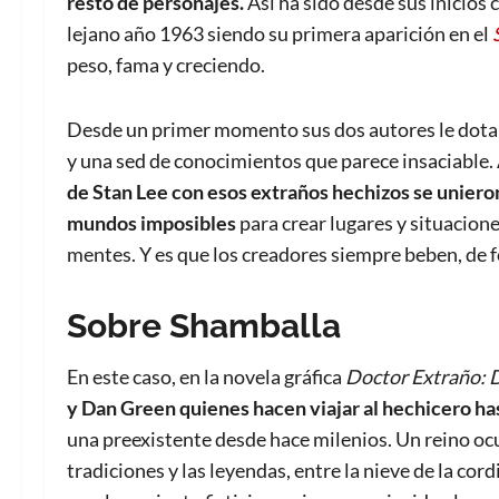
resto de personajes.
Así ha sido desde sus inicios 
lejano año 1963 siendo su primera aparición en el
peso, fama y creciendo.
Desde un primer momento sus dos autores le dotar
y una sed de conocimientos que parece insaciable.
de Stan Lee con esos extraños hechizos se unieron
mundos imposibles
para crear lugares y situacione
mentes. Y es que los creadores siempre beben, de f
Sobre Shamballa
En este caso, en la novela gráfica
Doctor Extraño: 
y Dan Green quienes hacen viajar al hechicero ha
una preexistente desde hace milenios. Un reino ocul
tradiciones y las leyendas, entre la nieve de la c