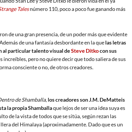
cuando Stan Lee y Steve Ditko le dieron vida en el ya
Strange Tales
número 110, poco a poco fue ganando más
on de una gran presencia, de un poder más que evidente
 Además de una fantasía desbordante en la que
las letras
 al particular talento visual de
Steve Ditko
con sus
s increíbles, pero no quiere decir que todo saliera de sus
orma consciente o no, de otros creadores.
Dentro de Shamballa
,
los creadores son J.M. DeMatteis
sta la propia Shamballa
que lejos de ser una idea suya es
to de la vista de todos que se sitúa, según rezan las
ordillera del Himalaya (aproximadamente. Dado que es un