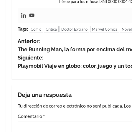
héroe para los niños». ISNI 0000 0004 
Tags:
Cómic
Crítica
Doctor Extraño
Marvel Comics
Novel
N
Anterior:
The Running Man, la forma por encima del m
a
Siguiente:
v
Playmobil Viaje en globo: color, juego y un t
e
g
Deja una respuesta
a
Tu dirección de correo electrónico no será publicada.
Los
c
Comentario
*
i