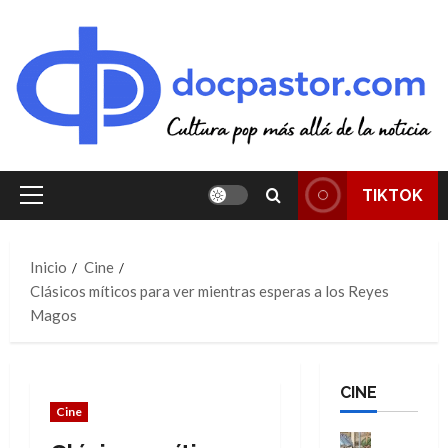
Saltar
al
contenido
TIKTOK
Menú
principal
Inicio
Cine
Clásicos míticos para ver mientras esperas a los Reyes
Magos
CINE
Cine
Cine