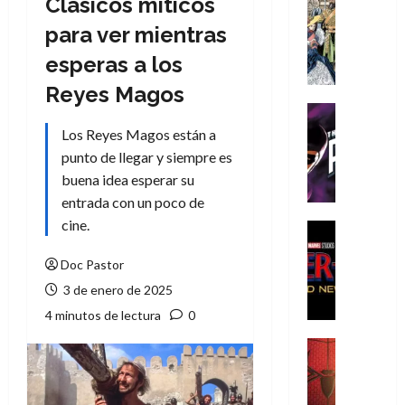
Clásicos míticos
Cómic
Literatura
para ver mientras
A
esperas a los
m
í
Reyes Magos
m
Cine
e
Cómic
Los Reyes Magos están a
g
T
punto de llegar y siempre es
u
h
buena idea esperar su
s
e
entrada con un poco de
t
P
cine.
a
h
Cine
L
a
Cómic
Crítica
Doc Pastor
a
n
S
L
t
3 de enero de 2025
p
i
o
4 minutos de lectura
0
i
g
m
d
a
,
Cine
e
Crítica
d
9
r
S
e
0
-
p
l