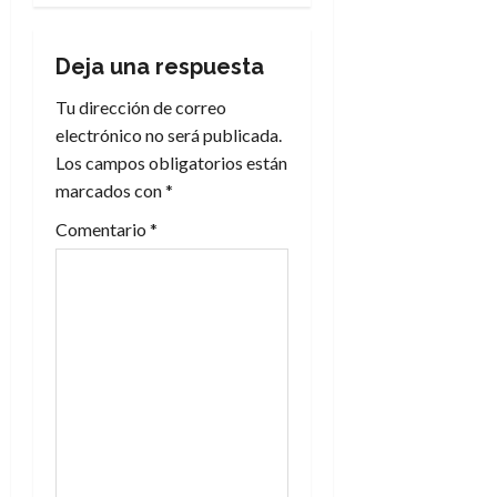
a
Deja una respuesta
c
Tu dirección de correo
i
electrónico no será publicada.
Los campos obligatorios están
ó
marcados con
*
n
Comentario
*
d
e
e
n
t