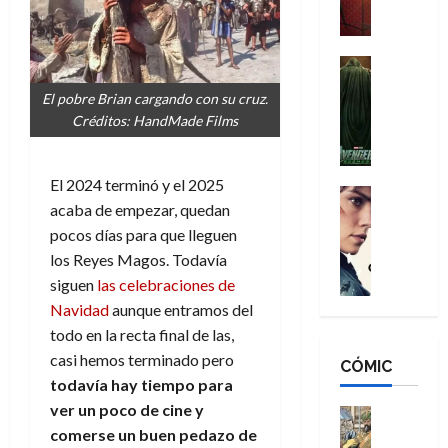
a
M
i
o
ñ
a
d
s
o
n
e
H
Cine
s
:
r
Cómic
o
d
El pobre Brian cargando con su cruz.
Misceláne
B
-
m
e
Créditos: HandMade Films
V
r
M
b
l
e
a
a
r
h
n
n
n
e
é
El 2024 terminó y el 2025
g
d
:
Cine
s
r
acaba de empezar, quedan
a
Crítica
N
B
E
o
d
C
pocos días para que lleguen
e
r
x
e
o
l
w
los Reyes Magos. Todavía
a
t
q
r
e
D
n
siguen
las celebraciones de
r
u
e
a
a
d
a
e
Navidad
aunque entramos del
s
n
y
N
o
n
todo en la recta final de las,
:
e
,
e
r
u
casi hemos terminado pero
D
CÓMIC
r
m
w
d
n
todavía hay tiempo para
o
:
e
D
i
c
o
ver un poco de cine y
R
j
a
Cine
n
a
m
e
Cómic
comerse un buen pedazo de
o
y
a
m