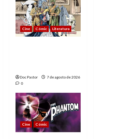
Cine
Cómic
Literatura
A mí me gusta La Liga
de los Hombres
Extraordinarios (parte
1)
Doc Pastor
7 de agosto de 2026
0
Cine
Cómic