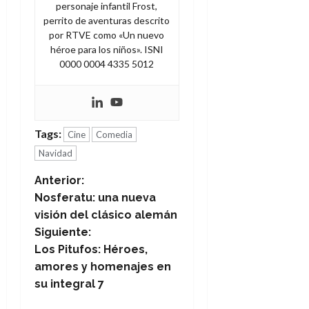
personaje infantil Frost,
perrito de aventuras descrito
por RTVE como «Un nuevo
héroe para los niños». ISNI
0000 0004 4335 5012
Tags:
Cine
Comedia
Navidad
N
Anterior:
Nosferatu: una nueva
a
visión del clásico alemán
Siguiente:
v
Los Pitufos: Héroes,
e
amores y homenajes en
su integral 7
g