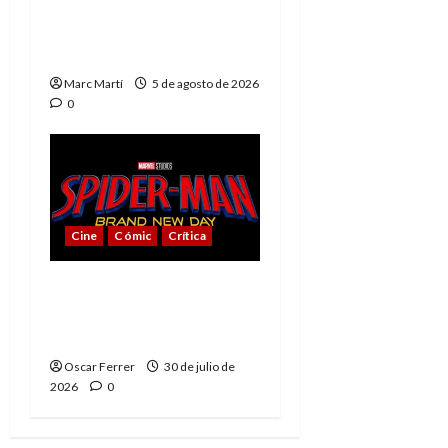
The Phantom, 90 años
del héroe que nunca
muere
Marc Martí
5 de agosto de 2026
0
Cine
Cómic
Crítica
Spider-Man: Brand New
Day, mejor de lo
esperado
Oscar Ferrer
30 de julio de
2026
0