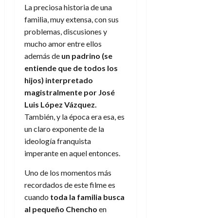
f
m
s
a
2026
29
La preciosa historia de una
)
a
i
a
d
d
de
:
familia, muy extensa, con sus
0
l
n
b
e
e
julio
e
i
problemas, discusiones y
a
i
l
l
de
l
p
l
mucho amor entre ellos
l
a
2026
a
o
s
d
i
l
además de
un padrino (se
W
0
r
i
e
d
í
W
entiende que de todos los
i
s
l
a
n
E
hijos) interpretado
g
y
M
d
e
magistralmente por José
e
s
u
c
a
6
Luis López Vázquez.
n
u
n
o
de
y
p
También, y la época era esa, es
d
m
agosto
3
e
u
un claro exponente de la
i
o
de
de
l
n
a
2026
c
ideología franquista
agosto
d
t
l
de
o
imperante en aquel entonces.
0
e
o
2026
n
s
d
t
Uno de los momentos más
20
0
t
e
r
de
recordados de este filme es
i
n
julio
a
cuando
toda la familia busca
n
o
de
c
al pequeño Chencho
en
o
r
2026
u