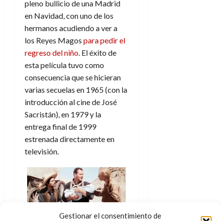
pleno bullicio de una Madrid
d
e
l
0
e
en Navidad, con uno de los
t
t
A
o
hermanos acudiendo a ver a
u
p
r
los Reyes Magos
para pedir el
r
o
n
a
regreso del niño
. El éxito de
c
o
esta película tuvo como
a
9
consecuencia que se hicieran
l
8
de
varias secuelas en 1965 (con la
i
de
julio
introducción al cine de José
p
julio
de
s
de
Sacristán), en 1979 y la
2026
2026
i
entrega final de 1999
0
s
estrenada directamente en
0
televisión.
7
de
julio
de
2026
0
Gestionar el consentimiento de