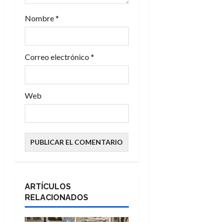
r
a
Nombre
*
d
Correo electrónico
*
a
s
Web
ARTÍCULOS
RELACIONADOS