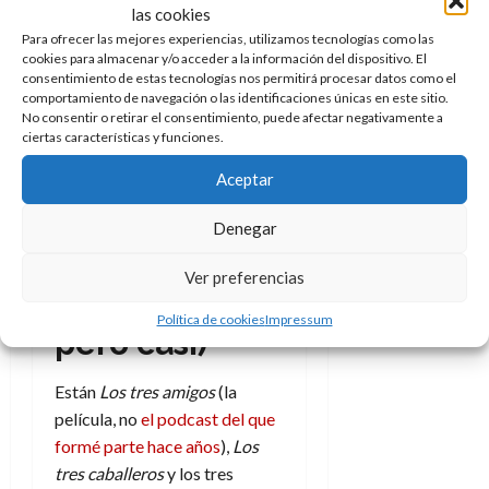
las cookies
Para ofrecer las mejores experiencias, utilizamos tecnologías como las
John Wayne encabeza el
cookies para almacenar y/o acceder a la información del dispositivo. El
reparto de Tres padrinos, casi
consentimiento de estas tecnologías nos permitirá procesar datos como el
Reyes Magos. Créditos:
comportamiento de navegación o las identificaciones únicas en este sitio.
No consentir o retirar el consentimiento, puede afectar negativamente a
Argosy Pictures
ciertas características y funciones.
Aceptar
Tres padrinos
Denegar
(que no son
Ver preferencias
Reyes Magos
Política de cookies
Impressum
pero casi)
Están
Los tres amigos
(la
película, no
el podcast del que
formé parte hace años
),
Los
tres caballeros
y los tres