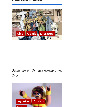
Cine
Cómic
Literatura
A mí me gusta La Liga
de los Hombres
Extraordinarios (parte
1)
Doc Pastor
7 de agosto de 2026
0
Juguetes
Análisis