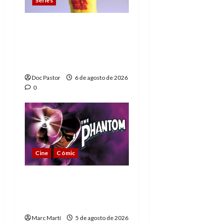
Series
Hulk Hogan en
Playmobil: un
homenaje a una
leyenda de la WWE
Doc Pastor
6 de agosto de 2026
0
Cine
Cómic
The Phantom, 90 años
del héroe que nunca
muere
Marc Martí
5 de agosto de 2026