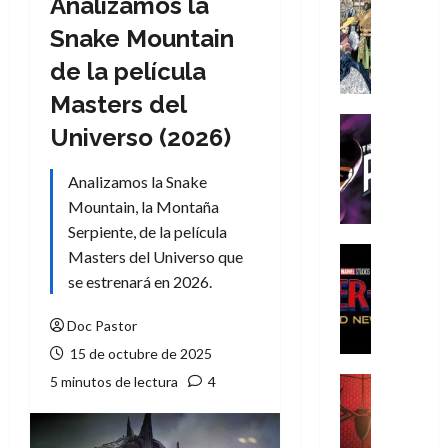
Analizamos la
Cómic
Literatura
Snake Mountain
A
de la película
m
í
Masters del
m
Cine
Universo (2026)
e
Cómic
g
T
Analizamos la Snake
u
h
s
Mountain, la Montaña
e
t
P
Serpiente, de la película
a
h
Cine
Masters del Universo que
L
a
Cómic
se estrenará en 2026.
Crítica
a
n
S
L
t
Doc Pastor
p
i
o
15 de octubre de 2025
i
g
m
d
a
5 minutos de lectura
4
,
Cine
e
Crítica
d
9
r
S
e
0
-
p
l