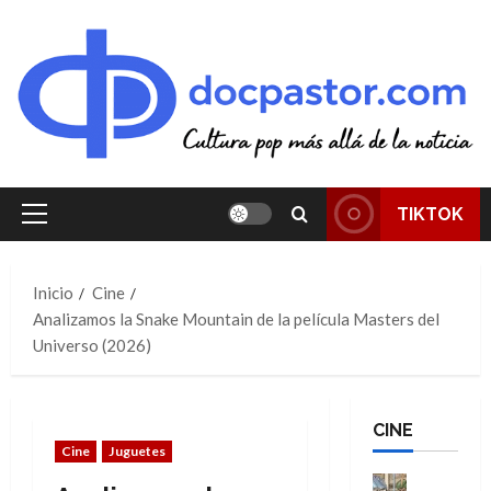
Saltar
al
contenido
TIKTOK
Menú
principal
Inicio
Cine
Analizamos la Snake Mountain de la película Masters del
Universo (2026)
CINE
Cine
Juguetes
Cine