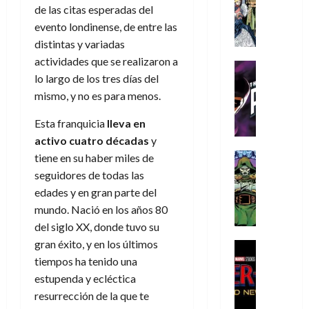
s
Literatura
s
r
,
r
de las citas esperadas del
u
A
d
c
d
m
i
e
evento londinense, de entre las
m
a
a
e
a
o
r
distintas y variadas
í
y
t
l
d
s
e
actividades que se realizaron a
m
o
e
o
Cine
u
(
e
lo largo de los tres días del
c
v
Cómic
e
r
p
5
g
T
u
e
mismo, y no es para menos.
s
a
a
de
u
h
a
r
p
r
r
agosto
Esta franquicia
lleva en
s
e
n
t
e
e
t
de
t
P
d
activo cuatro décadas
y
i
r
s
2026
e
a
h
o
c
Cómic
tiene en su haber miles de
a
u
1
0
L
a
Reseña
l
a
d
n
seguidores de todas las
)
L
a
n
a
l
o
a
edades y en gran parte del
a
L
t
n
,
c
mundo. Nació en los años 80
7
t
i
o
o
f
o
30
de
del siglo XX, donde tuvo su
r
g
m
s
ó
m
de
agosto
gran éxito, y en los últimos
a
a
,
t
Cine
r
julio
p
de
g
Cómic
d
9
tiempos ha tenido una
a
m
de
2026
l
Crítica
e
e
0
l
2026
u
estupenda y ecléctica
e
S
0
d
l
a
g
l
j
resurrección de la que te
0
p
i
o
ñ
i
a