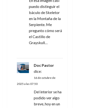
n
En esa imagen casi
puedo distinguir el
t
báculo de Skeletor
en la Montaña de la
r
Serpiente. Me
a
pregunto cómo será
el Castillo de
d
Grayskull…
a
RESPONDER
s
Doc Pastor
dice:
16 de octubre de
2025 a las 07:50
Del interior se ha
podido ver algo
breve, hoy en un