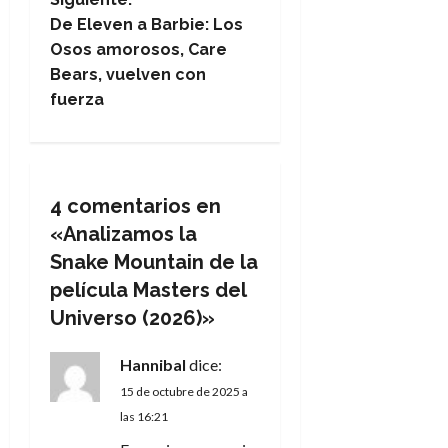
e
De Eleven a Barbie: Los
Osos amorosos, Care
g
Bears, vuelven con
fuerza
a
c
i
4 comentarios en
«
Analizamos la
ó
Snake Mountain de la
n
película Masters del
Universo (2026)
»
d
e
Hannibal
dice:
15 de octubre de 2025 a
e
las 16:21