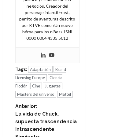
negocios. Creador del
personaje infantil Frost,
perrito de aventuras descrito
por RTVE como «Un nuevo
héroe para los niños». ISNI
0000 0004 4335 5012
Tags:
Adaptación
Brand
Licensing Europe
Ciencia
Ficción
Cine
Juguetes
Masters del universo
Mattel
N
Anterior:
La vida de Chuck,
a
supuesta trascendencia
intrascendente
v
Siguiente: