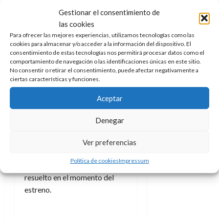
Quedan muchas dudas e
Gestionar el consentimiento de
i
n
cógni
t
as por resolver
,
las cookies
como si este Skeletor será
Para ofrecer las mejores experiencias, utilizamos tecnologías como las
Keldor, tío de Adam o por el
cookies para almacenar y/o acceder a la información del dispositivo. El
consentimiento de estas tecnologías nos permitirá procesar datos como el
contrario el demonio
comportamiento de navegación o las identificaciones únicas en este sitio.
interdimensional de los
No consentir o retirar el consentimiento, puede afectar negativamente a
primeros minicómics, o puede
ciertas características y funciones.
que una mezcla de ambos. Se
Aceptar
sabe que la historia presentará
al protagonista en la Tierra
Denegar
para después regresar a
Eternia para convertirse en su
Ver preferencias
salvador, el cómo y el porqué
Política de cookies
Impressum
es algo que tendrá que ser
resuelto en el momento del
estreno.