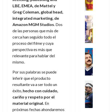
,
,
y
e
i
de
e
l
u
LBE, EMEA, de Mattel y
e
m
a
2026
j
o
r
l
l
e
Greg Coleman, global head,
s
o
s
e
23
0
k
e
j
o
Juguetes
integrated marketing, de
r
(
de
H
x
Análisis
o
c
v
p
Amazon MGM Studios
. Dos
julio
5
o
Series
p
r
u
i
a
de
de las personas que más de
de
P
g
e
d
l
l
2026
r
agosto
cerca han seguido todo el
l
a
r
e
t
l
t
de
proceso del filme y cuya
a
0
n
i
l
a
2026
a
e
y
e
perspectiva es más que
m
o
Series
s
n
1
0
m
n
Cine
e
relevante para hablar del
e
d
o
)
o
Misceláne
P
n
s
e
mismo.
d
C
b
l
t
p
l
e
7
u
i
a
Por sus palabras se puede
o
e
a
M
de
a
l
y
q
r
c
inferir que el producto
a
agosto
n
y
m
Crítica
u
a
i
resultante va a ser todo un
de
r
d
W
Series
o
e
d
e
2026
v
éxito,
hecho con cuidado,
o
T
W
b
a
o
n
e
cariño y respeto por el
l
0
e
E
i
n
c
l
material original.
En
a
d
R
l
t
i
30
c
L
a
próximas fechas ahondaremos
:
i
a
de