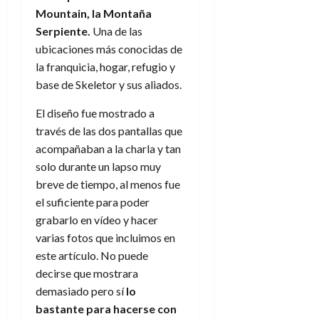
d
e
l
Mountain, la Montaña
0
e
t
t
Serpiente.
Una de las
A
o
u
ubicaciones más conocidas de
p
r
r
la franquicia, hogar, refugio y
o
n
a
base de Skeletor y sus aliados.
c
o
a
9
El diseño fue mostrado a
l
8
de
través de las dos pantallas que
i
de
julio
p
acompañaban a la charla y tan
julio
de
s
de
2026
solo durante un lapso muy
2026
i
breve de tiempo, al menos fue
0
s
0
el suficiente para poder
grabarlo en vídeo y hacer
7
varias fotos que incluimos en
de
este artículo. No puede
julio
de
decirse que mostrara
2026
demasiado pero sí
lo
bastante para hacerse con
0