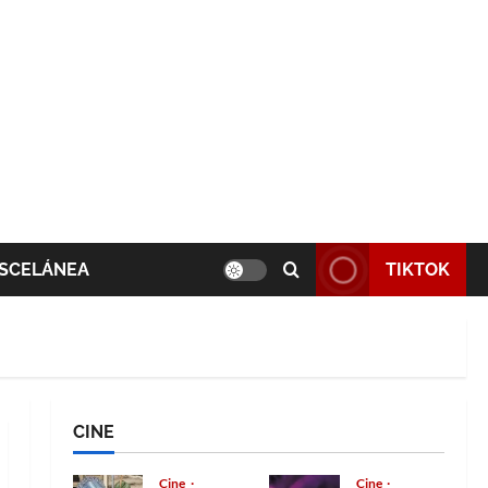
SCELÁNEA
TIKTOK
CINE
Cine
Cine