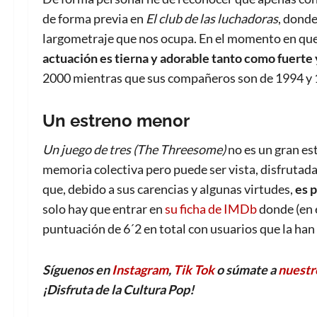
de forma previa en
El club de las luchadoras
, donde
largometraje que nos ocupa. En el momento en que l
actuación es tierna y adorable tanto como fuerte 
2000 mientras que sus compañeros son de 1994 y 19
Un estreno menor
Un juego de tres (The Threesome)
no es un gran es
memoria colectiva pero puede ser vista, disfrutada
que, debido a sus carencias y algunas virtudes,
es 
solo hay que entrar en
su ficha de IMDb
donde (en 
puntuación de 6´2 en total con usuarios que la han
Síguenos en
Instagram
,
Tik Tok
o súmate a
nuestr
¡Disfruta de la Cultura Pop!