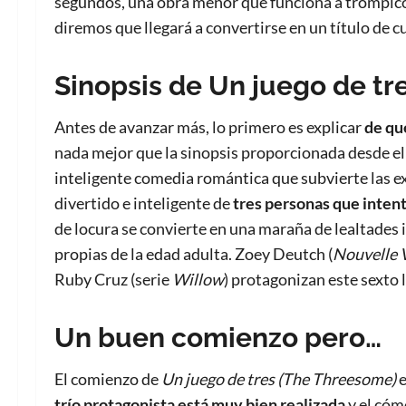
segundos, una obra menor que funciona a trompic
diremos que llegará a convertirse en un título de cu
Sinopsis de Un juego de t
Antes de avanzar más, lo primero es explicar
de qu
nada mejor que la sinopsis proporcionada desde e
inteligente comedia romántica que subvierte las ex
divertido e inteligente de
tres personas que intent
de locura se convierte en una maraña de lealtades 
propias de la edad adulta. Zoey Deutch (
Nouvelle 
Ruby Cruz (serie
Willow
) protagonizan este sexto
Un buen comienzo pero…
El comienzo de
Un juego de tres (The Threesome)
e
trío protagonista está muy bien realizada
y el cóm