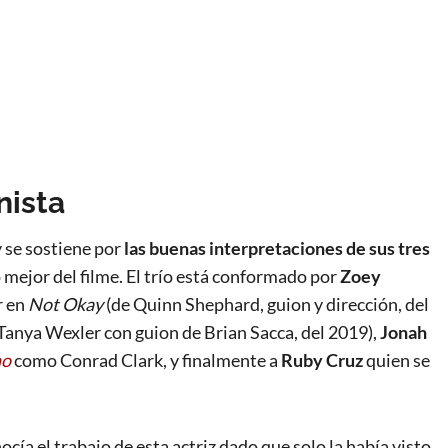
nista
y se sostiene por
las buenas interpretaciones de sus
tres
 mejor del filme. El trío está conformado por
Zoey
r en
Not Okay
(de Quinn Shephard, guion y dirección, del
Tanya Wexler con guion de Brian Sacca, del 2019),
Jonah
ho
como Conrad Clark, y finalmente a
Ruby Cruz
quien se
ía el trabajo de esta actriz dado que solo la había visto