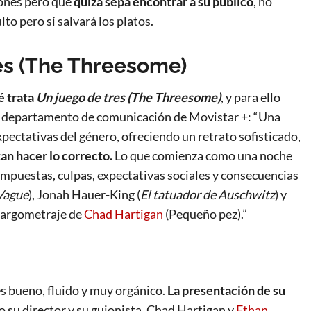
ones pero que
quizá sepa encontrar a su público
, no
lto pero sí salvará los platos.
res (The Threesome)
é trata
Un juego de tres (The Threesome)
, y para ello
l departamento de comunicación de Movistar +: “Una
pectativas del género, ofreciendo un retrato sofisticado,
an hacer lo correcto.
Lo que comienza como una noche
impuestas, culpas, expectativas sociales y consecuencias
Vague
), Jonah Hauer-King (
El tatuador de Auschwitz
) y
 largometraje de
Chad Hartigan
(Pequeño pez).”
s bueno, fluido y muy orgánico.
La presentación de su
o su director y su guionista, Chad Hartigan y
Ethan