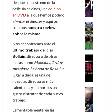
C
T
u
e
después del estreno de la
s
a
de
h
h
a
r
p
r
película en cines, una
edición
agosto
r
e
n
t
e
e
de
en DVD
a la que hemos podido
i
P
d
i
r
s
2026
«hincar el diente»
y aquí os
s
h
o
c
Cómic
a
u
traemos
nuestra review
0
t
a
Reseña
l
a
d
n
sobre la misma
.
L
o
n
a
l
o
a
a
p
t
n
,
c
Nos encontramos ante el
t
h
o
o
f
o
30
último trabajo de
Icíar
r
e
m
s
ó
m
de
a
Bollain
, directora de otras
r
,
t
Cine
r
julio
p
g
Cómic
N
9
a
cintas como
Maixabel
,
Te doy
m
de
l
Crítica
e
o
0
l
2026
u
mis ojos
o
La boda de Rosa
. Sin
e
S
d
l
a
g
l
j
lugar a duda, es una de
0
p
i
a
ñ
i
a
a
nuestras directoras más
i
a
n
o
a
r
a
talentosas y siempre es un
d
d
Cómic
,
s
d
e
v
e
gusto disfrutar de cada nuevo
Reseña
e
u
d
e
p
e
r
E
trabajo.
l
n
e
j
e
n
-
l
D
a
l
a
t
t
M
Lamentablemente, en las
V
o
e
h
d