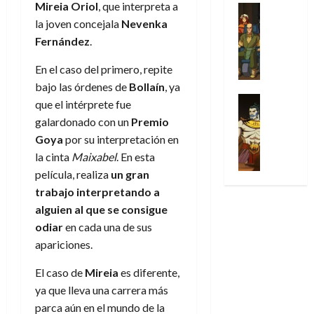
Mireia Oriol
, que interpreta a
u
a
w
t
u
Análisis
D
n
l
s
Cómic
:
la joven concejala
Nevenka
a
n
o
d
Series
t
s
p
l
h
Fernández
.
c
e
X
u
o
r
g
o
t
M
-
r
:
En el caso del primero, repite
i
i
m
o
a
M
a
e
m
a
e
bajo las órdenes de
Bollaín
, ya
r
r
e
p
l
e
Series
d
n
que el intérprete fue
E
v
n
Análisis
o
o
r
e
a
x
galardonado con un
Premio
e
’
Cómic
p
p
a
j
j
t
l
Goya
por su interpretación en
X
9
c
t
s
a
e
r
-
la cinta
Maixabel
. En esta
7
o
i
i
d
a
a
30
M
(
película, realiza
un gran
n
m
m
e
u
ñ
de
e
2
q
trabajo interpretando a
i
p
e
n
o
julio
n
×
u
s
r
alguien al que se consigue
m
a
de
’
4
i
m
e
o
l
odiar
en cada una de sus
2026
29
9
)
s
o
s
c
e
apariciones.
de
7
:
0
t
y
i
i
y
julio
(
A
ó
l
o
o
e
El caso de
Mireia
es diferente,
de
2
p
l
a
n
n
n
2026
ya que lleva una carrera más
×
o
a
a
e
a
d
parca aún en el mundo de la
3
0
c