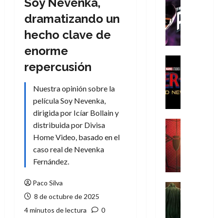
Soy Nevenka,
Cómic
T
dramatizando un
h
hecho clave de
e
P
enorme
h
Cine
repercusión
a
Cómic
Crítica
n
Nuestra opinión sobre la
S
t
p
película Soy Nevenka,
o
i
m
dirigida por Icíar Bollain y
d
,
Cine
distribuida por Divisa
e
Crítica
9
Home Video, basado en el
r
S
0
caso real de Nevenka
-
p
a
Fernández.
M
i
ñ
a
d
o
Paco Silva
n
e
Cine
s
:
r
Cómic
8 de octubre de 2025
d
Misceláne
B
-
e
4 minutos de lectura
0
V
r
M