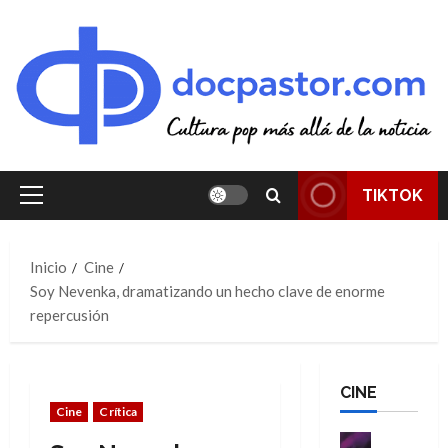
Saltar
al
contenido
TIKTOK
Menú
principal
Inicio
Cine
Soy Nevenka, dramatizando un hecho clave de enorme
repercusión
CINE
Cine
Crítica
Cine