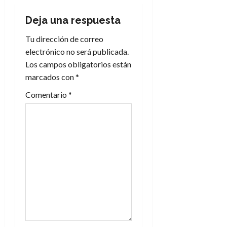
c
i
Deja una respuesta
Tu dirección de correo
ó
electrónico no será publicada.
n
Los campos obligatorios están
marcados con
*
d
Comentario
*
e
e
n
t
r
a