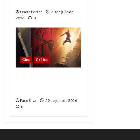
esperado
Oscar Ferrer
30 de julio de
2026
0
Cine
Crítica
Spider-Man: Brand New
Day, madurar es una
compleja aventura
Paco Silva
29 de julio de 2026
0