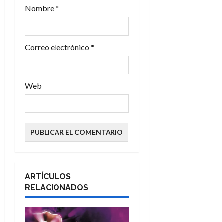
d
Nombre
*
a
s
Correo electrónico
*
Web
ARTÍCULOS
RELACIONADOS