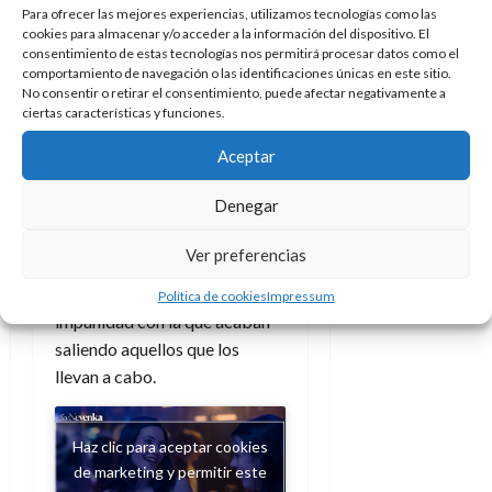
en el comportamiento en el
Para ofrecer las mejores experiencias, utilizamos tecnologías como las
personaje de
Urko Olazabal
.
cookies para almacenar y/o acceder a la información del dispositivo. El
consentimiento de estas tecnologías nos permitirá procesar datos como el
Un tabú que merecía dejarse
comportamiento de navegación o las identificaciones únicas en este sitio.
atrás ya que era cuestionado
No consentir o retirar el consentimiento, puede afectar negativamente a
incluso por la familia propia.
ciertas características y funciones.
Aceptar
Lamentablemente, hoy en
día, se han dado
Denegar
demasiados pasos para
atrás
no ya en volver a
Ver preferencias
normalizar semejantes
comportamientos, si no en la
Política de cookies
Impressum
impunidad con la que acaban
saliendo aquellos que los
llevan a cabo.
Haz clic para aceptar cookies
de marketing y permitir este