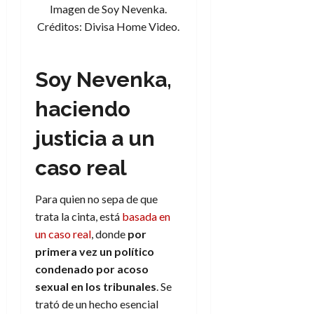
d
e
Imagen de Soy Nevenka.
l
0
e
t
Créditos: Divisa Home Video.
t
A
o
u
p
r
r
o
n
a
Soy Nevenka,
c
o
a
haciendo
9
l
8
de
i
justicia a un
de
julio
p
julio
de
s
de
caso real
2026
2026
i
0
s
0
Para quien no sepa de que
trata la cinta, está
basada en
7
un caso real
, donde
por
de
primera vez un político
julio
de
condenado por acoso
2026
sexual en los tribunales
. Se
trató de un hecho esencial
0