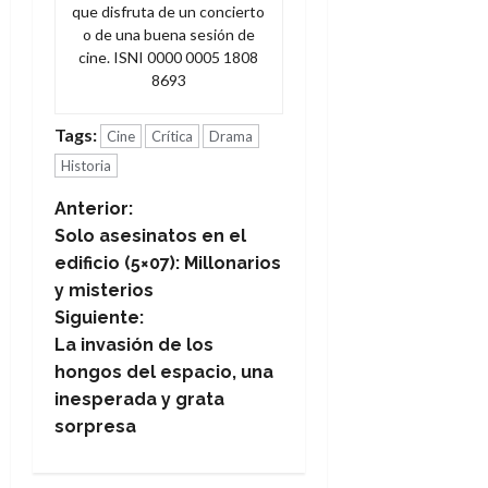
que disfruta de un concierto
o de una buena sesión de
cine. ISNI 0000 0005 1808
8693
Tags:
Cine
Crítica
Drama
Historia
N
Anterior:
Solo asesinatos en el
a
edificio (5×07): Millonarios
y misterios
v
Siguiente:
e
La invasión de los
hongos del espacio, una
g
inesperada y grata
sorpresa
a