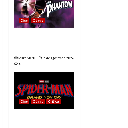
Cine
Cómic
The Phantom, 90 años
del héroe que nunca
muere
Marc Martí
5 de agosto de 2026
0
Cine
Cómic
Crítica
Spider-Man: Brand New
Day, mejor de lo