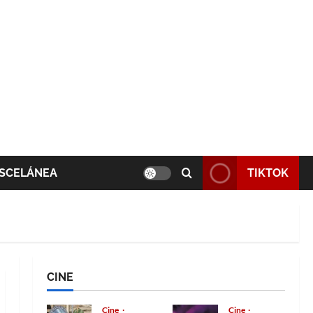
SCELÁNEA
TIKTOK
CINE
Cine
Cine