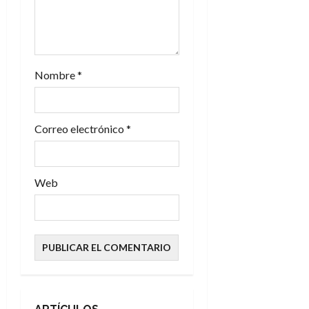
r
a
d
Nombre
*
a
s
Correo electrónico
*
Web