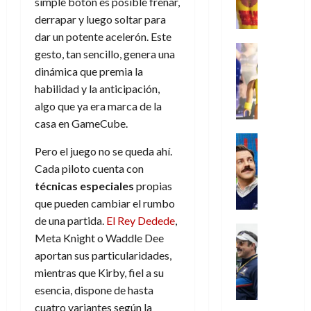
,
simple botón es posible frenar,
,
y
e
i
de
e
l
u
e
m
a
derrapar y luego soltar para
2026
j
o
r
l
l
e
s
o
dar un potente acelerón. Este
s
e
23
0
k
e
j
o
Juguetes
r
(
gesto, tan sencillo, genera una
de
H
x
Análisis
o
c
v
p
julio
dinámica que premia la
5
o
Series
p
r
u
i
a
de
de
habilidad y la anticipación,
P
g
e
d
l
l
2026
r
agosto
l
algo que ya era marca de la
a
r
e
t
l
t
de
a
0
n
casa en GameCube.
i
l
a
2026
a
e
y
e
m
o
Series
s
n
1
0
m
Pero el juego no se queda ahí.
n
Cine
e
e
d
o
)
o
Misceláne
P
Cada piloto cuenta con
n
s
e
d
C
b
l
t
p
técnicas especiales
propias
l
e
7
u
i
a
o
e
a
que pueden cambiar el rumbo
M
de
a
l
y
q
r
c
a
de una partida.
El Rey Dedede
,
agosto
n
y
m
Crítica
u
a
i
de
r
Meta Knight o Waddle Dee
d
W
Series
o
e
d
e
2026
v
aportan sus particularidades,
o
T
W
b
a
o
n
e
l
0
e
mientras que Kirby, fiel a su
E
i
n
c
l
a
d
R
l
esencia, dispone de hasta
t
i
30
c
L
a
:
i
cuatro variantes según la
a
de