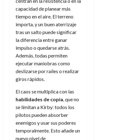
f
m
centran en la resistencia o en la
s
a
2026
29
)
a
i
a
d
d
capacidad de planear más
de
:
0
l
n
b
e
e
tiempo en el aire. El terreno
julio
e
i
a
i
l
l
de
importa, y un buen aterrizaje
l
p
l
l
a
2026
a
tras un salto puede significar
o
s
d
i
l
W
0
r
la diferencia entre ganar
i
e
d
í
W
i
s
impulso o quedarse atrás.
l
a
n
E
g
y
M
Además, todas permiten
d
e
e
s
u
c
a
ejecutar maniobras como
6
n
u
n
o
deslizarse por raíles o realizar
de
y
p
d
m
agosto
3
giros rápidos.
e
u
i
o
de
de
l
n
a
2026
c
agosto
El caos se multiplica con las
d
t
l
de
o
habilidades de copia
, que no
0
e
o
2026
n
se limitan a Kirby: todos los
s
d
t
20
0
pilotos pueden absorber
t
e
r
de
i
enemigos y usar sus poderes
n
julio
a
n
o
temporalmente. Esto añade un
de
c
o
r
2026
u
nuevo nivel de