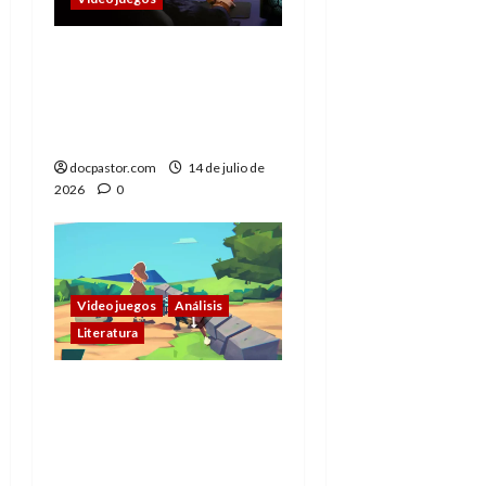
Cuando jugar también
significa mirar: los
videojuegos como
series interactivas
docpastor.com
14 de julio de
2026
0
Videojuegos
Análisis
Literatura
Crushed In Time:
metalenguaje y un
Sherlock Holmes
cartoon