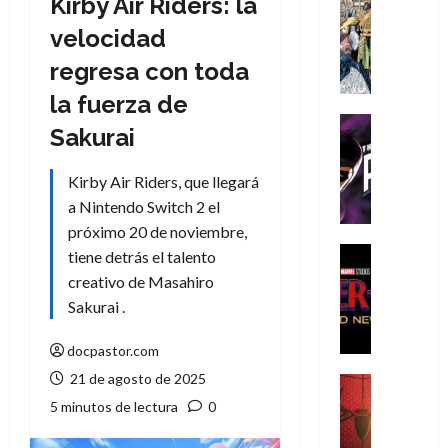
Kirby Air Riders: la
Cómic
Literatura
velocidad
A
regresa con toda
m
í
la fuerza de
m
Cine
Sakurai
e
Cómic
g
T
Kirby Air Riders, que llegará
u
h
s
a Nintendo Switch 2 el
e
t
P
próximo 20 de noviembre,
a
h
Cine
tiene detrás el talento
L
a
Cómic
creativo de Masahiro
Crítica
a
n
Sakurai .
S
L
t
p
i
o
docpastor.com
i
g
m
d
21 de agosto de 2025
a
,
Cine
e
Crítica
d
9
5 minutos de lectura
0
r
S
e
0
-
p
l