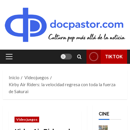
Saltar
al
contenido
TIKTOK
Menú
principal
Inicio
Videojuegos
Kirby Air Riders: la velocidad regresa con toda la fuerza
de Sakurai
CINE
Videojuegos
Cine