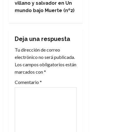
g
villano y salvador en Un
mundo bajo Muerte (nº2)
a
c
i
Deja una respuesta
Tu dirección de correo
ó
electrónico no será publicada.
n
Los campos obligatorios están
marcados con
*
d
Comentario
*
e
e
n
t