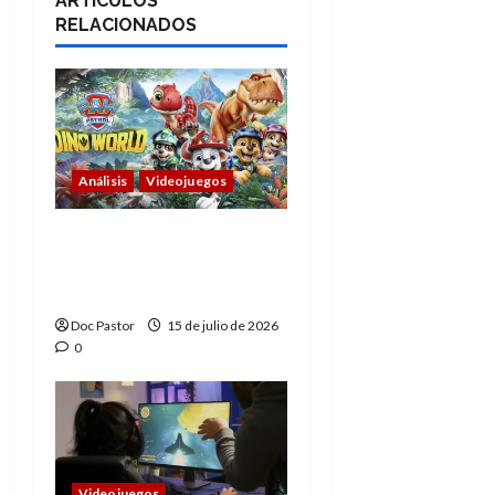
ARTÍCULOS
RELACIONADOS
Análisis
Videojuegos
PAW Patrol: Mundo
Dino convierte jugar
en pura aventura
Doc Pastor
15 de julio de 2026
0
Videojuegos