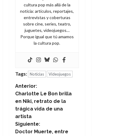
cultura pop más allá de la
noticia: artículos, reportajes,
entrevistas y coberturas
sobre cine, series, teatro,
juguetes, videojuegos…
Porque igual que tú amamos
la cultura pop.
Tags:
Noticias
Videojuegos
N
Anterior:
Charlotte Le Bon brilla
a
en Niki, retrato de la
trágica vida de una
v
artista
e
Siguiente:
Doctor Muerte, entre