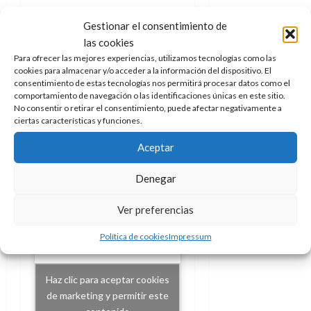
Para quienes prefieran
Gestionar el consentimiento de
aprender con calma está la
las cookies
Escuela de Pilotos
, un
Para ofrecer las mejores experiencias, utilizamos tecnologías como las
espacio donde familiarizarse
cookies para almacenar y/o acceder a la información del dispositivo. El
con las técnicas básicas y pulir
consentimiento de estas tecnologías nos permitirá procesar datos como el
comportamiento de navegación o las identificaciones únicas en este sitio.
maniobras avanzadas. Una
No consentir o retirar el consentimiento, puede afectar negativamente a
manera perfecta de entrar en
ciertas características y funciones.
calor antes de lanzarse al caos
Aceptar
multijugador.
Denegar
Ver preferencias
Política de cookies
Impressum
Haz clic para aceptar cookies
de marketing y permitir este