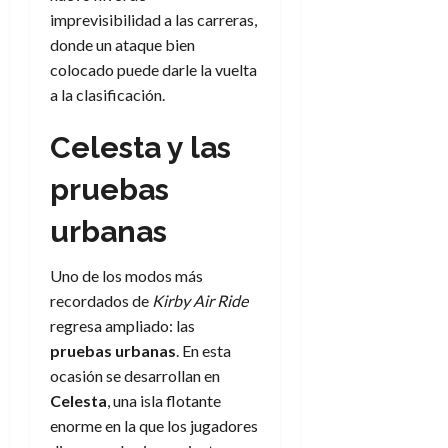
d
e
l
imprevisibilidad a las carreras,
0
e
t
t
donde un ataque bien
A
o
u
colocado puede darle la vuelta
p
r
r
a la clasificación.
o
n
a
c
o
Celesta y las
a
9
l
8
de
pruebas
i
de
julio
p
julio
de
urbanas
s
de
2026
2026
i
0
s
Uno de los modos más
0
recordados de
Kirby Air Ride
7
regresa ampliado: las
de
pruebas urbanas
. En esta
julio
ocasión se desarrollan en
de
Celesta
, una isla flotante
2026
enorme en la que los jugadores
0