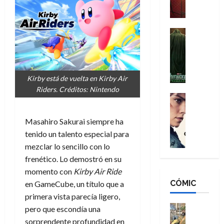
a
M
i
o
ñ
a
d
s
o
n
e
H
Cine
s
:
r
Cómic
o
d
Misceláne
B
-
m
e
V
r
M
b
l
e
a
a
r
h
Kirby está de vuelta en Kirby Air
n
n
n
e
é
Riders. Créditos: Nintendo
g
d
:
Cine
s
r
a
Crítica
N
B
E
o
d
C
e
r
x
e
Masahiro Sakurai siempre ha
o
l
w
a
t
q
tenido un talento especial para
r
e
D
n
r
u
mezclar lo sencillo con lo
e
a
a
d
a
e
frenético. Lo demostró en su
s
n
y
N
o
n
momento con
Kirby Air Ride
:
e
,
e
r
u
D
CÓMIC
r
en GameCube, un título que a
m
w
d
n
o
:
e
D
primera vista parecía ligero,
i
c
o
R
j
a
Cine
n
pero que escondía una
a
m
e
Cómic
o
y
a
m
sorprendente profundidad en