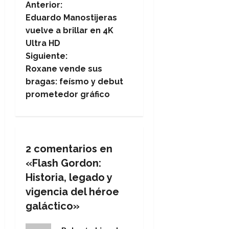
N
Anterior:
Eduardo Manostijeras
a
vuelve a brillar en 4K
Ultra HD
v
Siguiente:
e
Roxane vende sus
bragas: feísmo y debut
g
prometedor gráfico
a
c
2 comentarios en
i
«
Flash Gordon:
ó
Historia, legado y
vigencia del héroe
n
galáctico
»
d