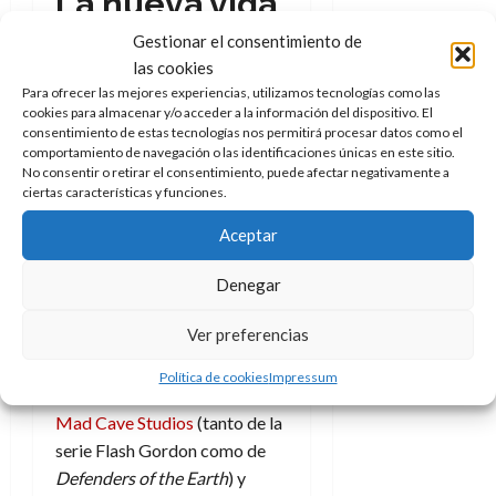
La nueva vida
Gestionar el consentimiento de
de Flash
las cookies
Gordon
Para ofrecer las mejores experiencias, utilizamos tecnologías como las
cookies para almacenar y/o acceder a la información del dispositivo. El
consentimiento de estas tecnologías nos permitirá procesar datos como el
Este tomo, este
Flash Gordon:
comportamiento de navegación o las identificaciones únicas en este sitio.
Historia de un héroe galáctico
,
No consentir o retirar el consentimiento, puede afectar negativamente a
ciertas características y funciones.
llega en un muy buen momento
y es que
el aventurero está
Aceptar
viviendo nuevas historias
pensadas para el público
Denegar
actual y para los gustos
Ver preferencias
presentes. En un reciente viaje
a Londres pude hacerme con
Política de cookies
Impressum
dos de estas propuestas de
Mad Cave Studios
(tanto de la
serie Flash Gordon como de
Defenders of the Earth
) y