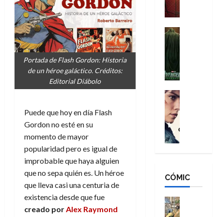
a
M
i
o
ñ
a
d
s
o
n
e
H
Cine
s
:
r
Cómic
o
d
Misceláne
B
-
m
e
V
Portada de Flash Gordon: Historia
r
M
b
l
e
de un héroe galáctico. Créditos:
a
a
r
h
n
Editorial Diábolo
n
n
e
é
g
d
:
Cine
s
r
a
Crítica
N
B
E
o
Puede que hoy en día Flash
d
C
e
r
x
e
o
l
Gordon no esté en su
w
a
t
q
r
e
D
momento de mayor
n
r
u
e
a
a
d
popularidad pero es igual de
a
e
s
n
y
N
o
n
improbable que haya alguien
:
e
,
e
r
u
que no sepa quién es. Un héroe
D
CÓMIC
r
m
w
d
n
que lleva casi una centuria de
o
:
e
D
i
c
existencia desde que fue
o
R
j
a
Cine
n
a
m
creado por
Alex Raymond
e
Cómic
o
y
a
m