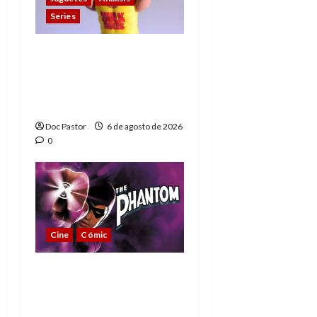
Series
Hulk Hogan en
Playmobil: un
homenaje a una
leyenda de la WWE
Doc Pastor
6 de agosto de 2026
0
Cine
Cómic
The Phantom, 90 años
del héroe que nunca
muere