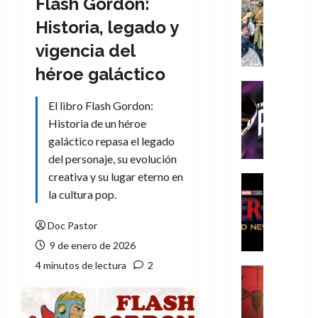
Flash Gordon:
Cómic
Literatura
Historia, legado y
A
vigencia del
m
í
héroe galáctico
m
Cine
e
Cómic
El libro Flash Gordon:
g
T
Historia de un héroe
u
h
galáctico repasa el legado
s
e
del personaje, su evolución
t
P
creativa y su lugar eterno en
a
h
Cine
L
a
Cómic
la cultura pop.
Crítica
a
n
S
L
t
Doc Pastor
p
i
o
9 de enero de 2026
i
g
m
4 minutos de lectura
2
d
a
,
Cine
e
Crítica
d
9
r
S
e
0
-
p
l