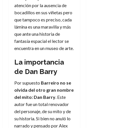
f
m
s
a
2026
29
)
atención por la ausencia de
a
i
a
d
d
de
:
0
l
bocadillos en sus viñetas pero
n
b
e
e
julio
e
i
a
i
que tampoco es preciso, cada
l
l
de
l
p
l
l
a
2026
a
lámina es una maravilla y más
o
s
d
i
l
W
que ante una historia de
0
r
i
e
d
í
W
fantasía espacial el lector se
i
s
l
a
n
E
encuentra en un museo de arte.
g
y
M
d
e
e
s
u
c
a
6
La importancia
n
u
n
o
de
y
p
d
m
de Dan Barry
agosto
3
e
u
i
o
de
de
l
n
a
2026
c
Por supuesto
Barreiro no se
agosto
d
t
l
de
o
olvida del otro gran nombre
0
e
o
2026
n
del mito: Dan Barry
. Este
s
d
t
20
0
autor fue un total renovador
t
e
r
de
del personaje, de su mito y de
i
n
julio
a
n
su historia. Si bien no anuló lo
o
de
c
o
r
2026
narrado y pensado por Alex
u