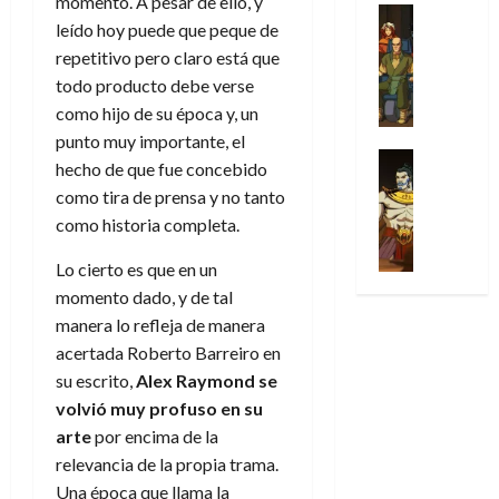
momento. A pesar de ello, y
31
u
a
w
u
Análisis
c
julio
f
de
leído hoy puede que peque de
l
s
Cómic
:
n
de
i
i
julio
Series
repetitivo pero claro está que
t
s
p
h
2026
p
c
de
X
u
o
todo producto debe verse
r
o
ó
c
2026
0
-
r
:
i
m
como hijo de su época y, un
a
i
M
0
a
e
m
e
l
punto muy importante, el
ó
e
p
l
e
Series
n
D
n
hecho de que fue concebido
n
Análisis
o
o
r
a
o
d
como tira de prensa y no tanto
’
Cómic
p
p
a
j
c
e
X
como historia completa.
9
c
t
s
e
t
M
-
7
o
i
i
a
o
a
Lo cierto es que en un
M
(
n
m
m
u
r
r
momento dado, y de tal
e
2
q
i
p
n
E
v
n
×
manera lo refleja de manera
u
s
r
a
x
e
’
4
acertada Roberto Barreiro en
i
m
e
l
t
l
9
)
s
o
s
su escrito,
Alex Raymond se
e
r
7
:
t
y
i
y
volvió muy profuso en su
a
30
(
A
ó
l
o
e
ñ
arte
por encima de la
de
2
p
l
a
n
n
o
julio
relevancia de la propia trama.
×
o
a
a
e
d
de
Una época que llama la
3
c