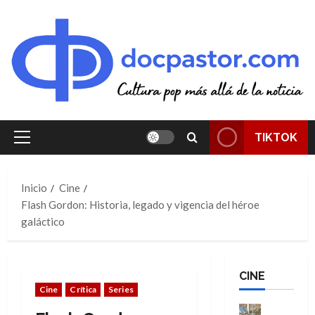
Saltar
al
contenido
TIKTOK
Menú
principal
Inicio
Cine
Flash Gordon: Historia, legado y vigencia del héroe
galáctico
CINE
Cine
Crítica
Series
Cine