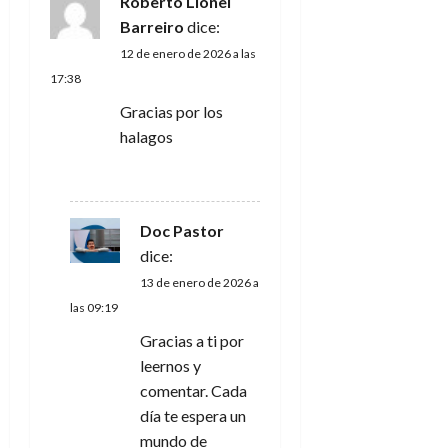
Roberto Lionel
e
Barreiro
dice:
12 de enero de 2026 a las
e
17:38
n
Gracias por los
halagos
t
RESPONDER
r
Doc Pastor
a
dice:
d
13 de enero de 2026 a
las 09:19
a
Gracias a ti por
s
leernos y
comentar. Cada
día te espera un
mundo de