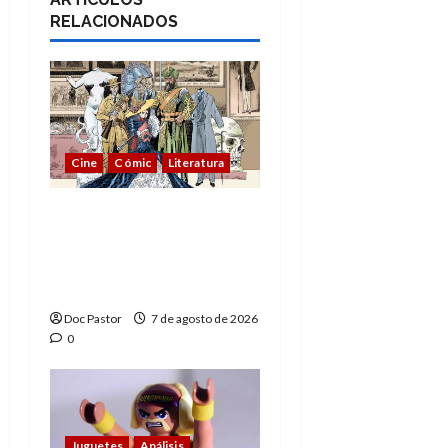
RELACIONADOS
Cine
Cómic
Literatura
A mí me gusta La Liga
de los Hombres
Extraordinarios (parte
1)
Doc Pastor
7 de agosto de 2026
0
Juguetes
Análisis