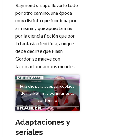
d
e
l
Raymond sí supo llevarlo todo
0
e
t
t
por otro camino, una época
A
o
u
muy distinta que funciona por
p
r
r
sí misma y que apuesta más
o
n
a
por la ciencia ficción que por
c
o
a
la fantasía científica, aunque
9
l
debe decirse que Flash
8
de
i
de
Gordon se mueve con
julio
p
julio
de
facilidad por ambos mundos.
s
de
2026
2026
i
0
s
Haz clic para aceptar cookies
0
de marketing y permitir este
7
contenido
de
julio
de
Adaptaciones y
2026
seriales
0