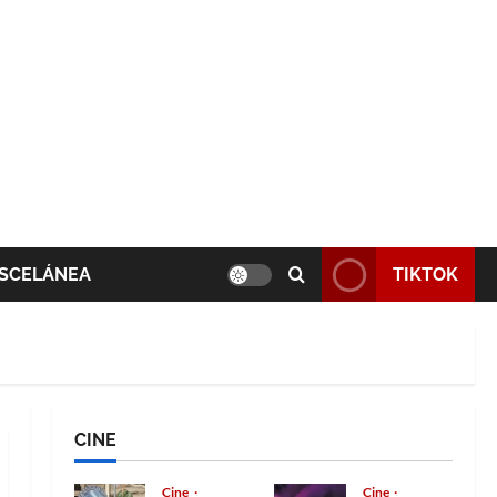
SCELÁNEA
TIKTOK
CINE
Cine
Cine