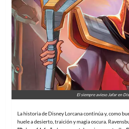
El siempre avieso Jafar en D
La historia de Disney Lorcana continúa y, como bue
huele a desierto, traición y magia oscura. Ravensbu