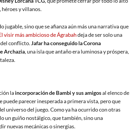
isney Lorcana TCG
, que promete cerrar por todo lo alto
 héroes y villanos.
o jugable, sino que se afianza aún más una narrativa que
El visir más ambicioso de Ágrabah
deja de ser solo una
del conflicto.
Jafar ha conseguido la Corona
de Archazia
, una isla que antaño era luminosa y próspera,
taleza.
ción la
incorporación de Bambi y sus amigos
al elenco de
e puede parecer inesperada a primera vista, pero que
el universo del juego. Como ya ha ocurrido con otras
solo un guiño nostálgico, que también, sino una
dir nuevas mecánicas o sinergias.