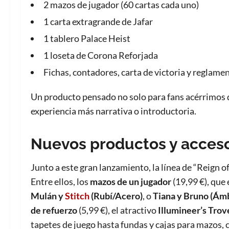
2 mazos de jugador (60 cartas cada uno)
1 carta extragrande de Jafar
1 tablero Palace Heist
1 loseta de Corona Reforjada
Fichas, contadores, carta de victoria y reglame
Un producto pensado no solo para fans acérrimos 
experiencia más narrativa o introductoria.
Nuevos productos y acceso
Junto a este gran lanzamiento, la línea de “Reign o
Entre ellos, los
mazos de un jugador
(19,99 €), que
Mulán y
Stitch
(Rubí/Acero)
, o
Tiana y Bruno (Ám
de refuerzo
(5,99 €), el atractivo
Illumineer’s Trov
tapetes de juego hasta fundas y cajas para mazos,