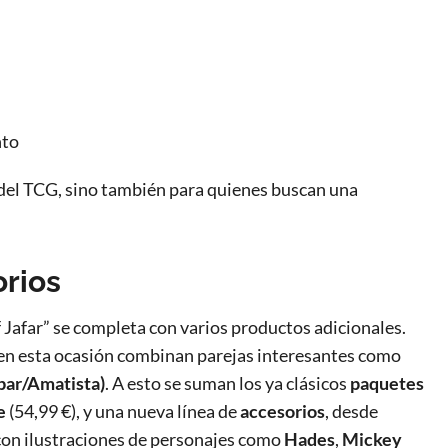
nto
del TCG, sino también para quienes buscan una
rios
f Jafar” se completa con varios productos adicionales.
 en esta ocasión combinan parejas interesantes como
bar/Amatista)
. A esto se suman los ya clásicos
paquetes
e
(54,99 €), y una nueva línea de
accesorios
, desde
 con ilustraciones de personajes como
Hades
,
Mickey