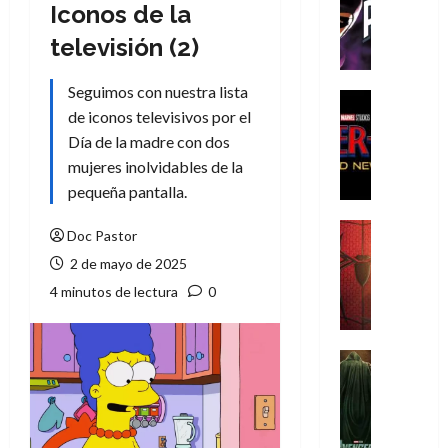
T
Iconos de la
h
televisión (2)
e
P
Seguimos con nuestra lista
h
Cine
de iconos televisivos por el
a
Cómic
Crítica
n
Día de la madre con dos
S
t
mujeres inolvidables de la
p
o
pequeña pantalla.
i
m
d
,
Cine
Doc Pastor
e
Crítica
9
2 de mayo de 2025
r
S
0
-
p
4 minutos de lectura
0
a
M
i
ñ
a
d
o
n
e
Cine
s
:
r
Cómic
d
Misceláne
B
-
e
V
r
M
l
e
a
a