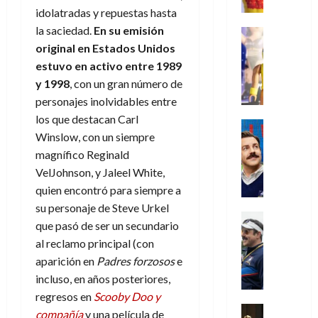
r
e
t
l
de
julio
idolatradas y repuestas hasta
o
l
0
i
l
a
2026
a
de
o
k
la saciedad.
En su emisión
m
o
Juguetes
s
2026
n
0
m
H
Análisis
original en Estados Unidos
e
e
d
o
0
s
o
Series
n
s
e
estuvo en activo entre 1989
d
P
d
g
t
p
l
y 1998
, con un gran número de
e
l
a
a
o
e
a
M
personajes inolvidables entre
a
y
n
q
r
c
a
los que destacan Carl
y
o
e
Series
u
a
i
r
Winslow, con un siempre
m
c
n
Cine
e
d
e
v
o
Misceláne
u
P
magnífico Reginald
a
o
n
e
C
b
a
l
VelJohnson, y Jaleel White,
n
c
l
u
i
n
a
t
quien encontró para siempre a
i
30
a
l
d
y
i
a
de
su personaje de Steve Urkel
31
n
y
o
m
Crítica
c
julio
f
que pasó de ser un secundario
de
d
W
Series
l
o
de
i
i
julio
al reclamo principal (con
o
T
W
a
b
2026
p
c
de
l
aparición en
Padres forzosos
e
e
E
n
i
ó
c
2026
0
a
d
R
incluso, en años posteriores,
o
l
a
i
c
L
0
a
s
:
regresos en
Scooby Doo y
l
ó
u
a
w
t
u
Análisis
D
compañía
y una película de
n