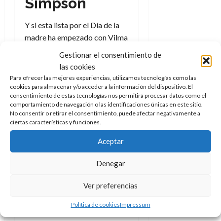
Simpson
e
t
t
A
o
u
Y si esta lista por el Día de la
p
r
r
o
n
madre ha empezado con Vilma
a
c
o
Picapiedra solo podía
Gestionar el consentimiento de
a
terminar con su más que digna
9
las cookies
l
8
de
heredera, con Marge Bouvier
Para ofrecer las mejores experiencias, utilizamos tecnologías como las
i
de
julio
o Marge Simpson.
Matriarca
cookies para almacenar y/o acceder a la información del dispositivo. El
p
julio
de
consentimiento de estas tecnologías nos permitirá procesar datos como el
de la familia que en más de
s
de
2026
comportamiento de navegación o las identificaciones únicas en este sitio.
una ocasión es su salvadora
,
2026
i
No consentir o retirar el consentimiento, puede afectar negativamente a
0
ciertas características y funciones.
s
quizá menos alocada que su
0
marido pero en muchos
Aceptar
7
episodios se deja claro que
de
están hechos el uno para el
Denegar
julio
otro. Fuerte, inteligente,
de
emprendedora y una mujer de
Ver preferencias
2026
armas tomar en el mejor
0
Política de cookies
Impressum
sentido del término.