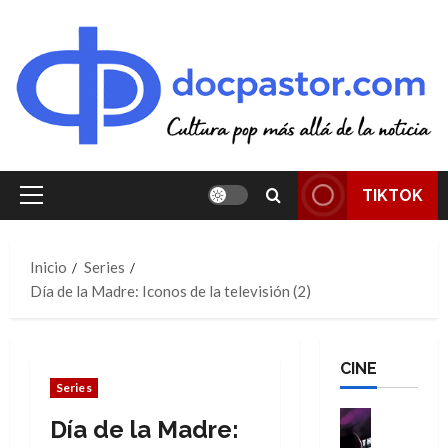
Saltar
al
contenido
TIKTOK
Menú
principal
Inicio
Series
Día de la Madre: Iconos de la televisión (2)
CINE
Series
Cine
Día de la Madre:
Cómic