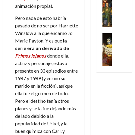
l
s
Cómic
:
a
n
o
d
animación propia).
Series
t
s
p
l
h
c
e
X
u
o
r
g
o
Pero nada de esto habría
t
M
-
r
:
i
i
m
o
a
pasado de no ser por Harriette
M
a
e
m
a
e
r
r
Winslow a la que encarnó Jo
e
p
l
e
Series
d
n
E
v
Marie Payton. Y es que
la
n
Análisis
o
o
r
e
a
x
e
’
Cómic
serie era un derivado de
p
p
a
j
j
t
l
X
9
c
t
Primos lejanos
donde ella,
s
a
e
r
-
7
o
i
i
d
a
actriz y personaje, estuvo
a
30
M
(
n
m
m
e
u
presente en 33 episodios entre
ñ
de
e
2
q
i
p
e
n
o
1987 y 1989 (y en uno su
julio
n
×
u
s
r
m
a
de
marido en la ficción), así que
’
4
i
m
e
o
l
2026
29
9
ella fue el germen de todo.
)
s
o
s
c
e
de
7
:
0
Pero el destino tenía otros
t
y
i
i
y
julio
(
A
ó
planes y se la fue dejando más
l
o
o
e
de
2
p
l
a
n
de lado debido a la
n
n
2026
×
o
a
a
e
a
d
popularidad de Urkel, y la
3
0
c
f
m
s
r
a
buen química con Carl, y
)
a
i