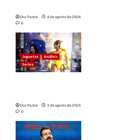
homenaje a una
leyenda de la WWE
Doc Pastor
6 de agosto de 2026
0
Juguetes
Análisis
Series
Playmobil y WWE Raw:
primeras impresiones
de la línea
Doc Pastor
3 de agosto de 2026
0