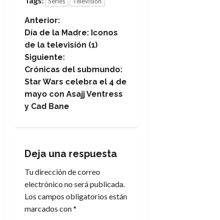
Tags:
Series
Televisión
N
Anterior:
Día de la Madre: Iconos
a
de la televisión (1)
Siguiente:
v
Crónicas del submundo:
e
Star Wars celebra el 4 de
mayo con Asajj Ventress
g
y Cad Bane
a
c
Deja una respuesta
i
Tu dirección de correo
electrónico no será publicada.
ó
Los campos obligatorios están
n
marcados con
*