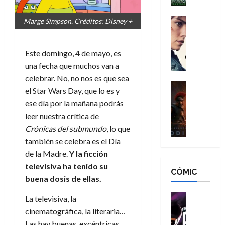
h
n
n
n
é
g
d
:
Cine
Marge Simpson. Créditos: Disney +
r
a
Crítica
N
B
o
d
C
e
r
e
o
l
w
Este domingo, 4 de mayo, es
a
q
r
e
D
n
una fecha que muchos van a
u
e
a
a
d
e
celebrar. No, no nos es que sea
s
n
y
Cine
N
n
el Star Wars Day, que lo es y
:
e
Crítica
,
e
u
ese día por la mañana podrás
L
D
r
m
w
n
leer nuestra crítica de
a
o
:
e
D
c
O
o
Crónicas del submundo
, lo que
R
j
a
a
d
m
e
también se celebra es el Día
o
y
m
i
s
s
r
,
de la Madre.
Y la ficción
u
s
d
c
d
m
e
televisiva ha tenido su
CÓMIC
e
a
a
e
a
r
buena dosis de ellas.
a
y
t
l
d
e
d
o
e
o
Cine
u
La televisiva, la
e
c
v
Cómic
e
r
cinematográfica, la literaria…
5
C
T
u
e
s
a
de
Las hay buenas, excéntricas,