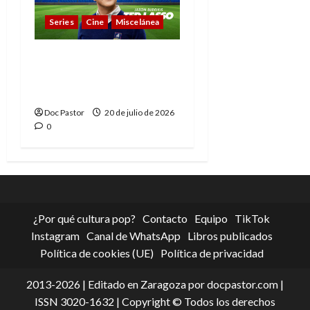
Series
Cine
Miscelánea
Cuando la cultura pop
conquistó la final del
Mundial
Doc Pastor
20 de julio de 2026
0
¿Por qué cultura pop?
Contacto
Equipo
TikTok
Instagram
Canal de WhatsApp
Libros publicados
Política de cookies (UE)
Política de privacidad
2013-2026 | Editado en Zaragoza por docpastor.com |
ISSN 3020-1632 | Copyright © Todos los derechos