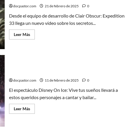
Viaje
al
docpastor.com
21 de febrero de 2025
0
centro
de
Desde el equipo de desarrollo de Clair Obscur: Expedition
la
Tierra
33 llega un nuevo vídeo sobre los secretos...
Leer
Leer Más
más
acerca
de
La
creación
de
la
banda
sonora
Disney On Ice: Vive tus sueños llega a España
de
Clair
docpastor.com
11 de febrero de 2025
0
Obscur:
Expedition
El espectáculo Disney On Ice: Vive tus sueños llevará a
33
estos queridos personajes a cantar y bailar...
Leer
Leer Más
más
acerca
de
Disney
On