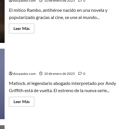
un
docpastor.com
10 de enero de 2025
0
descanso
El mítico Rambo, antihéroe nacido en una novela y
popularizado gracias al cine, se une al mundo...
Leer
Leer Más
más
acerca
de
Conquista
el
campo
de
batalla
con
Matlock está de vuelta y lo hace con Kathy Bates
Rambo
en
docpastor.com
10 de enero de 2025
0
World
of
Matlock, el legendario abogado interpretado por Andy
Tanks
Griffith está de vuelta. El estreno de la nueva serie...
Leer
Leer Más
más
acerca
de
Matlock
está
de