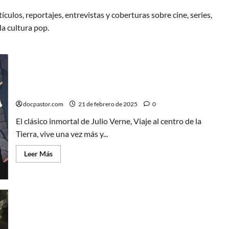
ículos, reportajes, entrevistas y coberturas sobre cine, series,
la cultura pop.
Este 2025 llega una nueva versión de Viaje al centro
de la Tierra
docpastor.com
21 de febrero de 2025
0
El clásico inmortal de Julio Verne, Viaje al centro de la
Tierra, vive una vez más y...
Leer
Leer Más
más
acerca
de
Este
2025
llega
una
nueva
La creación de la banda sonora de Clair Obscur:
versión
de
Expedition 33