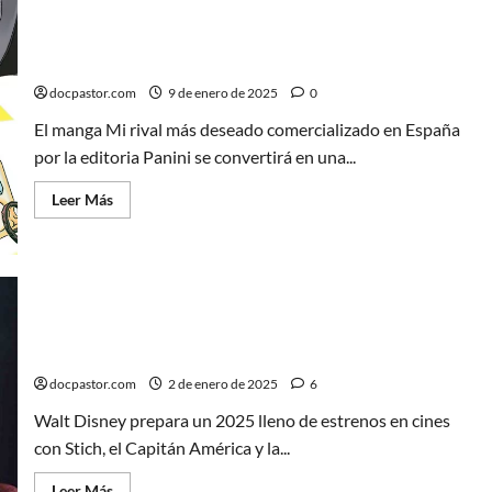
vuelta
y
lo
Mi rival más deseado llegará como serie (¡en acción
hace
real!)
con
Kathy
docpastor.com
9 de enero de 2025
0
Bates
El manga Mi rival más deseado comercializado en España
por la editoria Panini se convertirá en una...
Leer
Leer Más
más
acerca
de
Mi
rival
más
deseado
llegará
Los estrenos más esperados de Disney para 2025:
como
serie
¡Todo un año de cine!
(¡en
acción
docpastor.com
2 de enero de 2025
6
real!)
Walt Disney prepara un 2025 lleno de estrenos en cines
con Stich, el Capitán América y la...
Leer
Leer Más