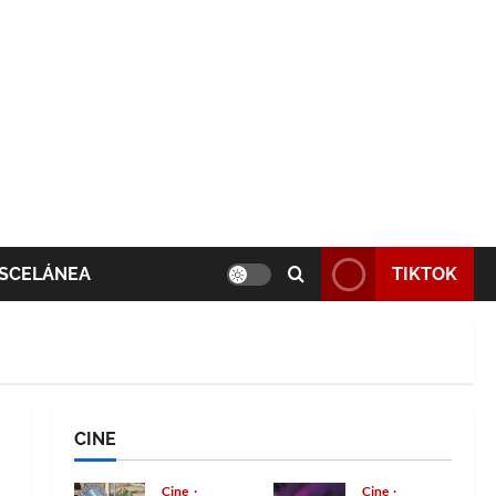
SCELÁNEA
TIKTOK
CINE
Cine
Cine