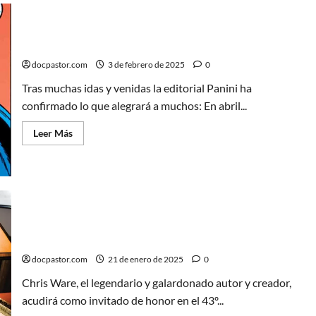
Ice:
Vive
tus
sueños
llega
Ahora sí: Panini publicará en España DC Comics
a
España
docpastor.com
3 de febrero de 2025
0
Tras muchas idas y venidas la editorial Panini ha
confirmado lo que alegrará a muchos: En abril...
Leer
Leer Más
más
acerca
de
Ahora
sí:
Panini
publicará
en
España
Chris Ware, invitado de honor en el 43 Comic
DC
Barcelona: Un homenaje al genio del cómic
Comics
docpastor.com
21 de enero de 2025
0
Chris Ware, el legendario y galardonado autor y creador,
acudirá como invitado de honor en el 43º...