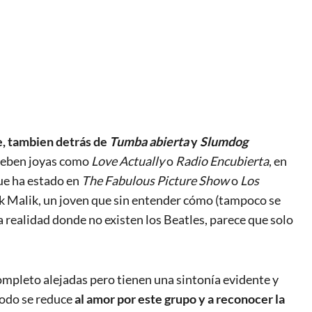
e
, tambien detrás de
Tumba abierta
y
Slumdog
deben joyas como
Love Actually
o
Radio Encubierta
, en
que ha estado en
The Fabulous Picture Show
o
Los
Jack Malik, un joven que sin entender cómo (tampoco se
na realidad donde no existen los Beatles, parece que solo
ompleto alejadas pero tienen una sintonía evidente y
todo se reduce
al amor por este grupo y a reconocer la