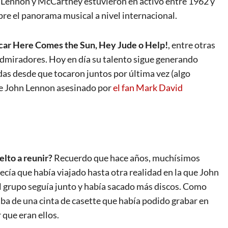
 Lennon y McCartney estuvieron en activo entre 1962 y
e el panorama musical a nivel internacional.
car Here Comes the Sun, Hey Jude o Help!
, entre otras
 admiradores. Hoy en día su talento sigue generando
das desde que tocaron juntos por última vez (algo
de John Lennon asesinado por
el fan Mark David
elto a reunir?
Recuerdo que hace años, muchísimos
ecía que había viajado hasta otra realidad en la que John
el grupo seguía junto y había sacado más discos. Como
a de una cinta de casette que había podido grabar en
 que eran ellos.