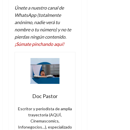
e
t
t
Únete a nuestro canal de
A
o
u
p
WhatsApp (totalmente
r
r
o
n
anónimo, nadie verá tu
a
c
o
nombre o tu número) y no te
a
pierdas ningún contenido.
9
l
8
de
¡Súmate pinchando aquí!
i
de
julio
p
julio
de
s
de
2026
2026
i
0
s
0
7
de
Doc Pastor
julio
de
Escritor y periodista de amplia
2026
trayectoria (AQUÍ,
0
Cinemascomics,
Infonegocios…), especializado