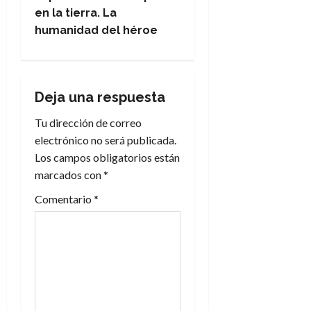
e
en la tierra. La
humanidad del héroe
g
a
Deja una respuesta
c
Tu dirección de correo
i
electrónico no será publicada.
Los campos obligatorios están
ó
marcados con
*
n
Comentario
*
d
e
e
n