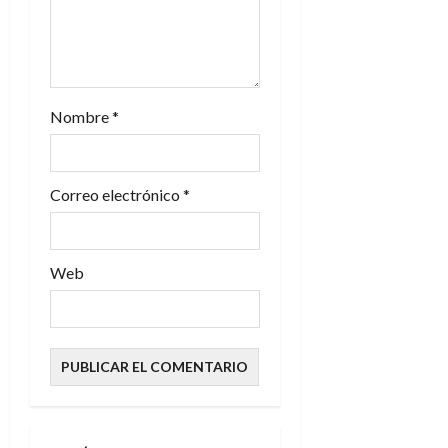
t
r
a
Nombre
*
d
Correo electrónico
*
a
s
Web