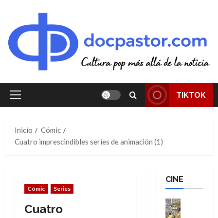
Saltar
al
contenido
TIKTOK
Menú
principal
Inicio
Cómic
Cuatro imprescindibles series de animación (1)
CINE
Cómic
Series
Cine
Cuatro
Cómic