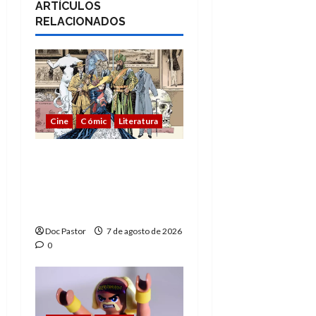
ARTÍCULOS
RELACIONADOS
Cine
Cómic
Literatura
A mí me gusta La Liga
de los Hombres
Extraordinarios (parte
1)
Doc Pastor
7 de agosto de 2026
0