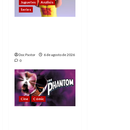
Juguetes
Análisis
Series
Hulk Hogan en
Playmobil: un
homenaje a una
leyenda de la WWE
Doc Pastor
6 de agosto de 2026
0
Cine
Cómic
The Phantom, 90 años
del héroe que nunca
muere