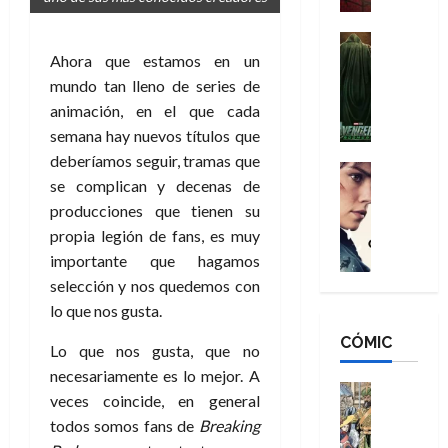
a
d
s
o
n
e
H
Cine
s
:
r
Cómic
Ahora que estamos en un
o
d
Misceláne
B
-
m
mundo tan lleno de series de
e
V
r
M
b
l
animación, en el que cada
e
a
a
r
h
semana hay nuevos títulos que
n
n
n
e
é
deberíamos seguir, tramas que
g
d
:
Cine
s
r
se complican y decenas de
a
Crítica
N
B
E
o
d
C
producciones que tienen su
e
r
x
e
o
l
w
propia legión de fans, es muy
a
t
q
r
e
D
n
importante que hagamos
r
u
e
a
a
d
a
e
selección y nos quedemos con
s
n
y
N
o
n
lo que nos gusta.
:
e
,
e
r
u
D
CÓMIC
r
m
w
d
n
Lo que nos gusta, que no
o
:
e
D
i
c
necesariamente es lo mejor. A
o
R
j
a
Cine
n
a
veces coincide, en general
m
e
Cómic
o
y
a
m
todos somos fans de
Breaking
s
Literatura
s
r
,
r
u