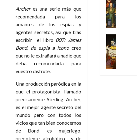
l
s
Cómic
:
n
de
i
i
julio
Series
Archer
es una serie más que
t
s
p
h
2026
p
c
de
X
u
o
recomendada para los
r
o
ó
c
2026
0
-
r
:
i
m
amantes de los espías y
a
i
M
0
a
e
m
e
l
agentes secretos, así que tras
ó
e
p
l
e
Series
n
D
n
escribir el libro
007: James
n
Análisis
o
o
r
a
o
d
Bond, de espía a icono
creo
’
Cómic
p
p
a
j
c
e
X
que no le extrañará a nadie que
9
c
t
s
e
t
M
-
7
deba recomendarla para
o
i
i
a
o
a
M
(
n
vuestro disfrute.
m
m
u
r
r
e
2
q
i
p
n
E
v
n
×
Una producción paródica en la
u
s
r
a
x
e
’
4
que el protagonista, llamado
i
m
e
l
t
l
9
)
s
o
s
precisamente Sterling Archer,
e
r
7
:
t
y
i
y
es el mejor agente secreto del
a
30
(
A
ó
l
o
e
ñ
mundo pero con todos los
de
2
p
l
a
n
n
o
julio
vicios que tan bien conocemos
×
o
a
a
e
d
de
de Bond: es mujeriego,
3
c
f
m
s
a
2026
29
)
prepotente, alcohólico… y de
a
i