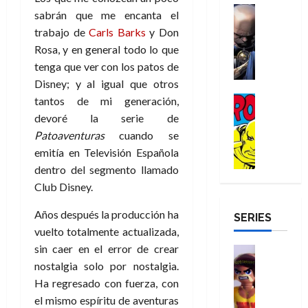
a
d
d
H
Cómic
s
d
e
sabrán que me encanta el
v
e
Reseña
e
o
d
e
p
e
trabajo de
Carls Barks
y Don
r
E
l
m
e
j
e
n
Rosa, y en general todo lo que
-
l
D
b
l
a
t
t
tenga que ver con los patos de
M
V
o
r
h
d
i
u
a
i
Disney; y al igual que otros
c
e
é
e
d
r
n
g
Cómic
t
tantos de mi generación,
s
r
e
a
a
:
i
Reseña
o
E
o
m
devoré la serie de
p
D
B
l
r
x
e
o
e
Patoaventuras
cuando se
29
o
r
a
M
t
q
c
r
emitía en Televisión Española
de
c
a
n
u
r
u
i
o
julio
dentro del segmento llamado
t
n
t
e
a
e
o
f
de
Club Disney.
o
d
e
r
o
n
n
u
2026
r
N
y
t
r
u
a
n
Años después la producción ha
SERIES
D
0
e
l
e
d
n
r
c
vuelto totalmente actualizada,
r
w
a
,
i
c
i
o
D
sin caer en el error de crear
s
Juguetes
e
n
a
o
27
o
a
j
Análisis
nostalgia solo por nostalgia.
l
a
m
n
de
Series
m
y
o
m
r
Ha regresado con fuerza, con
u
julio
a
H
,
,
y
e
i
de
e
l
el mismo espíritu de aventuras
u