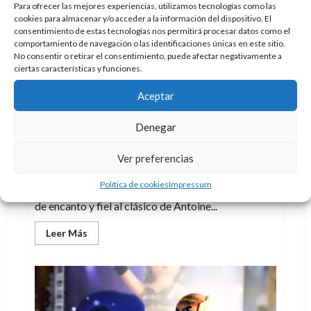
años
Para ofrecer las mejores experiencias, utilizamos tecnologías como las
del
cookies para almacenar y/o acceder a la información del dispositivo. El
héroe
que
consentimiento de estas tecnologías nos permitirá procesar datos como el
nunca
comportamiento de navegación o las identificaciones únicas en este sitio.
muere
No consentir o retirar el consentimiento, puede afectar negativamente a
ciertas características y funciones.
Aceptar
Juguetes
Análisis
Literatura
Denegar
El principito de Playmobil conquista con
su sencillez
Ver preferencias
Doc Pastor
4 de agosto de 2026
0
Política de cookies
Impressum
El principito llega a Playmobil con una figura llena
de encanto y fiel al clásico de Antoine...
Leer
Leer Más
más
acerca
de
El
principito
de
Playmobil
conquista