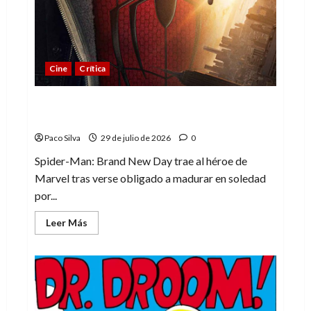
de
la
ciencia
ficción
de
Marvel
Cine
Crítica
Spider-Man: Brand New Day, madurar es
una compleja aventura
Paco Silva
29 de julio de 2026
0
Spider-Man: Brand New Day trae al héroe de
Marvel tras verse obligado a madurar en soledad
por...
Leer
Leer Más
más
acerca
de
Spider-
Man:
Brand
New
Day,
madurar