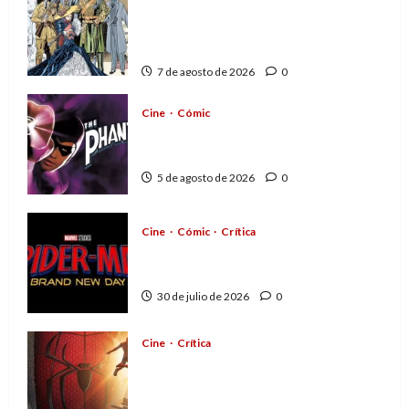
A mí me gusta La Liga de los
Hombres Extraordinarios (parte
1)
7 de agosto de 2026
0
Cine
Cómic
The Phantom, 90 años del
héroe que nunca muere
5 de agosto de 2026
0
Cine
Cómic
Crítica
Spider-Man: Brand New Day,
mejor de lo esperado
30 de julio de 2026
0
Cine
Crítica
Spider-Man: Brand New Day,
madurar es una compleja
aventura