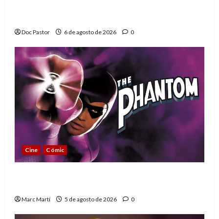
Hulk Hogan en Playmobil: un homenaje a
una leyenda de la WWE
Doc Pastor
6 de agosto de 2026
0
Cine
Cómic
The Phantom, 90 años del héroe que nunca
muere
Marc Martí
5 de agosto de 2026
0