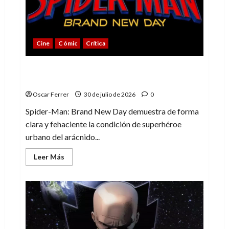
villano
de
Marvel
Cine
Cómic
Crítica
Spider-Man: Brand New Day, mejor de lo
esperado
Oscar Ferrer
30 de julio de 2026
0
Spider-Man: Brand New Day demuestra de forma
clara y fehaciente la condición de superhéroe
urbano del arácnido...
Leer
Leer Más
más
acerca
de
Spider-
Man:
Brand
New
Day,
mejor
de