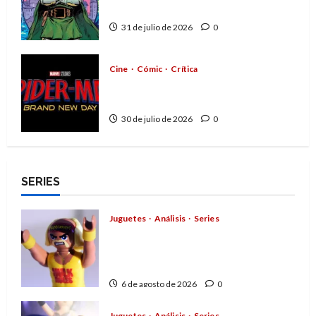
el mejor villano de Marvel
31 de julio de 2026
0
Cine
Cómic
Crítica
Spider-Man: Brand New Day,
mejor de lo esperado
30 de julio de 2026
0
SERIES
Juguetes
Análisis
Series
Hulk Hogan en Playmobil: un
homenaje a una leyenda de la
WWE
6 de agosto de 2026
0
Juguetes
Análisis
Series