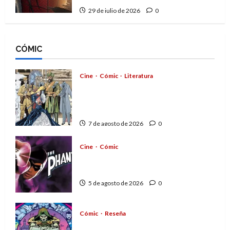
29 de julio de 2026
0
CÓMIC
Cine
Cómic
Literatura
A mí me gusta La Liga de los
Hombres Extraordinarios (parte
1)
7 de agosto de 2026
0
Cine
Cómic
The Phantom, 90 años del
héroe que nunca muere
5 de agosto de 2026
0
Cómic
Reseña
La tragedia del Doctor Muerte,