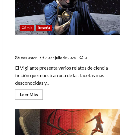
lo
esperado
Cómic
Reseña
El Vigilante y las joyas ocultas de la
ciencia ficción de Marvel
Doc Pastor
30 de julio de 2026
0
El Vigilante presenta varios relatos de ciencia
ficción que muestran una de las facetas más
desconocidas y...
Leer
Leer Más
más
acerca
de
El
Vigilante
y
las
joyas
ocultas