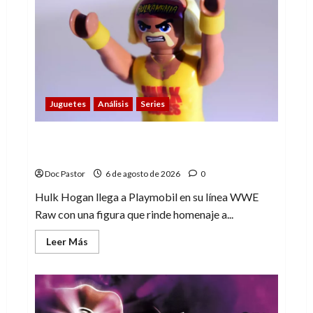
gusta
La
Liga
de
los
Hombres
Extraordinarios
(parte
1)
Juguetes
Análisis
Series
Hulk Hogan en Playmobil: un homenaje a
una leyenda de la WWE
Doc Pastor
6 de agosto de 2026
0
Hulk Hogan llega a Playmobil en su línea WWE
Raw con una figura que rinde homenaje a...
Leer
Leer Más
más
acerca
de
Hulk
Hogan
en
Playmobil: