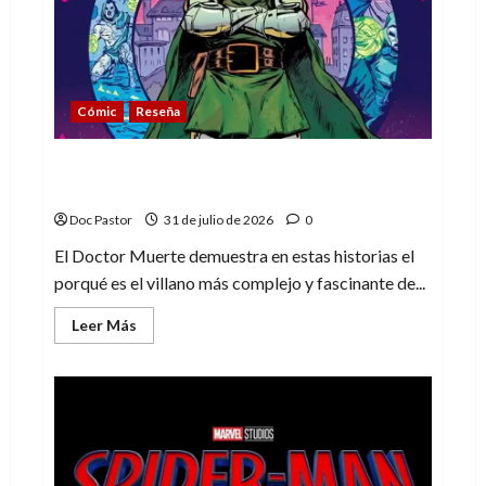
de
la
línea
Cómic
Reseña
La tragedia del Doctor Muerte, el mejor
villano de Marvel
Doc Pastor
31 de julio de 2026
0
El Doctor Muerte demuestra en estas historias el
porqué es el villano más complejo y fascinante de...
Leer
Leer Más
más
acerca
de
La
tragedia
del
Doctor
Muerte,
el
mejor