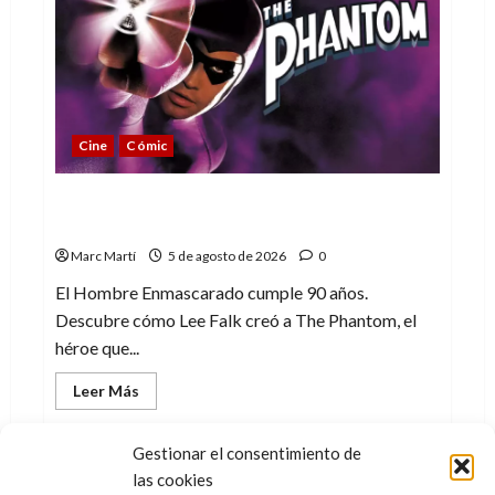
un
homenaje
a
una
leyenda
de
la
WWE
Cine
Cómic
The Phantom, 90 años del héroe que
nunca muere
Marc Martí
5 de agosto de 2026
0
El Hombre Enmascarado cumple 90 años.
Descubre cómo Lee Falk creó a The Phantom, el
héroe que...
Leer
Leer Más
más
acerca
de
The
Gestionar el consentimiento de
Phantom,
las cookies
90