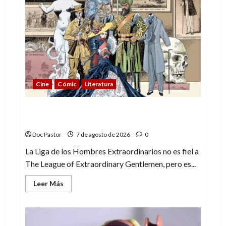
Cine
Cómic
Literatura
A mí me gusta La Liga de los Hombres
Extraordinarios (parte 1)
Doc Pastor
7 de agosto de 2026
0
La Liga de los Hombres Extraordinarios no es fiel a
The League of Extraordinary Gentlemen, pero es...
Leer
Leer Más
más
acerca
de
A
mí
me