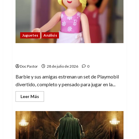
anticipó
al
Doctor
Extraño
Juguetes
Análisis
Barbie y sus amigas en la playa, un buen
set de Playmobil
Doc Pastor
28 de julio de 2026
0
Barbie y sus amigas estrenan un set de Playmobil
divertido, completo y pensado para jugar en la...
Leer
Leer Más
más
acerca
de
Barbie
y
sus
amigas
en
la