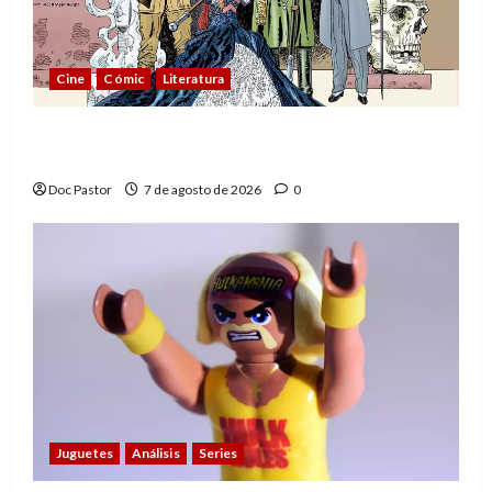
Cine
Cómic
Literatura
A mí me gusta La Liga de los Hombres
Extraordinarios (parte 1)
Doc Pastor
7 de agosto de 2026
0
Juguetes
Análisis
Series