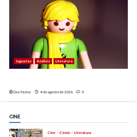
Juguetes
Análisis
Literatura
El principito de Playmobil conquista con su
sencillez
Doc Pastor
4 de agosto de 2026
0
CINE
Cine
Cómic
Literatura