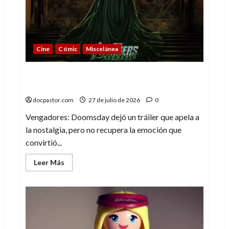
playa,
un
buen
set
de
Playmobil
Cine
Cómic
Miscelánea
Vengadores: Doomsday o cuando la
nostalgia deja de emocionar
docpastor.com
27 de julio de 2026
0
Vengadores: Doomsday dejó un tráiler que apela a
la nostalgia, pero no recupera la emoción que
convirtió...
Leer
Leer Más
más
acerca
de
Vengadores:
Doomsday
o
cuando
la
nostalgia