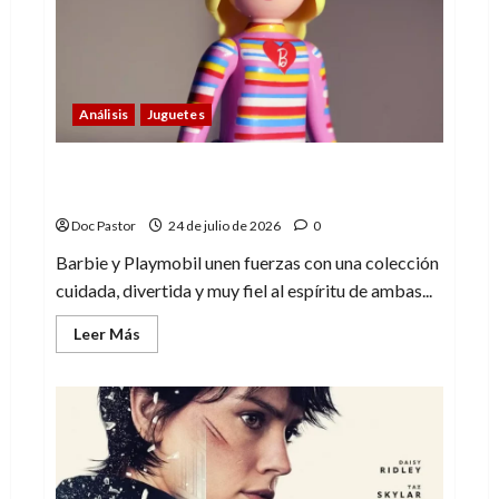
deja
de
emocionar
Análisis
Juguetes
Barbie y Playmobil: una alianza que encaja
a la perfección
Doc Pastor
24 de julio de 2026
0
Barbie y Playmobil unen fuerzas con una colección
cuidada, divertida y muy fiel al espíritu de ambas...
Leer
Leer Más
más
acerca
de
Barbie
y
Playmobil:
una
alianza
que
encaja