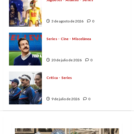
Playmobil y WWE Raw: primeras
impresiones de la línea
3 de agosto de 2026
0
Series
Cine
Miscelánea
Cuando la cultura pop
conquistó la final del Mundial
20 de julio de 2026
0
Crítica
Series
Ted Lasso: el optimismo y la
amabilidad como contracultura
9 de julio de 2026
0