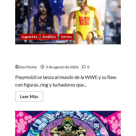
con
su
sencillez
Juguetes
Análisis
Series
Playmobil y WWE Raw: primeras
impresiones de la línea
Doc Pastor
3 de agosto de 2026
0
Playmobil se lanza al mundo de la WWE y su Raw
con figuras, ring y luchadores que...
Leer
Leer Más
más
acerca
de
Playmobil
y
WWE
Raw:
primeras
impresiones