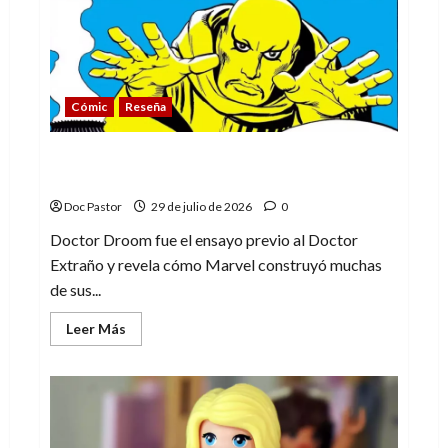
es
una
compleja
aventura
Cómic
Reseña
Doctor Droom, el experimento que
anticipó al Doctor Extraño
Doc Pastor
29 de julio de 2026
0
Doctor Droom fue el ensayo previo al Doctor
Extraño y revela cómo Marvel construyó muchas
de sus...
Leer
Leer Más
más
acerca
de
Doctor
Droom,
el
experimento
que