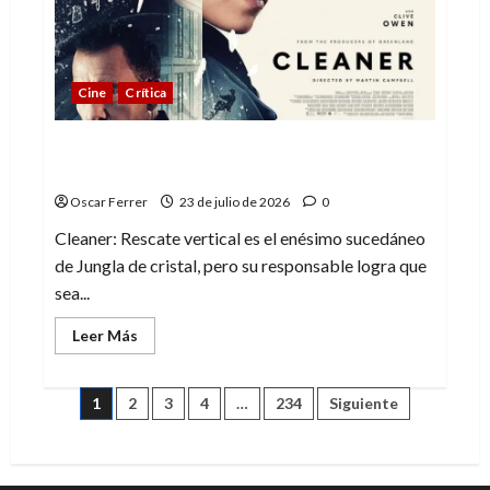
a
la
perfección
Cine
Crítica
Cleaner: Rescate vertical, fórmula
repetida pero funcional
Oscar Ferrer
23 de julio de 2026
0
Cleaner: Rescate vertical es el enésimo sucedáneo
de Jungla de cristal, pero su responsable logra que
sea...
Leer
Leer Más
más
acerca
de
Cleaner:
Paginación
1
2
3
4
…
234
Siguiente
Rescate
vertical,
fórmula
de
repetida
pero
funcional