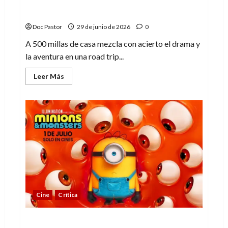
A 500 millas de casa: una road trip
emocional y sincera
Doc Pastor
29 de junio de 2026
0
A 500 millas de casa mezcla con acierto el drama y
la aventura en una road trip...
Leer
Leer Más
más
acerca
de
A
500
millas
de
casa:
una
road
trip
emocional
y
sincera
Cine
Crítica
Minions & Monsters y sus muchas