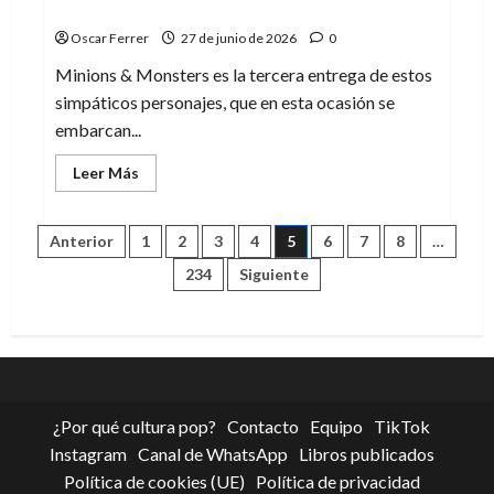
referencias cinematográficas
Oscar Ferrer
27 de junio de 2026
0
Minions & Monsters es la tercera entrega de estos
simpáticos personajes, que en esta ocasión se
embarcan...
Leer
Leer Más
más
acerca
de
Minions
Paginación
Anterior
1
2
3
4
5
6
7
8
…
&
Monsters
234
Siguiente
y
de
sus
muchas
referencias
entradas
cinematográficas
¿Por qué cultura pop?
Contacto
Equipo
TikTok
Instagram
Canal de WhatsApp
Libros publicados
Política de cookies (UE)
Política de privacidad