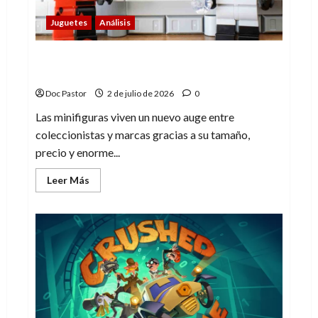
y
no
Juguetes
Análisis
Por qué las minifiguras viven una nueva
edad dorada
Doc Pastor
2 de julio de 2026
0
Las minifiguras viven un nuevo auge entre
coleccionistas y marcas gracias a su tamaño,
precio y enorme...
Leer
Leer Más
más
acerca
de
Por
qué
las
minifiguras
viven
una
nueva
edad
dorada