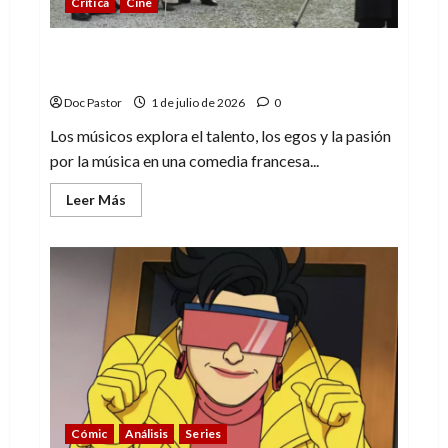
Crítica
Cine
Los músicos: un retrato con humor del
talento y el ego
Doc Pastor
1 de julio de 2026
0
Los músicos explora el talento, los egos y la pasión
por la música en una comedia francesa...
Leer
Leer Más
más
acerca
de
Los
músicos:
un
retrato
con
humor
del
talento
y
el
ego
Cómic
Análisis
Series