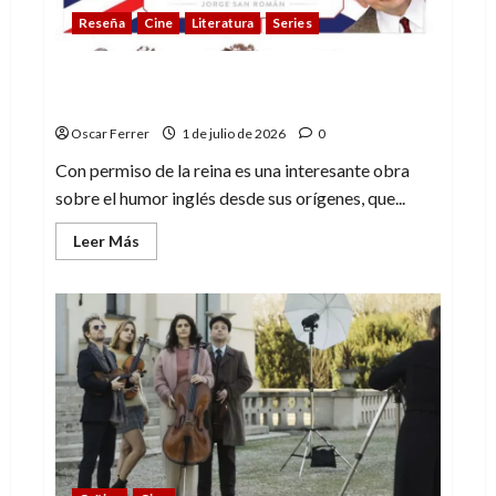
Reseña
Cine
Literatura
Series
Con permiso de la reina, interesante obra
que merecía mejor edición
Oscar Ferrer
1 de julio de 2026
0
Con permiso de la reina es una interesante obra
sobre el humor inglés desde sus orígenes, que...
Leer
Leer Más
más
acerca
de
Con
permiso
de
la
reina,
interesante
obra
que
merecía
mejor
edición