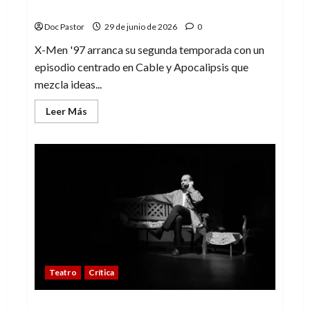
apresurado
Doc Pastor
29 de junio de 2026
0
X-Men '97 arranca su segunda temporada con un
episodio centrado en Cable y Apocalipsis que
mezcla ideas...
Leer
Leer Más
más
acerca
de
X-
Men
’97
(2×1):
Un
regreso
intenso
pero
apresurado
Teatro
Crítica
Festival MUTEA arranca con la divertida