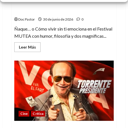
Festival MUTEA: Ñaque y el talento del
teatro amateur
Doc Pastor
30 de junio de 2026
0
Ñaque… o Cómo vivir sin ti emociona en el Festival
MUTEA con humor, filosofía y dos magníficas...
Leer
Leer Más
más
acerca
de
Festival
MUTEA:
Ñaque
y
el
talento
del
teatro
amateur
Cine
Crítica