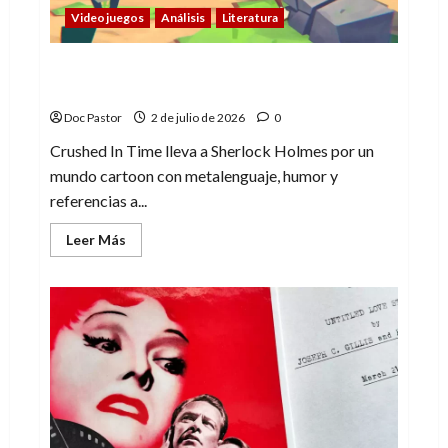
Videojuegos
Análisis
Literatura
Crushed In Time: metalenguaje y un
Sherlock Holmes cartoon
Doc Pastor
2 de julio de 2026
0
Crushed In Time lleva a Sherlock Holmes por un
mundo cartoon con metalenguaje, humor y
referencias a...
Leer
Leer Más
más
acerca
de
Crushed
In
Time:
metalenguaje
y
un
Sherlock
Holmes
cartoon