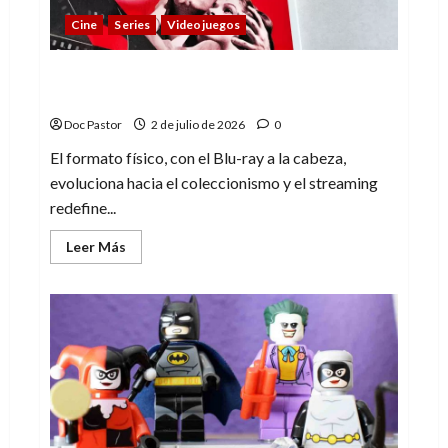
Cine
Series
Videojuegos
¿Adiós al Blu-ray? ¿Llega el fin del
formato físico? Sí y no
Doc Pastor
2 de julio de 2026
0
El formato físico, con el Blu-ray a la cabeza,
evoluciona hacia el coleccionismo y el streaming
redefine...
Leer
Leer Más
más
acerca
de
¿Adiós
al
Blu-
ray?
¿Llega
el
fin
del
formato
físico?
Sí