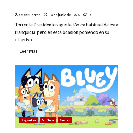
Torrente Presidente, sátira política con
humor de brocha gorda
Oscar Ferrer
30 de junio de 2026
0
Torrente Presidente sigue la tónica habitual de esta
franquicia, pero en esta ocasión poniendo en su
objetivo...
Leer
Leer Más
más
acerca
de
Torrente
Presidente,
sátira
política
con
humor
de
brocha
gorda
Juguetes
Análisis
Series