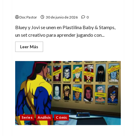
Bluey y Jovi: plastilina pensada para
aprender jugando
Doc Pastor
30 de junio de 2026
0
Bluey y Jovi se unen en Plastilina Baby & Stamps,
un set creativo para aprender jugando con...
Leer
Leer Más
más
acerca
de
Bluey
y
Jovi:
plastilina
pensada
para
aprender
jugando
Series
Análisis
Cómic
X-Men ’97 (2×1): Un regreso intenso pero