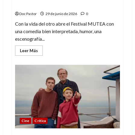
Con la vida del otro
Doc Pastor
29 de junio de 2026
0
Con la vida del otro abre el Festival MUTEA con
una comedia bien interpretada, humor, una
escenografía...
Leer
Leer Más
más
acerca
de
Festival
MUTEA
arranca
con
la
divertida
Con
la
vida
del
otro
Cine
Crítica