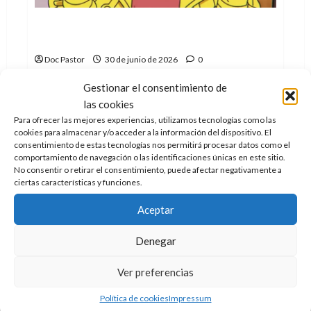
X-Men ’97 (2×2): X-Force, Factor-X, Júbilo y
Mancha Solar
Doc Pastor
30 de junio de 2026
0
El mundo de X-Men '97 crece en su segunda
Gestionar el consentimiento de
temporada con la llegada de X-Force y Factor-X...
las cookies
Para ofrecer las mejores experiencias, utilizamos tecnologías como las
Leer
Leer Más
cookies para almacenar y/o acceder a la información del dispositivo. El
más
acerca
consentimiento de estas tecnologías nos permitirá procesar datos como el
de
comportamiento de navegación o las identificaciones únicas en este sitio.
X-
No consentir o retirar el consentimiento, puede afectar negativamente a
Men
ciertas características y funciones.
’97
(2×2):
X-
Aceptar
Force,
Factor-
X,
Denegar
Júbilo
y
Mancha
Solar
Ver preferencias
Teatro
Crítica
Política de cookies
Impressum