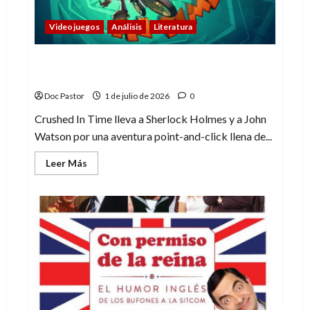
Videojuegos
Análisis
Literatura
Crushed In Time: un Sherlock Holmes con
ingenio y diversión
Doc Pastor
1 de julio de 2026
0
Crushed In Time lleva a Sherlock Holmes y a John
Watson por una aventura point-and-click llena de...
Leer
Leer Más
más
acerca
de
Crushed
In
Time:
un
Sherlock
Holmes
con
ingenio
y
diversión