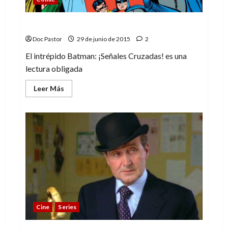
El intrépido Batman: ¡Señales Cruzadas!
Doc Pastor
29 de junio de 2015
2
El intrépido Batman: ¡Señales Cruzadas! es una
lectura obligada
Leer
Leer Más
más
acerca
de
El
intrépido
Batman:
¡Señales
Cruzadas!
Cine
Series