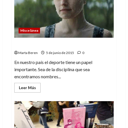
mucha
mala
uva
Miscelánea
¿Respeto de o hacia el deporte?
Marta Beren
5 de junio de 2015
0
En nuestro país el deporte tiene un papel
importante. Sea de la disciplina que sea
encontramos nombres...
Leer
Leer Más
más
acerca
de
¿Respeto
de
o
hacia
el
deporte?