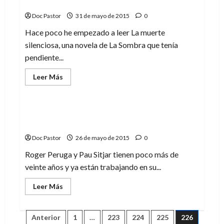
Masks: La Sombra y otros héroes pulp
Doc Pastor
31 de mayo de 2015
0
Hace poco he empezado a leer La muerte
silenciosa, una novela de La Sombra que tenía
pendiente...
Leer
Leer Más
más
Entrevistas
acerca
de
Masks:
La
Entrevista a Roger Peruga y Pau Sitjar,
Sombra
autores de Memorias de Harleck: Alma
y
otros
Doc Pastor
26 de mayo de 2015
0
héroes
pulp
Roger Peruga y Pau Sitjar tienen poco más de
veinte años y ya están trabajando en su...
Leer
Leer Más
más
acerca
de
Entrevista
Paginación
Anterior
1
…
223
224
225
226
a