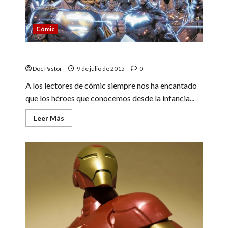
Cómic
El regreso del Multiverso
Doc Pastor
9 de julio de 2015
0
A los lectores de cómic siempre nos ha encantado
que los héroes que conocemos desde la infancia...
Leer
Leer Más
más
acerca
de
El
regreso
del
Multiverso