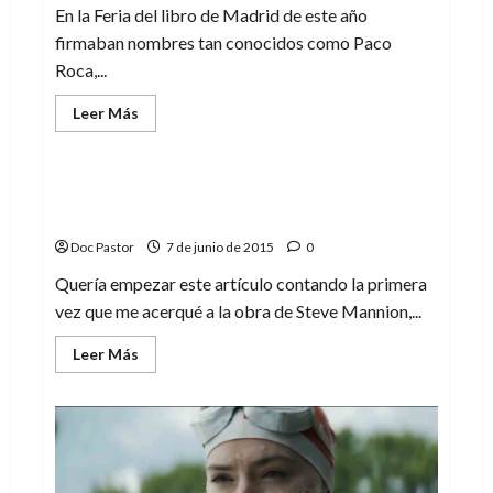
En la Feria del libro de Madrid de este año
firmaban nombres tan conocidos como Paco
Roca,...
Leer
Leer Más
más
Cómic
acerca
de
La
experiencia
The Bomb: chicas, nazis, zombies y mucha
de
mala uva
la
Feria
Doc Pastor
7 de junio de 2015
0
del
libro
de
Quería empezar este artículo contando la primera
Madrid
vez que me acerqué a la obra de Steve Mannion,...
Leer
Leer Más
más
acerca
de
The
Bomb:
chicas,
nazis,
zombies
y