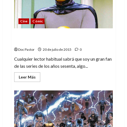
directo
Cine
Cómic
Batman + the Green Hornet: solo apto
para fans
Doc Pastor
20 de julio de 2015
0
Cualquier lector habitual sabrá que soy un gran fan
de las series de los años sesenta, algo...
Leer
Leer Más
más
acerca
de
Batman
+
the
Green
Hornet:
solo
apto
para
fans