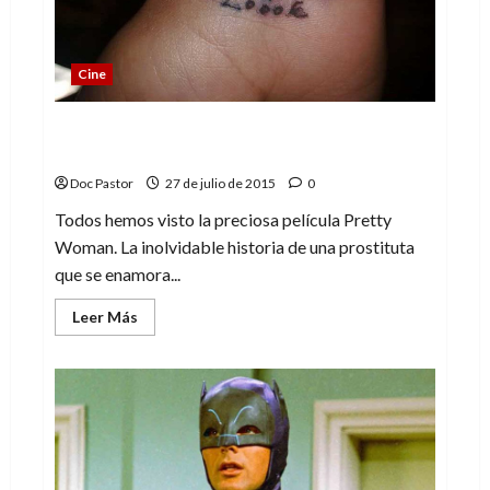
Cine
Chicas Nuevas 24 Horas: Un documental
duro y directo
Doc Pastor
27 de julio de 2015
0
Todos hemos visto la preciosa película Pretty
Woman. La inolvidable historia de una prostituta
que se enamora...
Leer
Leer Más
más
acerca
de
Chicas
Nuevas
24
Horas:
Un
documental
duro
y