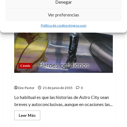
Denegar
Ver preferencias
Política de cookies
Impressum
Cómic
Astro City: Confesión. Un Astro City atípico
Doc Pastor
21 de junio de 2015
0
Lo habitual es que las historias de Astro City sean
breves y autoconclusivas, aunque en ocasiones las...
Leer
Leer Más
más
acerca
de