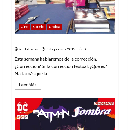
Cine
Cómic
Crítica
Entre catas y correcciones
Marta Beren
3 de junio de 2015
0
Esta semana hablaremos de la corrección.
¿Corrección? Sí, la corrección textual. ¿Qué es?
Nada más que la...
Leer
Leer Más
más
acerca
de
Entre
catas
y
correcciones