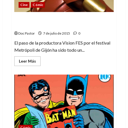
Cine
Cómic
Los artistas de Marvel se rinden ante el
Iron Man español
Doc Pastor
7 de julio de 2015
0
El paso de la productora Vision FES por el festival
Metrópoli de Gijón ha sido todo un...
Leer
Leer Más
más
acerca
de
Los
artistas
de
Marvel
se
rinden
ante
el
Iron
Man
español
Cómic