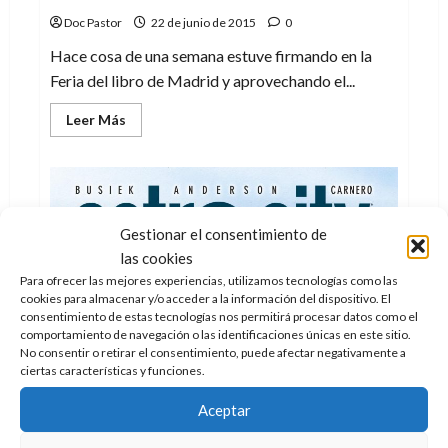
Doc Pastor
22 de junio de 2015
0
Hace cosa de una semana estuve firmando en la
Feria del libro de Madrid y aprovechando el...
Leer
Leer Más
más
acerca
de
Designing
007,
una
exposición
llena
Gestionar el consentimiento de
de
las cookies
estilo
Para ofrecer las mejores experiencias, utilizamos tecnologías como las
cookies para almacenar y/o acceder a la información del dispositivo. El
consentimiento de estas tecnologías nos permitirá procesar datos como el
comportamiento de navegación o las identificaciones únicas en este sitio.
No consentir o retirar el consentimiento, puede afectar negativamente a
ciertas características y funciones.
Aceptar