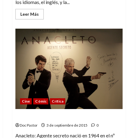
los idiomas, el inglés, y la...
Leer
Leer Más
más
acerca
de
La
importancia
de
la
traducción
Cine
Cómic
Crítica
Anacleto: Agente secreto… ¡de película!
Doc Pastor
3 de septiembre de 2015
0
Anacleto: Agente secreto nació en 1964 en el nº