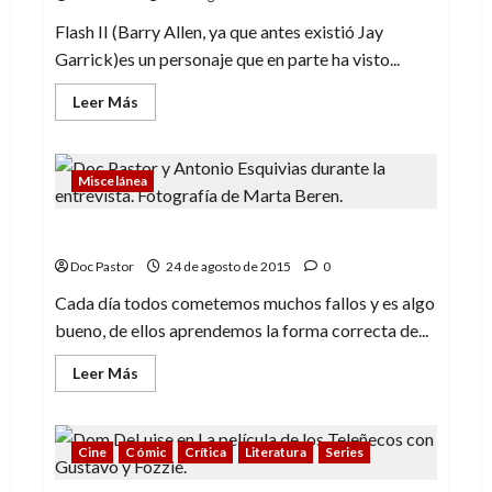
Flash II (Barry Allen, ya que antes existió Jay
Garrick)es un personaje que en parte ha visto...
Leer
Leer Más
más
acerca
de
Flash
(1):
Miscelánea
comienza
la
carrera
Cinco fallos en tu comunicación
Doc Pastor
24 de agosto de 2015
0
Cada día todos cometemos muchos fallos y es algo
bueno, de ellos aprendemos la forma correcta de...
Leer
Leer Más
más
acerca
de
Cinco
fallos
Cine
Cómic
Crítica
Literatura
Series
en
tu