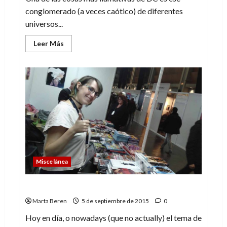
conglomerado (a veces caótico) de diferentes
universos...
Leer
Leer Más
más
acerca
de
El
Multiverso
(4):
Mundo
Trueno
Miscelánea
La importancia de la traducción
Marta Beren
5 de septiembre de 2015
0
Hoy en día, o nowadays (que no actually) el tema de