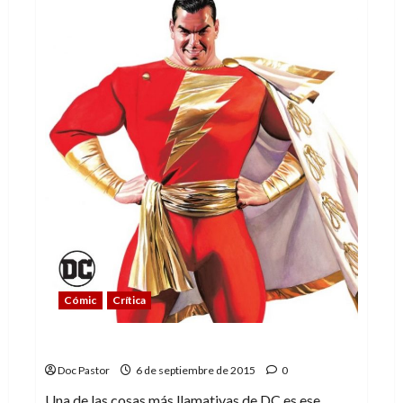
Cómic
Crítica
El Multiverso (4): Mundo Trueno
Doc Pastor
6 de septiembre de 2015
0
Una de las cosas más llamativas de DC es ese