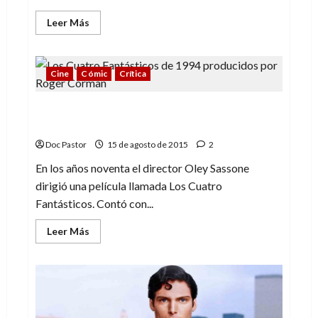
Leer
Leer Más
más
acerca
de
De
Jim
Cine
Cómic
Crítica
Henson
a
Hanna-
Cuatro Fantásticos: cumpliendo lo
Barbera
(1):
esperado
dos
libros
Doc Pastor
15 de agosto de 2015
2
llenos
de
En los años noventa el director Oley Sassone
amor
y
dirigió una película llamada Los Cuatro
respeto
Fantásticos. Contó con...
Leer
Leer Más
más
acerca
de
Cuatro
Fantásticos:
cumpliendo
lo
esperado