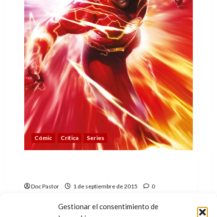
Cómic
Crítica
Series
Flash, un tomo por sus 75 años (de
carreras sin parar)
Doc Pastor
1 de septiembre de 2015
0
Es innegable que Flash está viviendo uno de sus
Gestionar el consentimiento de
mejores momentos en lo que a popularidad se...