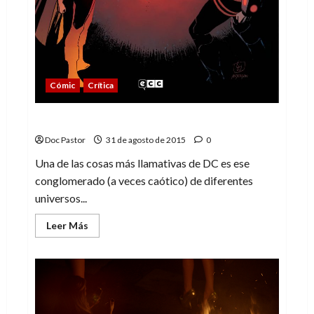
Cómic
Crítica
El Multiverso (3): Los Justos
Doc Pastor
31 de agosto de 2015
0
Una de las cosas más llamativas de DC es ese
conglomerado (a veces caótico) de diferentes
universos...
Leer
Leer Más
más
acerca
de
El
Multiverso
(3):
Los
Justos