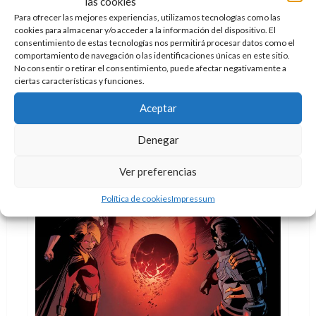
las cookies
Para ofrecer las mejores experiencias, utilizamos tecnologías como las
Leer
Leer Más
cookies para almacenar y/o acceder a la información del dispositivo. El
más
acerca
consentimiento de estas tecnologías nos permitirá procesar datos como el
de
comportamiento de navegación o las identificaciones únicas en este sitio.
Flash,
No consentir o retirar el consentimiento, puede afectar negativamente a
un
ciertas características y funciones.
tomo
por
sus
Aceptar
75
años
(de
Denegar
carreras
sin
parar)
Ver preferencias
Política de cookies
Impressum