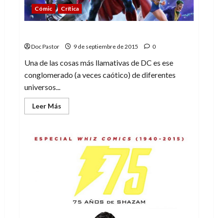
Cómic
Crítica
El Multiverso (5): Pax Americana
Doc Pastor
9 de septiembre de 2015
0
Una de las cosas más llamativas de DC es ese
conglomerado (a veces caótico) de diferentes
universos...
Leer
Leer Más
más
acerca
de
El
Multiverso
(5):
Pax
Americana