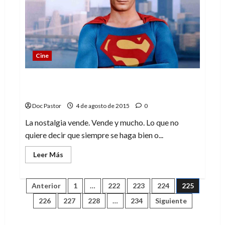
Cine
Cannon Films (el documental). La
genialidad y la locura
Doc Pastor
4 de agosto de 2015
0
La nostalgia vende. Vende y mucho. Lo que no
quiere decir que siempre se haga bien o...
Leer
Leer Más
más
acerca
de
Cannon
Paginación
Anterior
1
…
222
223
224
225
Films
(el
226
227
228
…
234
Siguiente
documental).
de
La
genialidad
y