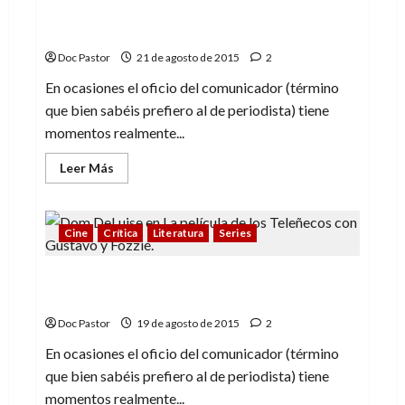
comunicación
De Jim Henson a Hanna-Barbera (2): dos
libros llenos de amor y respeto
Doc Pastor
21 de agosto de 2015
2
En ocasiones el oficio del comunicador (término
que bien sabéis prefiero al de periodista) tiene
momentos realmente...
Leer
Leer Más
más
acerca
de
De
Jim
Cine
Crítica
Literatura
Series
Henson
a
Hanna-
De Jim Henson a Hanna-Barbera (1): dos
Barbera
(2):
libros llenos de amor y respeto
dos
libros
Doc Pastor
19 de agosto de 2015
2
llenos
de
En ocasiones el oficio del comunicador (término
amor
y
que bien sabéis prefiero al de periodista) tiene
respeto
momentos realmente...