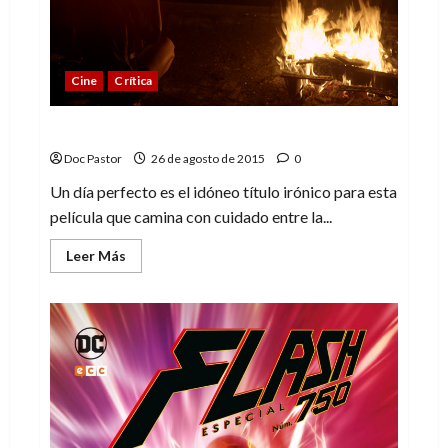
Cine
Crítica
Un día perfecto
Doc Pastor
26 de agosto de 2015
0
Un día perfecto es el idóneo título irónico para esta
película que camina con cuidado entre la...
Leer
Leer Más
más
acerca
de
Un
día
perfecto