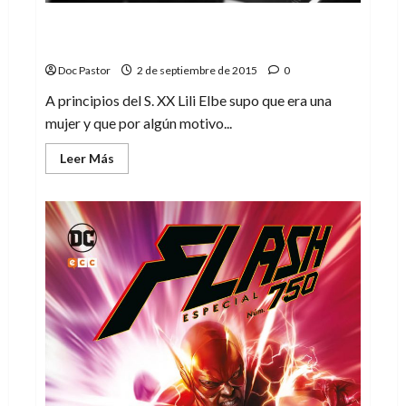
Todos tenemos derecho a ser nosotros
mismos
Doc Pastor
2 de septiembre de 2015
0
A principios del S. XX Lili Elbe supo que era una
mujer y que por algún motivo...
Leer
Leer Más
más
acerca
de
Todos
tenemos
derecho
a
ser
nosotros
mismos