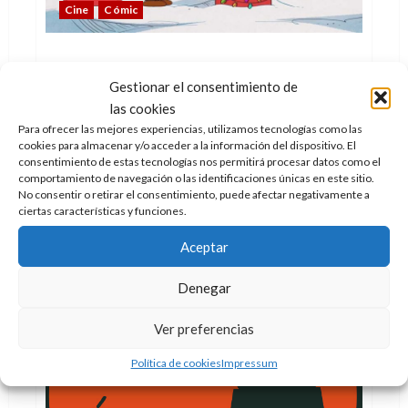
Cine
Cómic
Los hermanos de Snoopy
Doc Pastor
25 de diciembre de 2015
0
Gestionar el consentimiento de
las cookies
Sí, Snoopy tiene hermanos, ¿o acaso conocéis
Para ofrecer las mejores experiencias, utilizamos tecnologías como las
alguna camada con solo un miembro?
cookies para almacenar y/o acceder a la información del dispositivo. El
consentimiento de estas tecnologías nos permitirá procesar datos como el
Leer
Leer Más
comportamiento de navegación o las identificaciones únicas en este sitio.
más
acerca
No consentir o retirar el consentimiento, puede afectar negativamente a
de
ciertas características y funciones.
Los
hermanos
de
Aceptar
Snoopy
Denegar
Ver preferencias
Política de cookies
Impressum