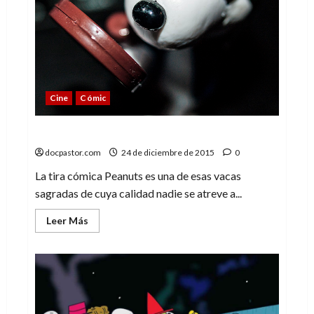
(y,
claro,
Snoopy)
Cine
Cómic
Por qué no me gusta «Peanuts»
docpastor.com
24 de diciembre de 2015
0
La tira cómica Peanuts es una de esas vacas
sagradas de cuya calidad nadie se atreve a...
Leer
Leer Más
más
acerca
de
Por
qué
no
me
gusta
«Peanuts»