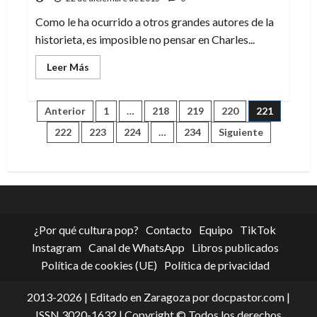
libro
que
es
Como le ha ocurrido a otros grandes autores de la
en
historieta, es imposible no pensar en Charles...
sí
mismo
un
Leer
Leer Más
tesoro
más
acerca
de
Charles
Paginación
Anterior
1
…
218
219
220
221
M.
Schulz,
222
223
224
…
234
Siguiente
el
de
padre
de
Snoopy
entradas
y
Peanuts
¿Por qué cultura pop?
Contacto
Equipo
TikTok
Instagram
Canal de WhatsApp
Libros publicados
Política de cookies (UE)
Política de privacidad
2013-2026 | Editado en Zaragoza por docpastor.com |
ISSN 3020-1632 | Copyright © Todos los derechos