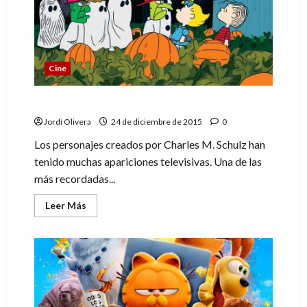
Cine
La llegada de la Gran Calabaza
Jordi Olivera
24 de diciembre de 2015
0
Los personajes creados por Charles M. Schulz han
tenido muchas apariciones televisivas. Una de las
más recordadas...
Leer
Leer Más
más
acerca
de
La
llegada
de
la
Gran
Calabaza