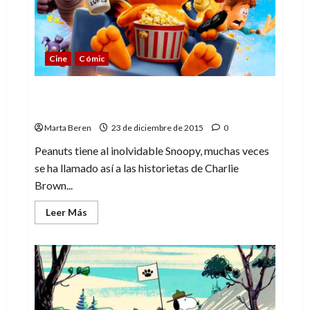
Cine
Cómic
Otros perros (o no) de viñeta más allá de
Snoopy
Marta Beren
23 de diciembre de 2015
0
Peanuts tiene al inolvidable Snoopy, muchas veces
se ha llamado así a las historietas de Charlie
Brown...
Leer
Leer Más
más
acerca
de
Otros
perros
(o
no)
de
viñeta
más