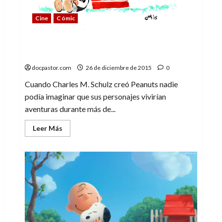
Cine
Cómic
Peanuts – Desde tu tazón de cereales al
espacio
docpastor.com
26 de diciembre de 2015
0
Cuando Charles M. Schulz creó Peanuts nadie
podía imaginar que sus personajes vivirían
aventuras durante más de...
Leer
Leer Más
más
acerca
de
Peanuts
–
Desde
tu
tazón
de
cereales
al
espacio