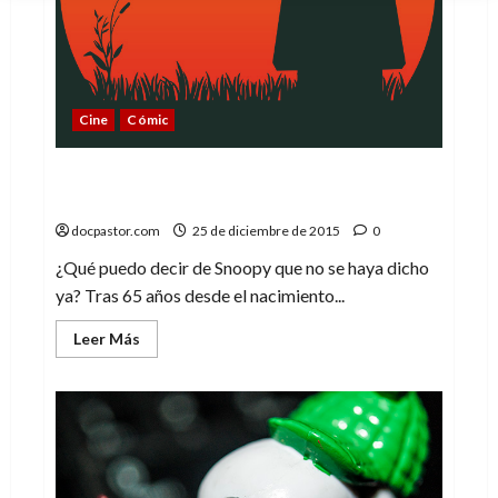
Cine
Cómic
El amor de Charles Schulz por Peanuts (y,
claro, Snoopy)
docpastor.com
25 de diciembre de 2015
0
¿Qué puedo decir de Snoopy que no se haya dicho
ya? Tras 65 años desde el nacimiento...
Leer
Leer Más
más
acerca
de
El
amor
de
Charles
Schulz
por
Peanuts