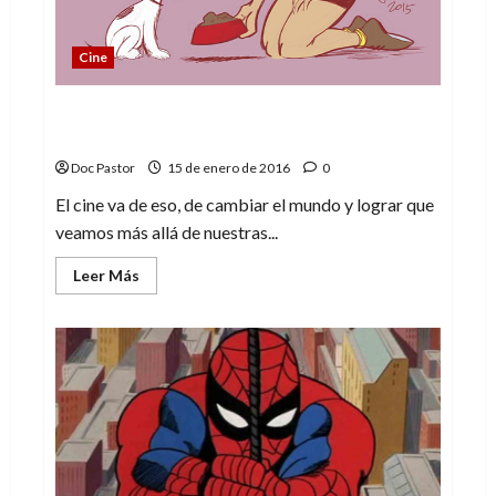
Cine
La chica danesa, la dura lucha por ser uno
mismo
Doc Pastor
15 de enero de 2016
0
El cine va de eso, de cambiar el mundo y lograr que
veamos más allá de nuestras...
Leer
Leer Más
más
acerca
de
La
chica
danesa,
la
dura
lucha
por
ser
uno
mismo