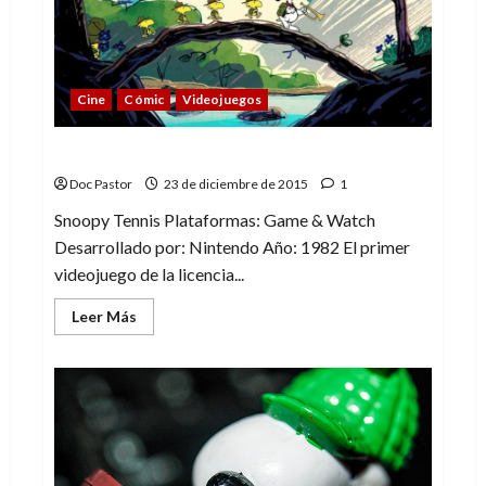
allá
de
Snoopy
Cine
Cómic
Videojuegos
Snoopy y los videojuegos
Doc Pastor
23 de diciembre de 2015
1
Snoopy Tennis Plataformas: Game & Watch
Desarrollado por: Nintendo Año: 1982 El primer
videojuego de la licencia...
Leer
Leer Más
más
acerca
de
Snoopy
y
los
videojuegos