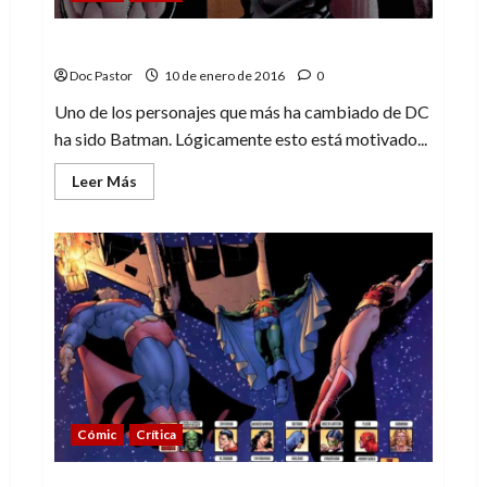
Convergencia: Batman (Flashpoint 1 de 2)
Doc Pastor
10 de enero de 2016
0
Uno de los personajes que más ha cambiado de DC
ha sido Batman. Lógicamente esto está motivado...
Leer
Leer Más
más
acerca
de
Convergencia:
Batman
(Flashpoint
1
de
2)
Cómic
Crítica