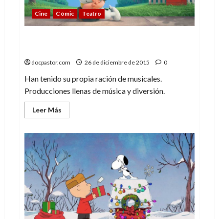
Cine
Cómic
Teatro
De Gordon a Poe: los musicales de Charlie
Brown
docpastor.com
26 de diciembre de 2015
0
Han tenido su propia ración de musicales.
Producciones llenas de música y diversión.
Leer
Leer Más
más
acerca
de
De
Gordon
a
Poe:
los
musicales
de
Charlie
Brown