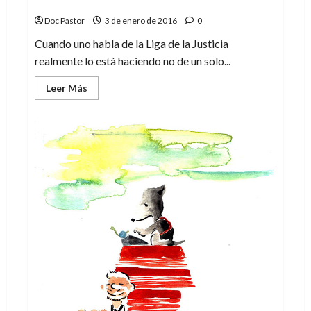
Convergencia: Liga de la Justicia
Doc Pastor
3 de enero de 2016
0
Cuando uno habla de la Liga de la Justicia
realmente lo está haciendo no de un solo...
Leer
Leer Más
más
acerca
de
Convergencia:
Liga
de
la
Justicia