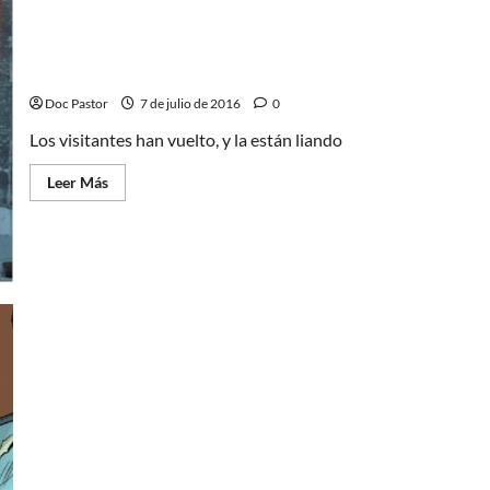
Los visitantes la lían (un poco tarde)
Doc Pastor
7 de julio de 2016
0
Los visitantes han vuelto, y la están liando
Leer
Leer Más
más
acerca
de
Los
visitantes
la
lían
(un
poco
tarde)