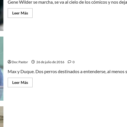
Gene Wilder se marcha, se va al cielo de los cómicos y nos dej
Leer
Leer Más
más
acerca
de
5
inolvidables
papeles
de
Gene
Wilder
Mascotas: diversión familiar desenfadada
Doc Pastor
26 de julio de 2016
0
Max y Duque. Dos perros destinados a entenderse, al menos si q
Leer
Leer Más
más
acerca
de
Mascotas:
diversión
familiar
desenfadada