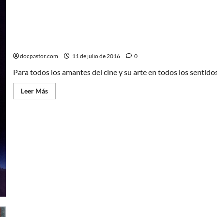
El arte de John Alvin Una joya de estantería
docpastor.com
11 de julio de 2016
0
Para todos los amantes del cine y su arte en todos los sentidos,
Leer
Leer Más
más
acerca
de
El
arte
de
John
Alvin
Una
joya
de
estantería