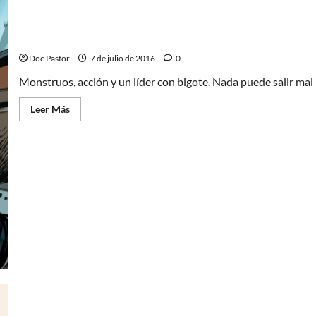
Los (monstruosos) comandos aulladores
Doc Pastor
7 de julio de 2016
0
Monstruos, acción y un líder con bigote. Nada puede salir mal
Leer
Leer Más
más
acerca
de
Los
(monstruosos)
comandos
aulladores