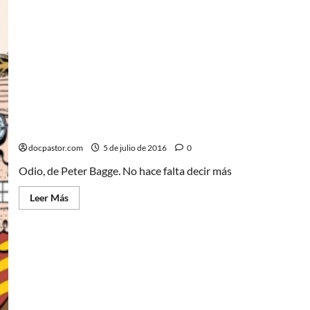
Odio (Integral 0) de Peter Bagge
docpastor.com
5 de julio de 2016
0
Odio, de Peter Bagge. No hace falta decir más
Leer
Leer Más
más
acerca
de
Odio
(Integral
0)
de
Peter
Bagge