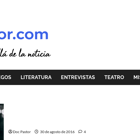
EGOS
LITERATURA
ENTREVISTAS
TEATRO
MI
5 inolvidables papeles de Gene Wilder
Doc Pastor
30 de agosto de 2016
4