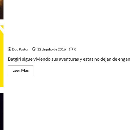
acerca
de
La
importancia
de
los
eventos
culturales
Batgirl: Interferencia
Doc Pastor
12 de julio de 2016
0
Batgirl sigue viviendo sus aventuras y estas no dejan de eng
Leer
Leer Más
más
acerca
de
Batgirl:
Interferencia