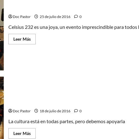
Autores, risas, cañas y Asturias. ¡Esto es el Celsius!
Doc Pastor
25 de julio de 2016
0
Celsius 232 es una joya, un evento imprescindible para todos 
Leer
Leer Más
más
acerca
de
Autores,
risas,
cañas
y
Asturias.
¡Esto
es
el
Celsius!
La importancia de los eventos culturales
Doc Pastor
18 de julio de 2016
0
La cultura está en todas partes, pero debemos apoyarla
Leer
Leer Más
más