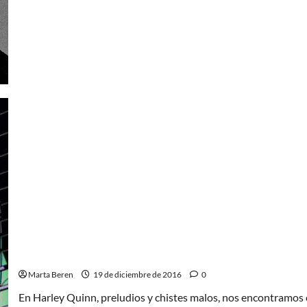
de
Reflexiones
de
2016.
Un
año
de
pérdidas
Harley Quinn, preludios y chistes malos
Marta Beren
19 de diciembre de 2016
0
En Harley Quinn, preludios y chistes malos, nos encontramos