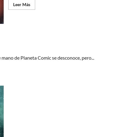
Leer
Leer Más
más
acerca
de
El
auténtico
Superman
ha
vuelto
e mano de Planeta Comic se desconoce, pero...
5 películas para ver esta navidad