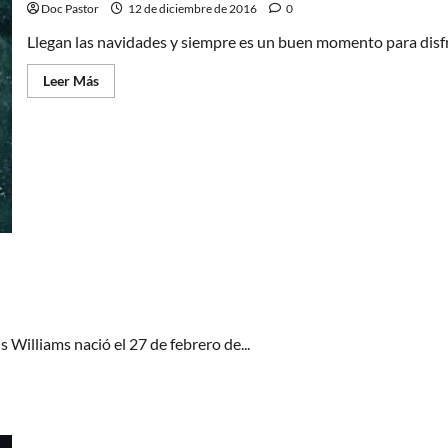
Doc Pastor
12 de diciembre de 2016
0
Llegan las navidades y siempre es un buen momento para disfr
Leer
Leer Más
más
acerca
de
5
películas
para
ver
esta
navidad
 Williams nació el 27 de febrero de...