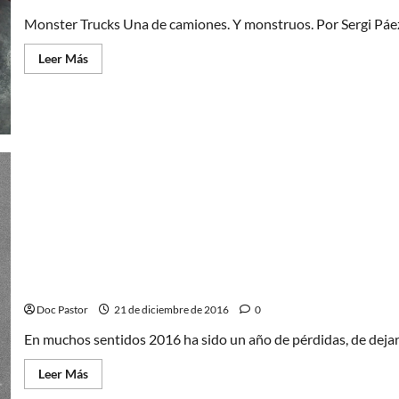
Monster Trucks Una de camiones. Y monstruos. Por Sergi Páez
Leer
Leer Más
más
acerca
de
Monster
Trucks
Una
de
camiones.
Y
monstruos.
Reflexiones de 2016. Un año de pérdidas
Doc Pastor
21 de diciembre de 2016
0
En muchos sentidos 2016 ha sido un año de pérdidas, de dejar 
Leer
Leer Más
más
acerca