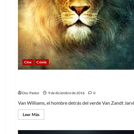
Cine
Cómic
Cine
Cómic
Van Williams, el hombre detrás del verde
Doc Pastor
9 de diciembre de 2016
0
Van Williams, el hombre detrás del verde Van Zandt Jarvis
Leer
Leer Más
más
acerca
de
Van