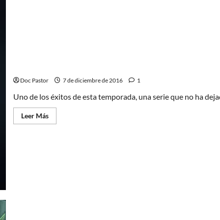
La 5 claves de Westworld
Doc Pastor
7 de diciembre de 2016
1
Uno de los éxitos de esta temporada, una serie que no ha deja
Leer
Leer Más
más
acerca
de
La
5
claves
de
Westworld