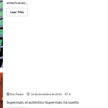
americanas...
Leer
Leer Más
más
acerca
de
Harley
Quinn,
preludios
y
chistes
malos
El auténtico Superman ha vuelto
Doc Pastor
16 de diciembre de 2016
0
Superman, el auténtico Superman, ha vuelto