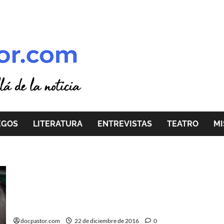
EGOS
LITERATURA
ENTREVISTAS
TEATRO
MI
Monster Trucks Una de camiones. Y monstruos.
docpastor.com
22 de diciembre de 2016
0