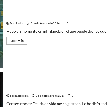
La chica y el dinosaurio diabólico
Doc Pastor
5 de diciembre de 2016
0
Hubo un momento en mi infancia en el que puede decirse que m
Leer
Leer Más
más
acerca
de
La
chica
y
el
dinosaurio
diabólico
Star Wars. Consecuencias: Deuda de vida
docpastor.com
2 de diciembre de 2016
0
Consecuencias: Deuda de vida me ha gustado. Lo he disfrutado