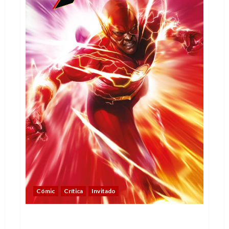
Cómic
Crítica
Invitado
Flash, la guerra de los villanos – Una
historia de los malos