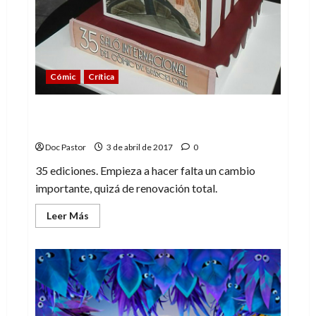
Cómic
Crítica
35º Salón del Cómic de Barcelona: A mí
me ha gustado (pero)
Doc Pastor
3 de abril de 2017
0
35 ediciones. Empieza a hacer falta un cambio
importante, quizá de renovación total.
Leer
Leer Más
más
acerca
de
35º
Salón
del
Cómic
de
Barcelona:
A