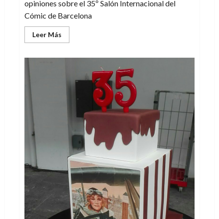
opiniones sobre el 35º Salón Internacional del
Cómic de Barcelona
Leer
Leer Más
más
acerca
de
¿Que
qué
le
ha
pasado
al
Salón
del
cómic?