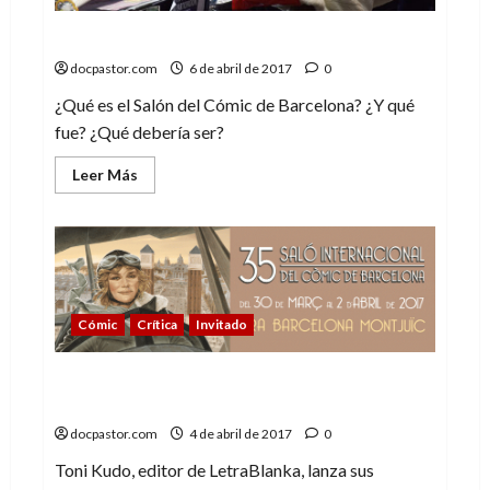
¿Qué es el Salón del Cómic?
docpastor.com
6 de abril de 2017
0
¿Qué es el Salón del Cómic de Barcelona? ¿Y qué
fue? ¿Qué debería ser?
Leer
Leer Más
más
acerca
de
¿Qué
es
el
Salón
del
Cómic?
Cómic
Crítica
Invitado
¿Que qué le ha pasado al Salón del
cómic?
docpastor.com
4 de abril de 2017
0
Toni Kudo, editor de LetraBlanka, lanza sus