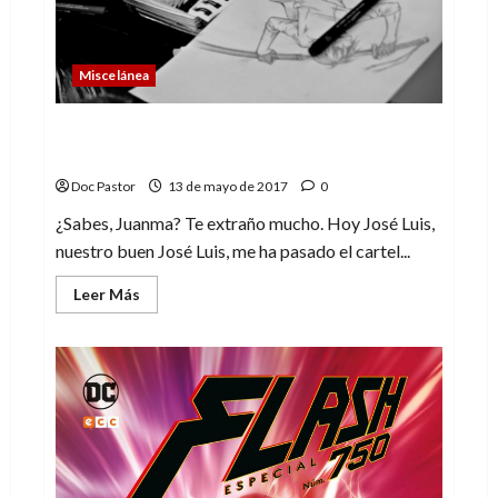
Miscelánea
A Juanmito, Juan Manuel Conde, dueño de
la tienda DTBOS
Doc Pastor
13 de mayo de 2017
0
¿Sabes, Juanma? Te extraño mucho. Hoy José Luis,
nuestro buen José Luis, me ha pasado el cartel...
Leer
Leer Más
más
acerca
de
A
Juanmito,
Juan
Manuel
Conde,
dueño
de
la
tienda
DTBOS