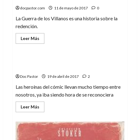
docpastor.com
11 de mayo de 2017
0
La Guerra de los Villanos es una historia sobre la
redención.
Leer
Leer Más
más
Cine
Cómic
Entrevistas
Literatura
acerca
de
Flash,
la
«La gran superheroína es sin duda
guerra
Wonder Woman» – Anabel Vélez
de
los
Doc Pastor
19 de abril de 2017
2
villanos
–
Una
Las heroínas del cómic llevan mucho tiempo entre
historia
nosotros, ya iba siendo hora de se reconociera
de
los
malos
Leer
Leer Más
más
acerca
de
«La
gran
superheroína
es