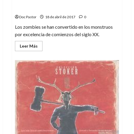
«El Apocalipsis, llegar, llegará» – Vito
Vázquez
Doc Pastor
18 de abril de 2017
0
Los zombies se han convertido en los monstruos
por excelencia de comienzos del siglo XX.
Leer
Leer Más
más
acerca
de
«El
Apocalipsis,
llegar,
llegará»
–
Vito
Vázquez