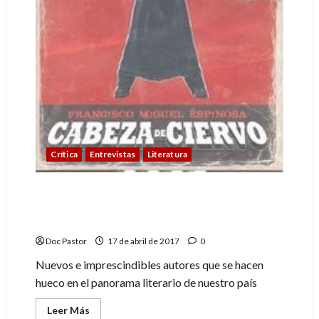
Crítica
Entrevistas
Literatura
«En España hay talento
desaprovechado»- Francisco Miguel
Espinosa, escritor
Doc Pastor
17 de abril de 2017
0
Nuevos e imprescindibles autores que se hacen
hueco en el panorama literario de nuestro país
Leer
Leer Más