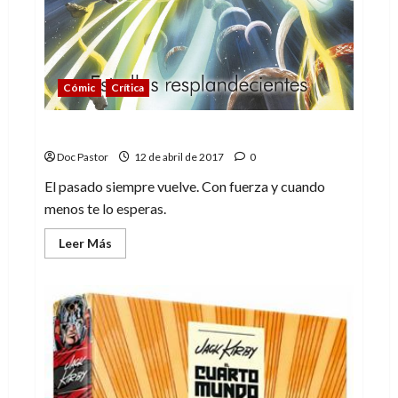
Cómic
Crítica
Astrocity: Cosas del pasado
Doc Pastor
12 de abril de 2017
0
El pasado siempre vuelve. Con fuerza y cuando
menos te lo esperas.
Leer
Leer Más
más
acerca
de
Astrocity:
Cosas
del
pasado