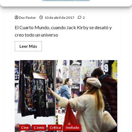
El Cuarto Mundo: Jack Kirby en estado
puro
Doc Pastor
10 de abril de 2017
2
El Cuarto Mundo, cuando Jack Kirby se desató y
creo todo un universo
Leer
Leer Más
más
acerca
de
El
Cuarto
Mundo:
Jack
Kirby
en
estado
puro
Cine
Cómic
Crítica
Invitado