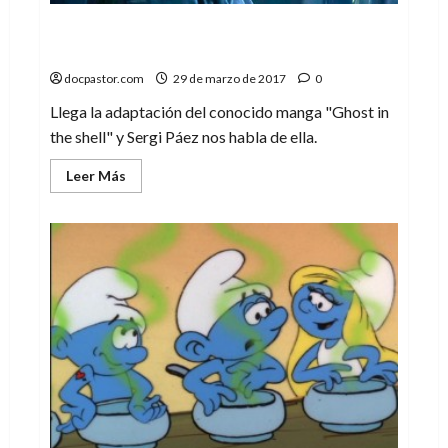
Ghost in the Shell El ‘alma’ del
blockbuster
docpastor.com
29 de marzo de 2017
0
Llega la adaptación del conocido manga "Ghost in
the shell" y Sergi Páez nos habla de ella.
Leer
Leer Más
más
acerca
de
Ghost
in
the
Shell
El
‘alma’
del
blockbuster