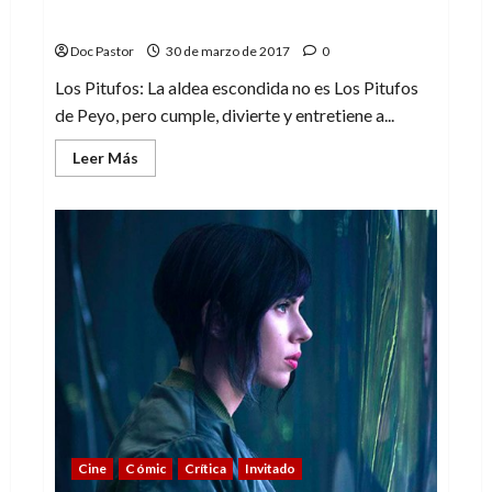
los de Peyo
Doc Pastor
30 de marzo de 2017
0
Los Pitufos: La aldea escondida no es Los Pitufos
de Peyo, pero cumple, divierte y entretiene a...
Leer
Leer Más
más
acerca
de
La
aldea
escondida.
Pitufos,
sí,
pero
no
los
de
Peyo
Cine
Cómic
Crítica
Invitado