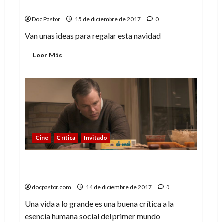
Unos recomendados para esta navidad
Doc Pastor
15 de diciembre de 2017
0
Van unas ideas para regalar esta navidad
Leer
Leer Más
más
acerca
de
Unos
recomendados
para
esta
navidad
Cine
Crítica
Invitado
Una vida a lo grande, una pequeña
decepción
docpastor.com
14 de diciembre de 2017
0
Una vida a lo grande es una buena crítica a la
esencia humana social del primer mundo