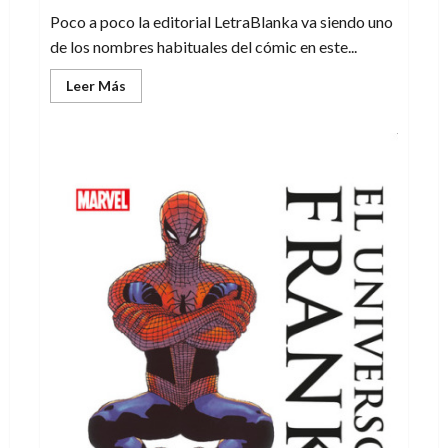
Poco a poco la editorial LetraBlanka va siendo uno
de los nombres habituales del cómic en este...
Leer
Leer Más
más
acerca
de
«Procuramos
generar
cada
vez
más
títulos»
–
Toni
Kudo,
fundador
de
LetraBlanka
Editorial