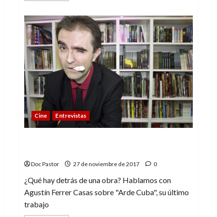
acerca
de
Coco:
el
nuevo
hechizo
de
Pixar
Cine
Entrevistas
«Afronto la página con terror» – Agustín
Ferrer Casas, autor de «Arde Cuba»
Doc Pastor
27 de noviembre de 2017
0
¿Qué hay detrás de una obra? Hablamos con
Agustín Ferrer Casas sobre "Arde Cuba", su último
trabajo