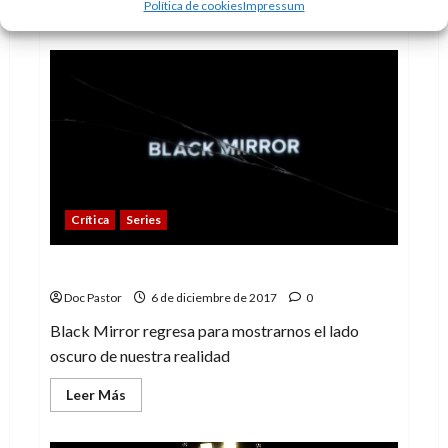
Leer
Leer Más
Política de cookies
Impressum
más
acerca
de
La
guerra
estelar
de
los
Omega
Men
Crítica
Series
Black Mirror, el regreso de distopía
Doc Pastor
6 de diciembre de 2017
0
Black Mirror regresa para mostrarnos el lado
oscuro de nuestra realidad
Leer
Leer Más
más
acerca
de