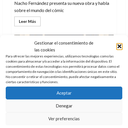
Nacho Fernández presenta su nueva obra y habla
sobre el mundo del cómic
Leer
Leer Más
más
acerca
de
«Quiero
llamar
Gestionar el consentimiento de
la
atención
las cookies
del
Para ofrecer las mejores experiencias, utilizamos tecnologías como las
lector
sobre
cookies para almacenar y/o acceder a la información del dispositivo. El
cuestiones
consentimiento de estas tecnologías nos permitirá procesar datos como el
morales»
comportamiento de navegación o las identificaciones únicas en este sitio.
–
No consentir o retirar el consentimiento, puede afectar negativamente a
Nacho
Fernández
ciertas características y funciones.
habla
Cómic
Crítica
sobre
Aceptar
su
nueva
La guerra estelar de los Omega Men
obra
Denegar
Doc Pastor
7 de diciembre de 2017
0
¿Te unes a los Omega Men?
Ver preferencias