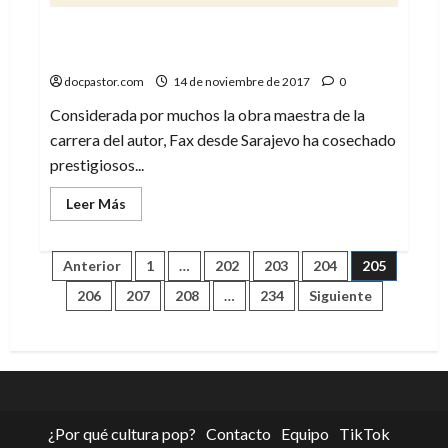
Fax desde Sarajevo: una historia no apta
para estómagos delicados
docpastor.com
14 de noviembre de 2017
0
Considerada por muchos la obra maestra de la
carrera del autor, Fax desde Sarajevo ha cosechado
prestigiosos...
Leer
Leer Más
más
acerca
de
Fax
Paginación
Anterior
1
…
202
203
204
205
desde
Sarajevo:
206
207
208
…
234
Siguiente
una
de
historia
no
apta
entradas
para
estómagos
delicados
¿Por qué cultura pop?
Contacto
Equipo
TikTok