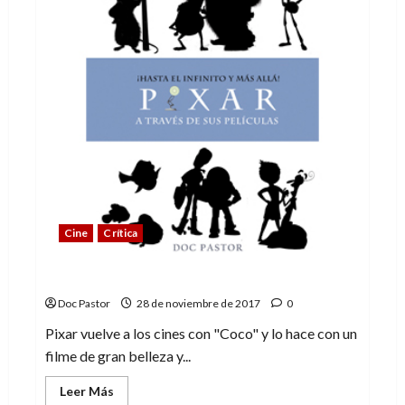
Cine
Crítica
Coco: el nuevo hechizo de Pixar
Doc Pastor
28 de noviembre de 2017
0
Pixar vuelve a los cines con "Coco" y lo hace con un
filme de gran belleza y...
Leer
Leer Más
más