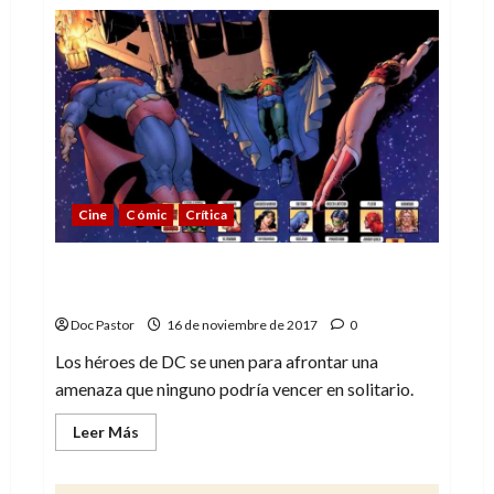
de
Asesinato
en
el
Orient
Express:
Alguien
ha
cometido
un
crimen…
otra
vez.
Cine
Cómic
Crítica
Liga de la Justicia: cumpliendo lo
prometido (pero de forma justita)
Doc Pastor
16 de noviembre de 2017
0
Los héroes de DC se unen para afrontar una
amenaza que ninguno podría vencer en solitario.
Leer
Leer Más
más
acerca
de
Liga