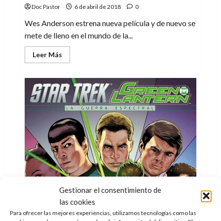
Doc Pastor
6 de abril de 2018
0
Wes Anderson estrena nueva película y de nuevo se
mete de lleno en el mundo de la...
Leer
Leer Más
más
acerca
de
Isla
de
perros
de
Wes
Anderson:
Gerry
Anderson
estaría
orgulloso
Gestionar el consentimiento de
las cookies
Para ofrecer las mejores experiencias, utilizamos tecnologías como las