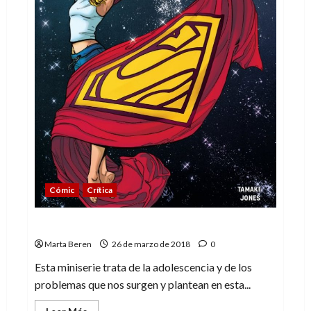
Cómic
Crítica
Supergirl: Fuera de lo común
Marta Beren
26 de marzo de 2018
0
Esta miniserie trata de la adolescencia y de los
problemas que nos surgen y plantean en esta...
Leer