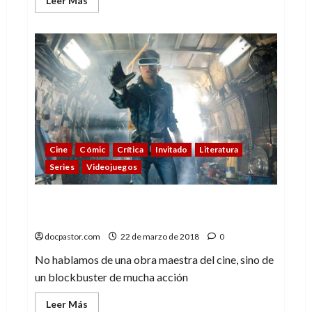
Leer Más
más
acerca
de
Supergirl:
Fuera
de
lo
común
Cine
Cómic
Crítica
Invitado
Literatura
Series
Videojuegos
Ready Player One: Frikismo palomitero
made in Spielberg
docpastor.com
22 de marzo de 2018
0
No hablamos de una obra maestra del cine, sino de
un blockbuster de mucha acción
Leer
Leer Más