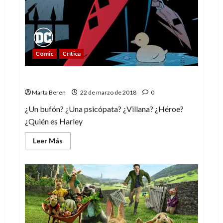
Cómic
Crítica
Harley Quinn: Venganza ilimitada
Marta Beren
22 de marzo de 2018
0
¿Un bufón? ¿Una psicópata? ¿Villana? ¿Héroe?
¿Quién es Harley
Leer
Leer Más
más
acerca
de
Harley
Quinn:
Venganza
ilimitada