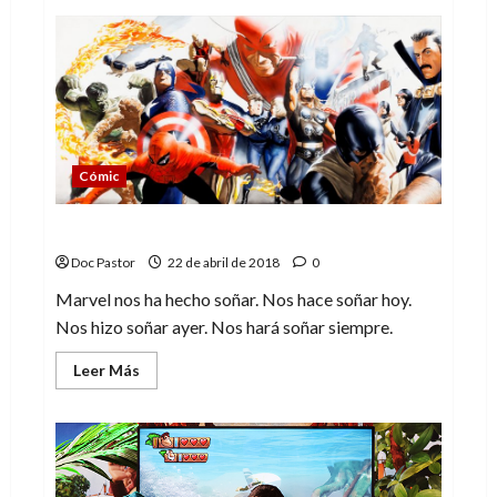
de
¡10
años
de
Marvel
Studios!
Cómic
Marvel Comics. Hoy. Ayer. Siempre
Doc Pastor
22 de abril de 2018
0
Marvel nos ha hecho soñar. Nos hace soñar hoy.
Nos hizo soñar ayer. Nos hará soñar siempre.
Leer
Leer Más
más
acerca
de
Marvel
Comics.
Hoy.
Ayer.
Siempre