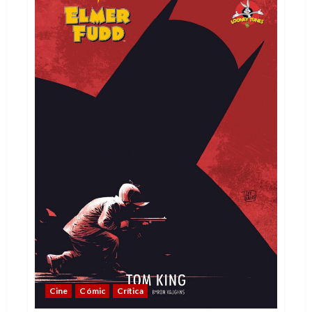
visión
personal
Cine
Cómic
Crítica