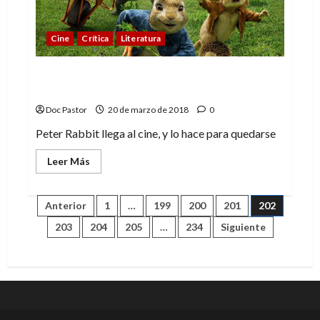
Cine
Crítica
Literatura
¡Peter Rabbit salta al cine! Esponjoso,
intrépido y muy divertido
Doc Pastor
20 de marzo de 2018
0
Peter Rabbit llega al cine, y lo hace para quedarse
Leer
Leer Más
más
acerca
de
¡Peter
Paginación
Anterior
1
…
199
200
201
202
Rabbit
salta
203
204
205
…
234
Siguiente
al
de
cine!
Esponjoso,
intrépido
entradas
y
muy
divertido