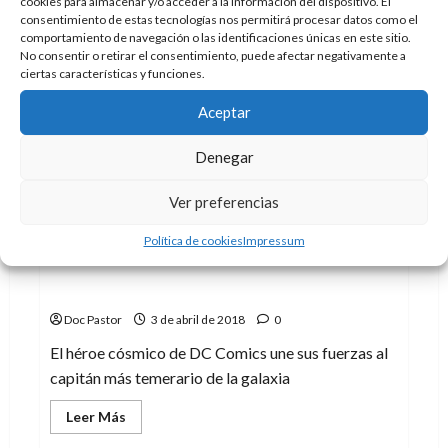
cookies para almacenar y/o acceder a la información del dispositivo. El
consentimiento de estas tecnologías nos permitirá procesar datos como el
comportamiento de navegación o las identificaciones únicas en este sitio.
No consentir o retirar el consentimiento, puede afectar negativamente a
ciertas características y funciones.
Aceptar
Denegar
Ver preferencias
Cine
Cómic
Crítica
Política de cookies
Impressum
Star Trek/Green Lantern se cruzan en La
guerra espectral
Doc Pastor
3 de abril de 2018
0
El héroe cósmico de DC Comics une sus fuerzas al
capitán más temerario de la galaxia
Leer
Leer Más
más
acerca