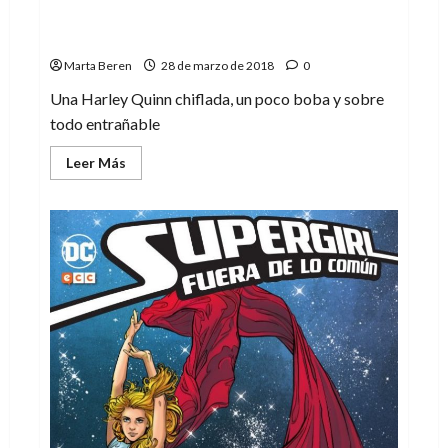
Las aventuras de Harley Quinn, seguimos
de aniversario
Marta Beren
28 de marzo de 2018
0
Una Harley Quinn chiflada, un poco boba y sobre
todo entrañable
Leer
Leer Más
más
acerca
de
Las
aventuras
de
Harley
Quinn,
seguimos
de
aniversario