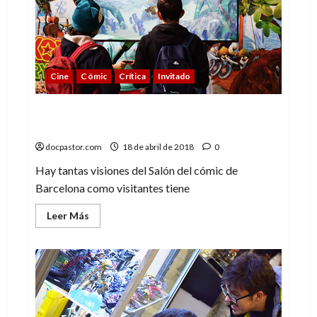
Cine
Cómic
Crítica
Invitado
36º Salón del cómic de Barcelona:
también para niños
docpastor.com
18 de abril de 2018
0
Hay tantas visiones del Salón del cómic de
Barcelona como visitantes tiene
Leer
Leer Más
más
acerca
de
36º
Salón
del
cómic
de
Barcelona:
también