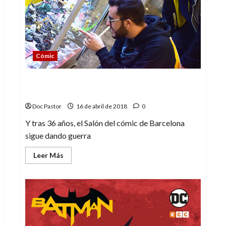
para
niños
Cómic
36º Salón del cómic de Barcelona: una
visión personal
Doc Pastor
16 de abril de 2018
0
Y tras 36 años, el Salón del cómic de Barcelona
sigue dando guerra
Leer
Leer Más
más
acerca
de
36º
Salón
del
cómic
de
Barcelona:
una