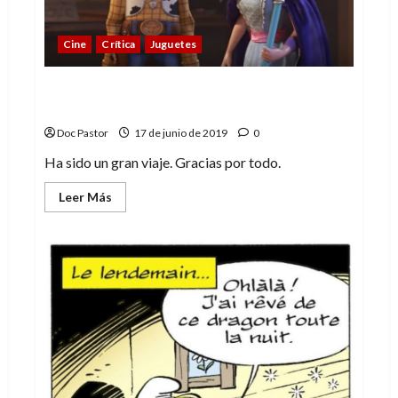
Cine
Crítica
Juguetes
Toy Story 4: juguetes llenos de
sentimientos
Doc Pastor
17 de junio de 2019
0
Ha sido un gran viaje. Gracias por todo.
Leer
Leer Más
más
acerca
de
Toy
Story
4:
juguetes
llenos
de
sentimientos