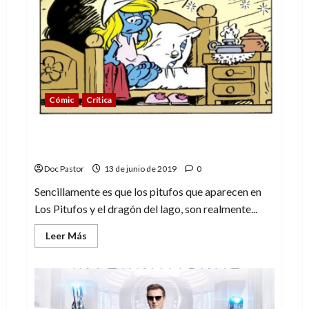
Cómic
Crítica
Los Pitufos y el dragón del lago: Peyo
estaría orgulloso
Doc Pastor
13 de junio de 2019
0
Sencillamente es que los pitufos que aparecen en
Los Pitufos y el dragón del lago, son realmente...
Leer
Leer Más
más
acerca
de
Los
Pitufos
y
el