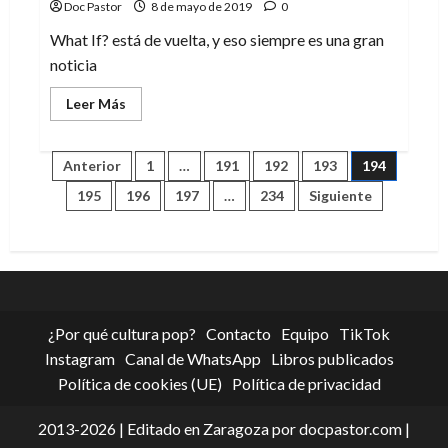
Doc Pastor
8 de mayo de 2019
0
What If? está de vuelta, y eso siempre es una gran
noticia
Leer
Leer Más
más
acerca
de
What
Paginación
Anterior
1
…
191
192
193
194
If?,
un
195
196
197
…
234
Siguiente
viaje
de
a
otras
realidades
entradas
¿Por qué cultura pop?
Contacto
Equipo
TikTok
Instagram
Canal de WhatsApp
Libros publicados
Política de cookies (UE)
Política de privacidad
2013-2026 | Editado en Zaragoza por docpastor.com |