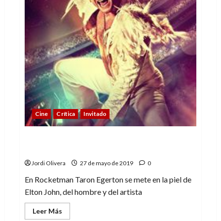
Cine
Crítica
Invitado
Rocketman: Hacia el estrellato (no
estrellado)
Jordi Olivera
27 de mayo de 2019
0
En Rocketman Taron Egerton se mete en la piel de
Elton John, del hombre y del artista
Leer
Leer Más
más