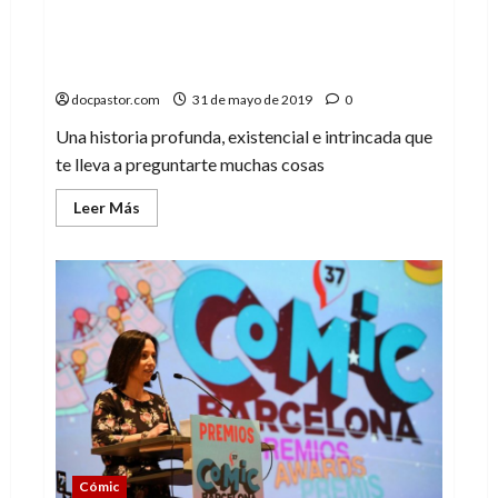
Smart Girl: ¿Sueñan los androides con
revoluciones del proletariado
mecánicas?
docpastor.com
31 de mayo de 2019
0
Una historia profunda, existencial e intrincada que
te lleva a preguntarte muchas cosas
Leer
Leer Más
más
acerca
de
Smart
Girl:
¿Sueñan
los
androides
con
revoluciones
del
proletariado
mecánicas?
Cómic