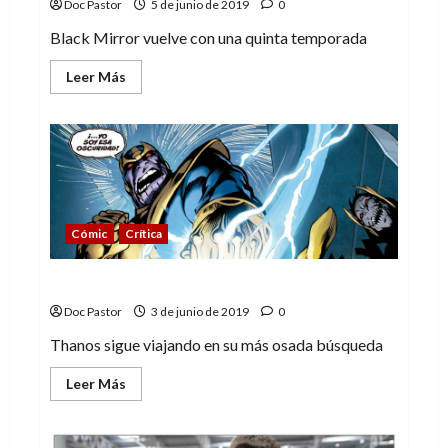
Doc Pastor
5 de junio de 2019
0
Black Mirror vuelve con una quinta temporada
Leer
Leer Más
más
acerca
de
Black
Mirror
(T5):
Una
vuelta
a
la
realidad
Cómic
Crítica
Thanos: el conflicto del infinito
Doc Pastor
3 de junio de 2019
0
Thanos sigue viajando en su más osada búsqueda
Leer
Leer Más
más
acerca
de
Thanos: