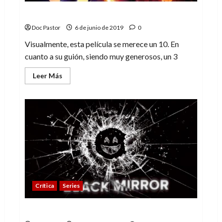
Fénix Oscura: Todo renace, excepto Fox
Doc Pastor
6 de junio de 2019
0
Visualmente, esta película se merece un 10. En
cuanto a su guión, siendo muy generosos, un 3
Leer
Leer Más
más
acerca
de
Fénix
Oscura:
Todo
renace,
excepto
Fox
Crítica
Series
Black Mirror (T5): Una vuelta a la realidad