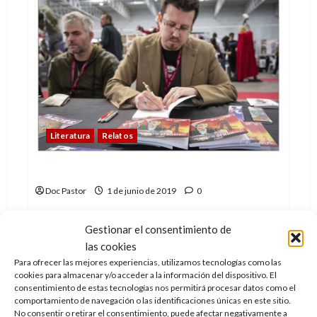
el
conflicto
del
infinito
Literatura
Relatos
Sobre la Feria del libro de Madrid
Doc Pastor
1 de junio de 2019
0
La Feria del Libro de Madrid es todo un icono.
Gestionar el consentimiento de
Leer
Leer Más
las cookies
más
acerca
Para ofrecer las mejores experiencias, utilizamos tecnologías como las
de
cookies para almacenar y/o acceder a la información del dispositivo. El
Sobre
consentimiento de estas tecnologías nos permitirá procesar datos como el
la
Feria
comportamiento de navegación o las identificaciones únicas en este sitio.
del
No consentir o retirar el consentimiento, puede afectar negativamente a