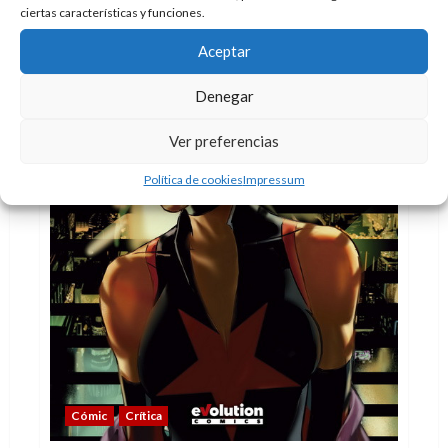
libro
ciertas características y funciones.
de
Madrid
Aceptar
Denegar
Ver preferencias
Política de cookies
Impressum
Cómic
Crítica