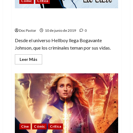
Cómic
Crítica
Bogavante Johnson: Una cadena forjada
en vida
Doc Pastor
10 de junio de 2019
0
Desde el universo Hellboy llega Bogavante
Johnson, que los criminales teman por sus vidas.
Leer
Leer Más
más
acerca
de
Bogavante
Johnson:
Una
cadena
forjada
en
vida
Cine
Cómic
Crítica