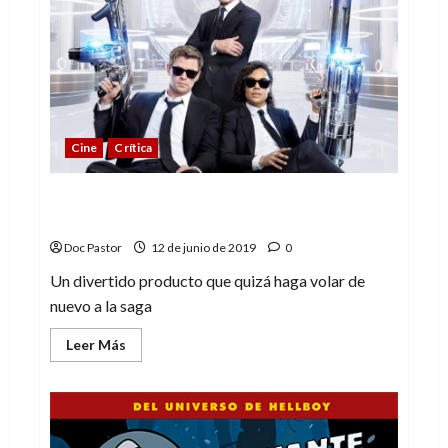
dragón
del
lago:
Peyo
estaría
orgulloso
Cine
Crítica
Men in Black: International, el negro ha
vuelto a la pantalla
Doc Pastor
12 de junio de 2019
0
Un divertido producto que quizá haga volar de
nuevo a la saga
Leer
Leer Más
más
acerca
de
Men
in
Black:
International,