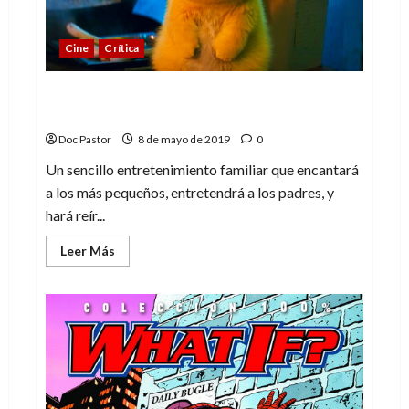
la
fuerza
Cine
Crítica
Detective Pikachu, humor para toda la
familia
Doc Pastor
8 de mayo de 2019
0
Un sencillo entretenimiento familiar que encantará
a los más pequeños, entretendrá a los padres, y
hará reír...
Leer
Leer Más
más
acerca
de
Detective
Pikachu,
humor
para
toda
la
familia