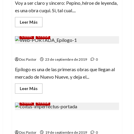
Voy a ser claro y sincero: Pepino, héroe de leyenda,
es una obra cuqui. Si, tal cual....
Leer
Leer Más
más
acerca
de
Cómic
Crítica
Pepino,
un
cuqui
Epílogo, de Pablo Velarde
héroe
de
leyenda
Doc Pastor
23 de septiembre de 2019
0
Epílogo es una de las primeras obras que llegan al
mercado de Nuevo Nueve, y deja el...
Leer
Leer Más
más
acerca
de
Cómic
Crítica
Epílogo,
de
Pablo
Coitus imperfectus: Ricardo Peregrina
Velarde
vuelve a la carga
Doc Pastor
19 de septiembre de 2019
0