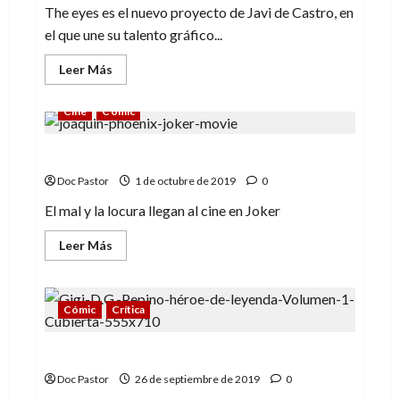
The eyes es el nuevo proyecto de Javi de Castro, en
el que une su talento gráfico...
Leer
Leer Más
más
acerca
de
Cine
Cómic
The
eyes,
la
Joker: la raíces de la locura
nueva
aventura
de
Doc Pastor
1 de octubre de 2019
0
Javi
de
El mal y la locura llegan al cine en Joker
Castro
Leer
Leer Más
más
acerca
de
Joker:
la
Cómic
Crítica
raíces
de
la
Pepino, un cuqui héroe de leyenda
locura
Doc Pastor
26 de septiembre de 2019
0