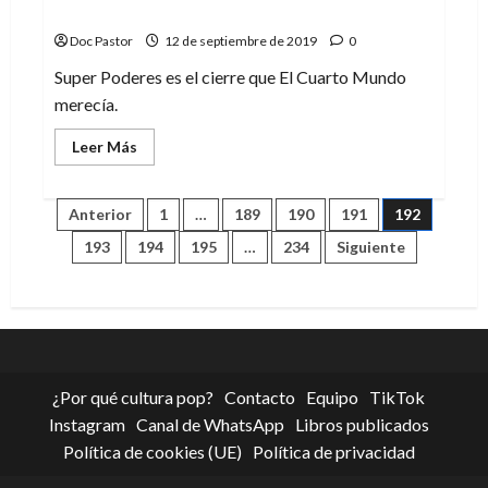
el
Mundo
espacio
Doc Pastor
12 de septiembre de 2019
0
Super Poderes es el cierre que El Cuarto Mundo
merecía.
Leer
Leer Más
más
acerca
de
Super
Paginación
Anterior
1
…
189
190
191
192
Poderes:
El
193
194
195
…
234
Siguiente
epílogo
de
de
El
Cuarto
entradas
Mundo
¿Por qué cultura pop?
Contacto
Equipo
TikTok
Instagram
Canal de WhatsApp
Libros publicados
Política de cookies (UE)
Política de privacidad