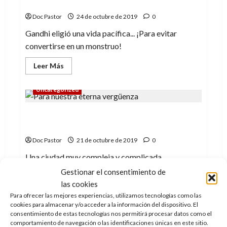
delirio
Doc Pastor
24 de octubre de 2019
0
Gandhi eligió una vida pacífica... ¡Para evitar
convertirse en un monstruo!
Leer
Leer Más
más
acerca
de
Uncategorized
Gandhi,
la
bestia
Barcelona y las llamas de la
interior:
un
incertidumbre
excéntrico
delirio
Doc Pastor
21 de octubre de 2019
0
Una ciudad muy compleja y complicada.
Gestionar el consentimiento de
Leer
Leer Más
más
las cookies
acerca
Para ofrecer las mejores experiencias, utilizamos tecnologías como las
de
Cine
Crítica
Barcelona
cookies para almacenar y/o acceder a la información del dispositivo. El
y
consentimiento de estas tecnologías nos permitirá procesar datos como el
las
comportamiento de navegación o las identificaciones únicas en este sitio.
Sin filtro: amistad en estado puro
llamas