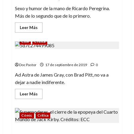
Sexo y humor de la mano de Ricardo Peregrina.
Más de lo segundo que de lo primero.
Leer
Leer Más
más
acerca
de
Cine
Crítica
Coitus
imperfectus:
Ricardo
Ad Astra: un intimista relato en el espacio
Peregrina
vuelve
a
Doc Pastor
17 de septiembre de 2019
0
la
carga
Ad Astra de James Gray, con Brad Pitt, no va a
dejar a nadie indiferente.
Leer
Leer Más
más
acerca
de
Ad
Astra:
Cómic
Crítica
un
intimista
relato
Super Poderes: El epílogo de El Cuarto
en