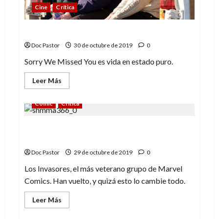
Cine
Crítica
Sorry We Missed You: una fábula triste
Doc Pastor
30 de octubre de 2019
0
Sorry We Missed You es vida en estado puro.
Leer
Leer Más
más
acerca
de
Cómic
Crítica
Sorry
We
Missed
Invasores: Fantasmas de guerra (y del
You:
una
pasado)
fábula
triste
Doc Pastor
29 de octubre de 2019
0
Los Invasores, el más veterano grupo de Marvel
Comics. Han vuelto, y quizá esto lo cambie todo.
Leer
Leer Más
más
acerca