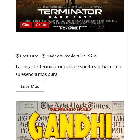
Cine
Crítica
Terminator: Destino oscuro. Ahora sí,
Terminator está de vuelta
Doc Pastor
24 de octubre de 2019
2
La saga de Terminator está de vuelta y lo hace con
su esencia más pura.
Leer
Leer Más
más
acerca
de
Terminator:
Destino
oscuro.
Ahora
sí,
Terminator
está
de
vuelta