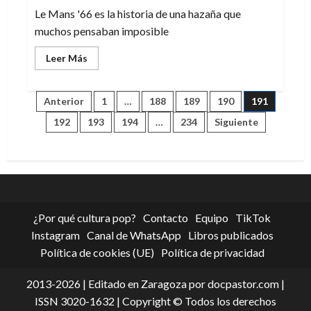
de
Beatrice
Le Mans '66 es la historia de una hazaña que
E.
Clay
muchos pensaban imposible
Leer
Leer Más
más
acerca
de
Le
Paginación
Anterior
1
…
188
189
190
191
Mans
’66:
192
193
194
…
234
Siguiente
la
de
historia
de
una
entradas
hazaña
¿Por qué cultura pop?
Contacto
Equipo
TikTok
Instagram
Canal de WhatsApp
Libros publicados
Política de cookies (UE)
Política de privacidad
2013-2026 | Editado en Zaragoza por docpastor.com |
ISSN 3020-1632 | Copyright © Todos los derechos