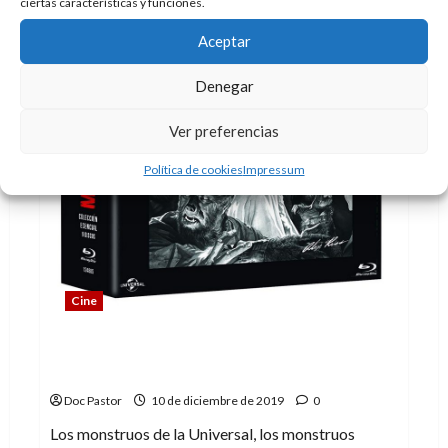
secuela
ciertas características y funciones.
de
Alain
Aceptar
Ayroles
y
Juanjo
Guarnido
Denegar
Ver preferencias
Política de cookies
Impressum
Cine
Universal – Monstruos Clásicos: Colección
esencial
Doc Pastor
10 de diciembre de 2019
0
Los monstruos de la Universal, los monstruos