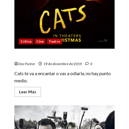
Crítica
Cine
Teatro
Cats: un caos onírico
Doc Pastor
19 de diciembre de 2019
0
Cats te va a encantar o vas a odiarla, no hay punto
medio.
Leer
Leer Más
más
acerca
de
Cats:
un
caos
onírico