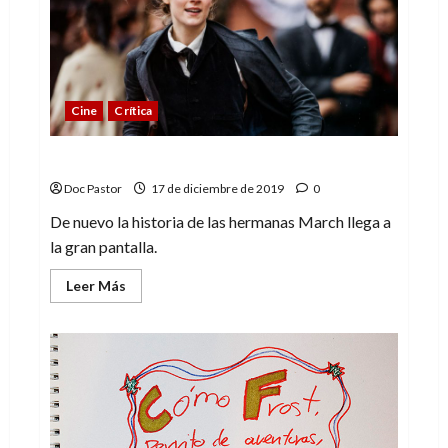
e
irreverente
crítica
al
nazismo
Cine
Crítica
Mujercitas: convence, pero no emociona
Doc Pastor
17 de diciembre de 2019
0
De nuevo la historia de las hermanas March llega a
la gran pantalla.
Leer
Leer Más
más
acerca
de
Mujercitas:
convence,
pero
no
emociona