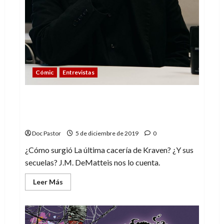
Cómic
Entrevistas
«Kraven era único en su especie» – J.M.
DeMatteis, guionista de La última cacería
de Kraven
Doc Pastor
5 de diciembre de 2019
0
¿Cómo surgió La última cacería de Kraven? ¿Y sus
secuelas? J.M. DeMatteis nos lo cuenta.
Leer
Leer Más
más
acerca
de
«Kraven
era
único