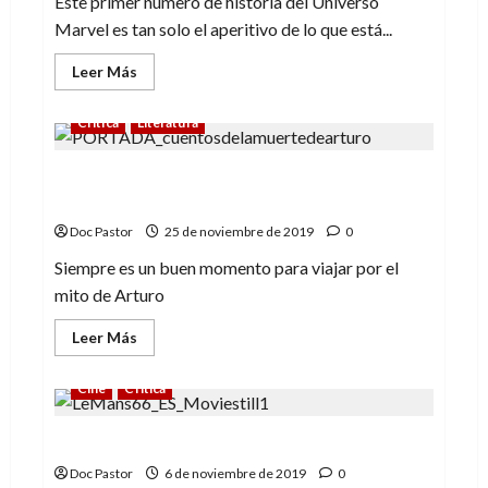
Este primer número de historia del Universo
Marvel es tan solo el aperitivo de lo que está...
Leer
Leer Más
más
acerca
de
Crítica
Literatura
Historia
del
Universo
Cuentos de la muerte de Arturo, de
Marvel:
así
Beatrice E. Clay
empezó
todo
Doc Pastor
25 de noviembre de 2019
0
Siempre es un buen momento para viajar por el
mito de Arturo
Leer
Leer Más
más
acerca
de
Cine
Crítica
Cuentos
de
la
Le Mans ’66: la historia de una hazaña
muerte
de
Arturo,
Doc Pastor
6 de noviembre de 2019
0