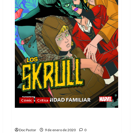
Cómic
Crítica
Los Skrull: Unidad familiar (o retrato
íntimo de una familia skrull)
Doc Pastor
9 de enero de 2020
0