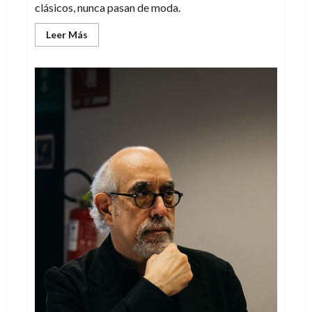
clásicos, nunca pasan de moda.
Leer
Leer Más
más
acerca
de
Universal
–
Monstruos
Clásicos:
Colección
esencial