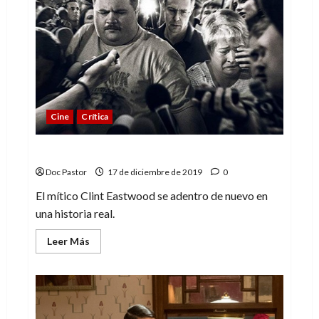
Cine
Crítica
Richard Jewell: de nuevo, Clint Eastwood
Doc Pastor
17 de diciembre de 2019
0
El mítico Clint Eastwood se adentro de nuevo en
una historia real.
Leer
Leer Más
más
acerca
de
Richard
Jewell:
de
nuevo,