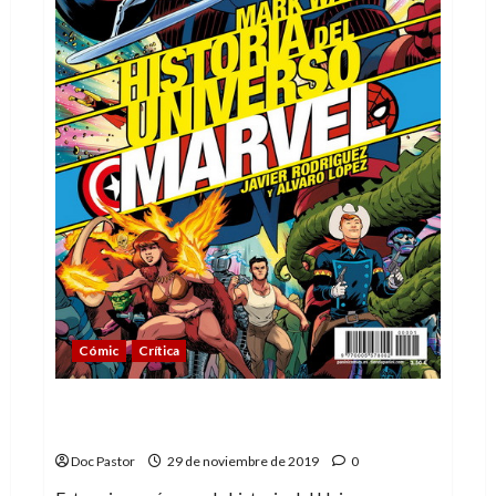
Cómic
Crítica
Historia del Universo Marvel: así empezó
todo
Doc Pastor
29 de noviembre de 2019
0