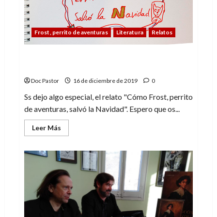
Frost, perrito de aventuras
Literatura
Relatos
Cómo Frost, perrito de aventuras, salvó la
Navidad
Doc Pastor
16 de diciembre de 2019
0
Ss dejo algo especial, el relato "Cómo Frost, perrito
de aventuras, salvó la Navidad". Espero que os...
Leer
Leer Más
más
acerca
de
Cómo
Frost,
perrito
de
aventuras,
salvó
la
Navidad