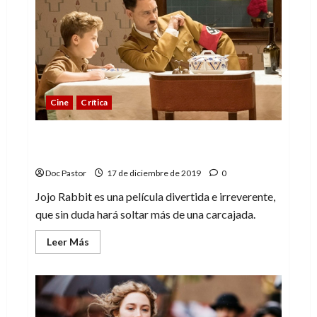
Clint
Eastwood
Cine
Crítica
Jojo Rabbit: una divertida e irreverente
crítica al nazismo
Doc Pastor
17 de diciembre de 2019
0
Jojo Rabbit es una película divertida e irreverente,
que sin duda hará soltar más de una carcajada.
Leer
Leer Más
más
acerca
de
Jojo
Rabbit:
una
divertida