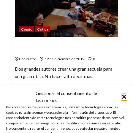
Cómic
Crítica
El Buscón en las Indias, una gran secuela
de Alain Ayroles y Juanjo Guarnido
Doc Pastor
12 de diciembre de 2019
0
Dos grandes autores crear una gran secuela para
una gran obra. No hace falta decir más.
Leer
Leer Más
más
Gestionar el consentimiento de
acerca
de
las cookies
El
Para ofrecer las mejores experiencias, utilizamos tecnologías como las
Buscón
en
cookies para almacenar y/o acceder a la información del dispositivo. El
las
consentimiento de estas tecnologías nos permitirá procesar datos como el
Indias,
comportamiento de navegación o las identificaciones únicas en este sitio.
una
No consentir o retirar el consentimiento, puede afectar negativamente a
gran