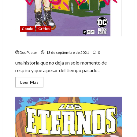
Cómic
Crítica
Mata a tu novio, de Grant Morrison
Doc Pastor
13 de septiembre de 2021
0
una historia que no deja un solo momento de
respiro y que a pesar del tiempo pasado...
Leer
Leer Más
más
acerca
de
Mata
a
tu
novio,
de
Grant
Morrison