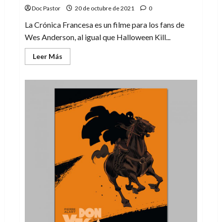
Doc Pastor
20 de octubre de 2021
0
La Crónica Francesa es un filme para los fans de
Wes Anderson, al igual que Halloween Kill...
Leer
Leer Más
más
acerca
de
La
Crónica
Francesa
y
Halloween
Kills,
dos
propuestas
para
un
fin
de
semana