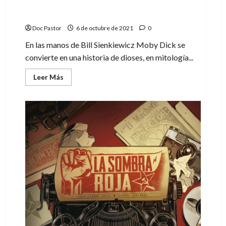
El claustrofóbico Moby Dick de Bill
Sienkiewicz
Doc Pastor
6 de octubre de 2021
0
En las manos de Bill Sienkiewicz Moby Dick se
convierte en una historia de dioses, en mitología...
Leer
Leer Más
más
acerca
de
El
claustrofóbico
Moby
Dick
de
Bill
Sienkiewicz