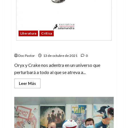
Literatura
Crítica
Oryx y Crake, un relato sobre la soledad
Doc Pastor
13 de octubre de 2021
0
Oryx y Crake nos adentra en un universo que
perturbará a todo al que se atreva a...
Leer
Leer Más
más
acerca
de
Oryx
y
Crake,
un
relato
sobre
la
soledad