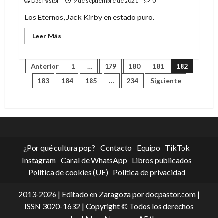
Doc Pastor
9 de septiembre de 2021
0
Los Eternos, Jack Kirby en estado puro.
Leer
Leer Más
más
acerca
de
Los
Paginación
Anterior
1
…
179
180
181
182
Eternos,
de
183
184
185
…
234
Siguiente
Jack
de
Kirby
entradas
¿Por qué cultura pop?
Contacto
Equipo
TikTok
Instagram
Canal de WhatsApp
Libros publicados
Política de cookies (UE)
Política de privacidad
2013-2026 | Editado en Zaragoza por docpastor.com |
ISSN 3020-1632 | Copyright © Todos los derechos