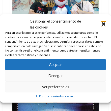
Gestionar el consentimiento de
las cookies
Cómic
Para ofrecer las mejores experiencias, utilizamos tecnologías como las
cookies para almacenar y/o acceder a la información del dispositivo. El
consentimiento de estas tecnologías nos permitirá procesar datos como el
XIX Salón del Cómic de Getxo: Crónica de
comportamiento de navegación o las identificaciones únicas en este sitio.
un viaje
No consentir o retirar el consentimiento, puede afectar negativamente a
ciertas características y funciones.
Doc Pastor
8 de octubre de 2021
0
Tres días de viñetas, ¿hace falta decir algo más
Aceptar
Leer
Leer Más
Denegar
más
acerca
de
Ver preferencias
XIX
Salón
del
Política de cookies
Impressum
Cómic
de
Getxo:
Crónica