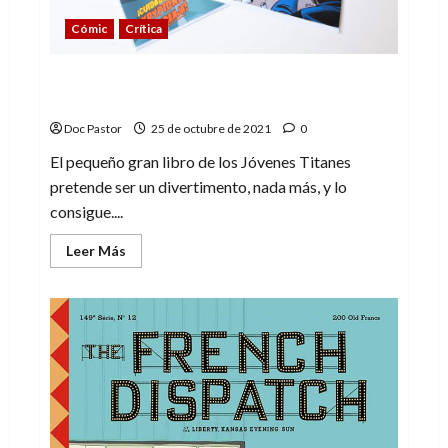
Cómic
Crítica
El pequeño gran (y divertido) libro de los
Teen Titans Go!
Doc Pastor
25 de octubre de 2021
0
El pequeño gran libro de los Jóvenes Titanes
pretende ser un divertimento, nada más, y lo
consigue....
Leer
Leer Más
más
acerca
de
El
pequeño
gran
(y
divertido)
libro
de
los
Teen
Titans
Go!