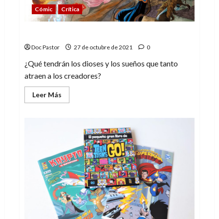
Cómic
Crítica
Dioses, sueños, viñetas
Doc Pastor
27 de octubre de 2021
0
¿Qué tendrán los dioses y los sueños que tanto
atraen a los creadores?
Leer
Leer Más
más
acerca
de
Dioses,
sueños,
viñetas