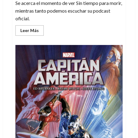
Se acerca el momento de ver Sin tiempo para morir,
mientras tanto podemos escuchar su podcast
oficial.
Leer
Leer Más
más
acerca
de
James
Bond
está
de
vuelta
y
estrena
su
propio
podcast
oficial