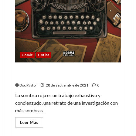
Cómic
Crítica
La sombra roja: A la busca de Tina
Modotti
Doc Pastor
28 de septiembre de 2021
0
La sombra roja es un trabajo exhaustivo y
concienzudo, una retrato de una investigación con
más sombras...
Leer
Leer Más
más
acerca
de