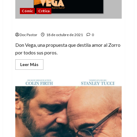
Cómic
Crítica
Don Vega: la reinvención del Zorro
Doc Pastor
18 de octubre de 2021
0
Don Vega, una propuesta que destila amor al Zorro
por todos sus poros.
Leer
Leer Más
más
acerca
de
Don
Vega:
la
reinvención
del
Zorro