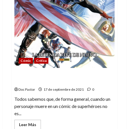
Cómic
Crítica
Capitán América: La leyenda vive de
nuevo
Doc Pastor
17 de septiembre de 2021
0
Todos sabemos que, de forma general, cuando un
personaje muere en un cómic de superhéroes no
es...
Leer
Leer Más
más