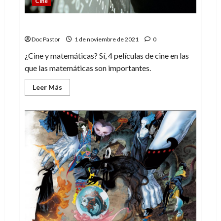
Cine
De cine y matemáticas
Doc Pastor
1 de noviembre de 2021
0
¿Cine y matemáticas? Sí, 4 películas de cine en las
que las matemáticas son importantes.
Leer
Leer Más
más
acerca
de
De
cine
y
matemáticas