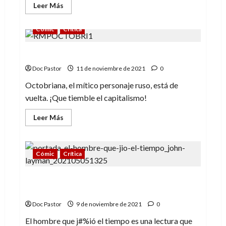
Leer
Leer Más
más
acerca
de
Cómic
Crítica
U.S.Agente:
Fanático
Americano
La mítica Octobriana está de vuelta
Doc Pastor
11 de noviembre de 2021
0
Octobriana, el mítico personaje ruso, está de
vuelta. ¡Que tiemble el capitalismo!
Leer
Leer Más
más
acerca
de
La
mítica
Cómic
Crítica
Octobriana
está
de
El hombre que j#%ió el tiempo: risas
vuelta
espacio-temporales
Doc Pastor
9 de noviembre de 2021
0
El hombre que j#%ió el tiempo es una lectura que