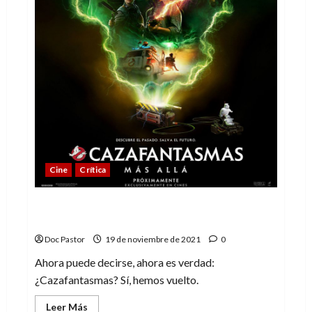
Cine
Crítica
Cazafantasmas: Más allá, la tercera parte
que hacía falta
Doc Pastor
19 de noviembre de 2021
0
Ahora puede decirse, ahora es verdad:
¿Cazafantasmas? Sí, hemos vuelto.
Leer
Leer Más