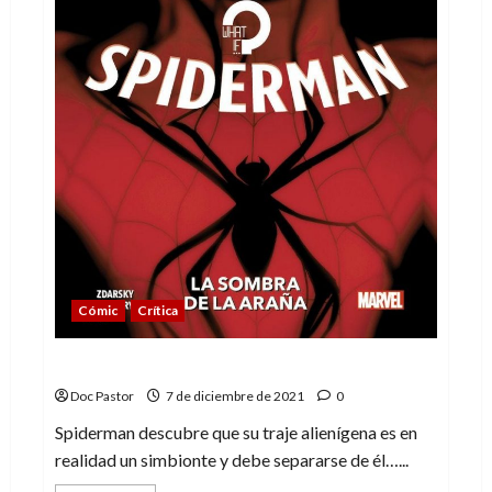
Cómic
Crítica
La sombra de la araña. ¿Y si…?
Doc Pastor
7 de diciembre de 2021
0
Spiderman descubre que su traje alienígena es en
realidad un simbionte y debe separarse de él…...