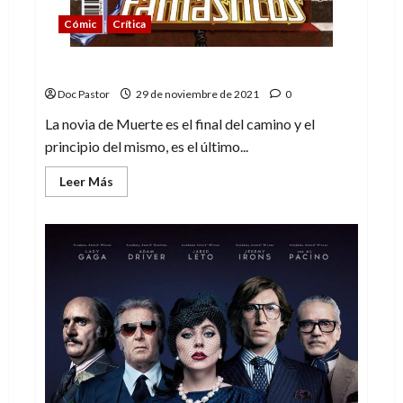
Cómic
Crítica
La novia de Muerte: el final y el comienzo
Doc Pastor
29 de noviembre de 2021
0
La novia de Muerte es el final del camino y el
principio del mismo, es el último...
Leer
Leer Más
más
acerca
de
La
novia
de
Muerte:
el
final
y
el
comienzo