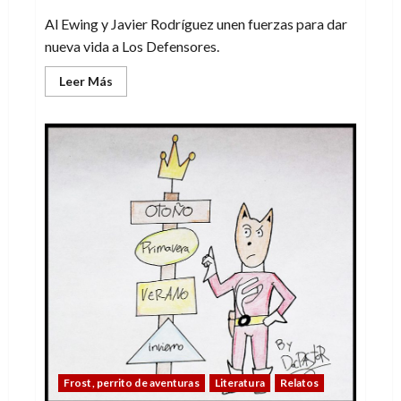
Al Ewing y Javier Rodríguez unen fuerzas para dar
nueva vida a Los Defensores.
Leer
Leer Más
más
acerca
de
El
arte
de
Javier
Rodríguez
brilla
en
Los
Defensores
Frost, perrito de aventuras
Literatura
Relatos