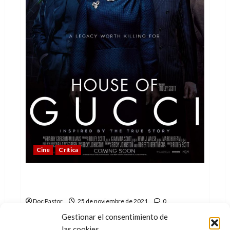
Cine
Crítica
La casa de Gucci: más larga no quiere
decir mejor
Doc Pastor
25 de noviembre de 2021
0
Gestionar el consentimiento de
Ridley Scott presenta su retrato de una de las
las cookies