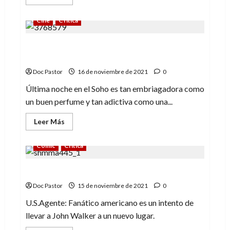
más
acerca
de
Cine
Crítica
Cazafantasmas:
Más
allá,
Última noche en el Soho,
la
tercera
embriagadoramente tóxica (y fantástica)
parte
que
Doc Pastor
16 de noviembre de 2021
0
hacía
falta
Última noche en el Soho es tan embriagadora como
un buen perfume y tan adictiva como una...
Leer
Leer Más
más
acerca
de
Cómic
Crítica
Última
noche
en
U.S.Agente: Fanático Americano
el
Soho,
embriagadoramente
Doc Pastor
15 de noviembre de 2021
0
tóxica
(y
U.S.Agente: Fanático americano es un intento de
fantástica)
llevar a John Walker a un nuevo lugar.