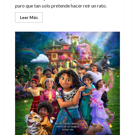
puro que tan solo pretende hacer reír un rato.
Leer
Leer Más
más
acerca
de
Newton
y
el
viaje
al
futuro:
clones
vs
robots