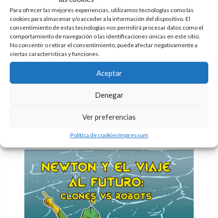
grandes familias del mundo de la moda.
Para ofrecer las mejores experiencias, utilizamos tecnologías como las
Leer
cookies para almacenar y/o acceder a la información del dispositivo. El
Leer Más
más
consentimiento de estas tecnologías nos permitirá procesar datos como el
Cómic
Crítica
acerca
comportamiento de navegación o las identificaciones únicas en este sitio.
de
No consentir o retirar el consentimiento, puede afectar negativamente a
La
casa
ciertas características y funciones.
Generaciones: Destrozadas. Una carta de
de
amor a DC Comics
Gucci:
Aceptar
más
Doc Pastor
24 de noviembre de 2021
0
larga
no
quiere
Denegar
Una historia entretenida con muy buenos autores, y
decir
eso es decir mucho.
mejor
Ver preferencias
Leer
Leer Más
más
Política de cookies
Impressum
acerca
de
Generaciones:
Destrozadas.
Una
carta
de
amor
a
DC
Comics