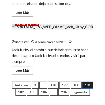
hace sonreír, que deja buen sabor de...
Leer
Leer Más
más
acerca
de
Cómic
Crítica
El
hombre
que
O.M.A.C., de Jack Kirby
j#%ió
el
tiempo:
Doc Pastor
3 de noviembre de 2021
0
risas
espacio-
Jack Kirby, el hombre, puede haber muerto hace
temporales
décadas, pero Jack Kirby, el creador, vivirá para
siempre.
Leer
Leer Más
más
acerca
de
O.M.A.C.,
Paginación
Anterior
1
…
178
179
180
181
de
Jack
182
183
184
…
234
Siguiente
Kirby
de