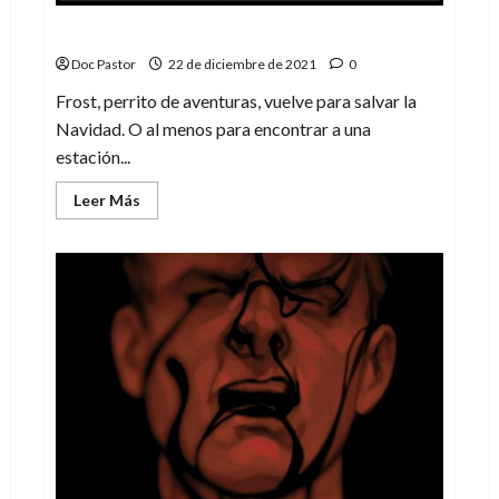
La estación perdida
Doc Pastor
22 de diciembre de 2021
0
Frost, perrito de aventuras, vuelve para salvar la
Navidad. O al menos para encontrar a una
estación...
Leer
Leer Más
más
acerca
de
La
estación
perdida