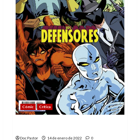
Cómic
Crítica
El arte de Javier Rodríguez brilla en Los
Defensores
Doc Pastor
14 de enero de 2022
0