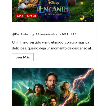
Cine
Crítica
Encanto, un retorno al mejor Disney
Doc Pastor
22 de noviembre de 2021
2
Un filme divertido y entretenido, con una música
deliciosa, que no deja un momento de descanso al...
Leer
Leer Más
más
acerca
de
Encanto,
un
retorno
al
mejor
Disney