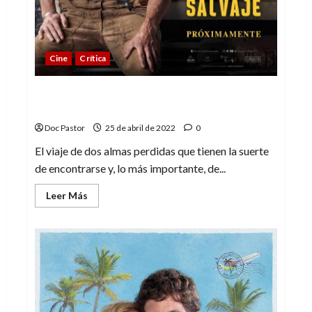
Cine
Crítica
Dog. Un viaje salvaje (de dos almas
perdidas)
Doc Pastor
25 de abril de 2022
0
El viaje de dos almas perdidas que tienen la suerte
de encontrarse y, lo más importante, de...
Leer
Leer Más
más
acerca
de
Dog.
Un
viaje
salvaje
(de
dos
almas
perdidas)