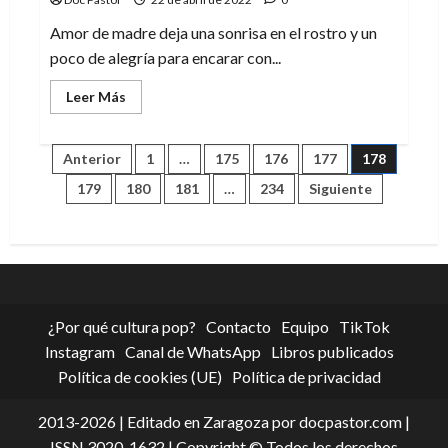
Amor de madre deja una sonrisa en el rostro y un
poco de alegría para encarar con...
Leer
Leer Más
más
acerca
de
Amor
Paginación
Anterior
1
…
175
176
177
178
de
madre,
179
180
181
…
234
Siguiente
divertida
de
pero
irregular
entradas
¿Por qué cultura pop?
Contacto
Equipo
TikTok
Instagram
Canal de WhatsApp
Libros publicados
Política de cookies (UE)
Política de privacidad
2013-2026 | Editado en Zaragoza por docpastor.com |
ISSN 3020-1632 | Copyright © Todos los derechos