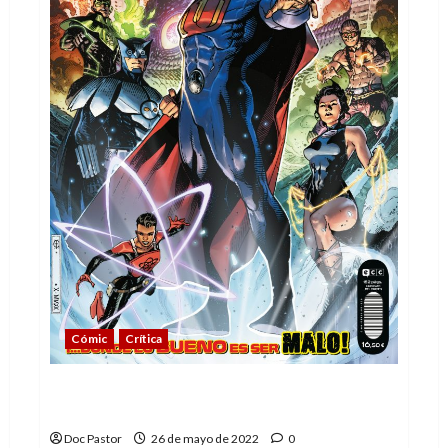
Cómic
Crítica
El Sindicato del crimen ha vuelto, ya era
hora
Doc Pastor
26 de mayo de 2022
0