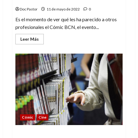
40º Cómic BCN: Los profesionales opinan
Doc Pastor
11 de mayo de 2022
0
Es el momento de ver qué les ha parecido a otros
profesionales el Cómic BCN, el evento...
Leer
Leer Más
más
acerca
de
40º
Cómic
BCN:
Los
profesionales
opinan
Cómic
Cine
40º Cómic BCN: El que tuvo, retuvo (pero