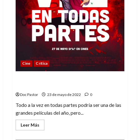
Cine
Crítica
Todo a la vez en todas partes:
complejamente simple
Doc Pastor
23 de mayo de 2022
0
Todo a la vez en todas partes podría ser una de las
grandes películas del año, pero...
Leer
Leer Más
más
acerca
de