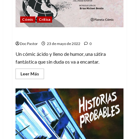
Cómic
Crítica
Billonaire Island, ¡sátira para todos!
Doc Pastor
23 de mayo de 2022
0
Un cómic ácido y lleno de humor, una sátira
fantástica que sin duda os va a encantar.
Leer
Leer Más
más
acerca
de
Billonaire
Island,
¡sátira
para
todos!