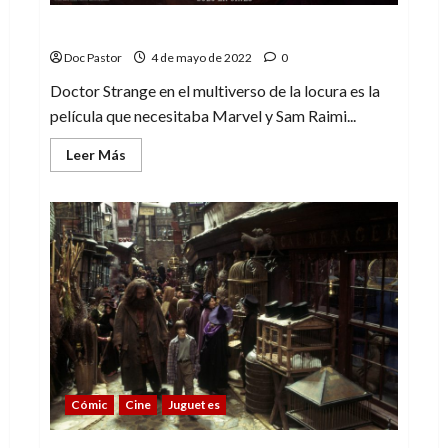
Doctor Strange 2: el éxito de Sam Raimi
Doc Pastor
4 de mayo de 2022
0
Doctor Strange en el multiverso de la locura es la
película que necesitaba Marvel y Sam Raimi...
Leer
Leer Más
más
acerca
de
Doctor
Strange
2:
el
éxito
de
Sam
Raimi
Cómic
Cine
Juguetes