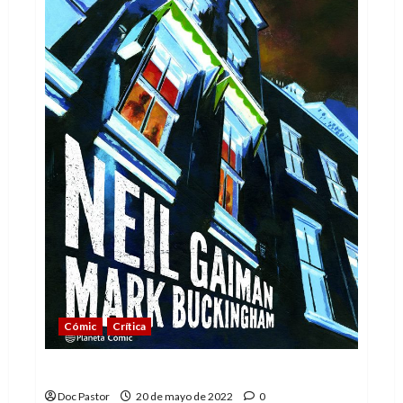
Cómic
Crítica
Historias probables (e inquietantes)
Doc Pastor
20 de mayo de 2022
0