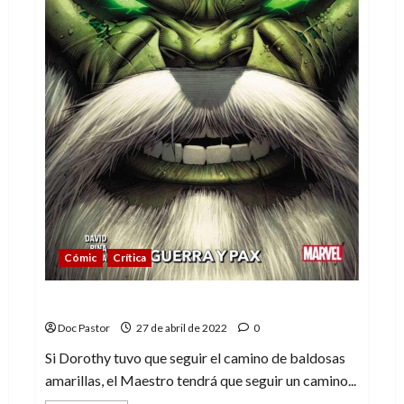
ello
en
Barcelona)
Cómic
Crítica
Maestro: Guerra y Pax
Doc Pastor
27 de abril de 2022
0
Si Dorothy tuvo que seguir el camino de baldosas
amarillas, el Maestro tendrá que seguir un camino...