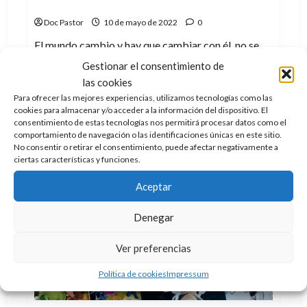
hay que evolucionar)
Doc Pastor
10 de mayo de 2022
0
El mundo cambio y hay que cambiar con él, no se
puede negar el presente y tampoco...
Gestionar el consentimiento de
las cookies
Leer
Leer Más
más
Para ofrecer las mejores experiencias, utilizamos tecnologías como las
acerca
cookies para almacenar y/o acceder a la información del dispositivo. El
de
consentimiento de estas tecnologías nos permitirá procesar datos como el
40º
comportamiento de navegación o las identificaciones únicas en este sitio.
Cómic
BCN:
No consentir o retirar el consentimiento, puede afectar negativamente a
El
ciertas características y funciones.
que
tuvo,
retuvo
Aceptar
(pero
hay
que
Denegar
evolucionar)
Ver preferencias
Política de cookies
Impressum
Uncategorized