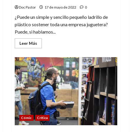
Doc Pastor
17 de mayo de 2022
0
¿Puede un simple y sencillo pequeño ladrillo de
plástico sostener toda una empresa juguetera?
Puede, si hablamos...
Leer
Leer Más
más
acerca
de
Un
ladrillo
de
Lego
es
un
mundo
de
posibilidades
Cómic
Crítica