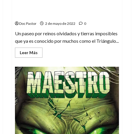
Galerías Maldá, el lugar en el que viven
Harry Potter y Son Goku (y más, todo ello
en Barcelona)
Doc Pastor
2 de mayo de 2022
0
Un paseo por reinos olvidados y tierras imposibles
que ya es conocido por muchos como el Triángulo...
Leer
Leer Más
más
acerca
de
Galerías
Maldá,
el
lugar
en
el
que
viven
Harry
Potter
y
Son
Goku
(y
más,
todo