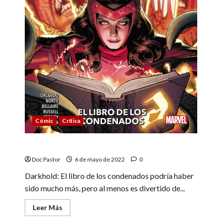
Cómic
Crítica
Darkhold, el libro de los condenados
Doc Pastor
6 de mayo de 2022
0
Darkhold: El libro de los condenados podría haber
sido mucho más, pero al menos es divertido de...
Leer
Leer Más
más
acerca