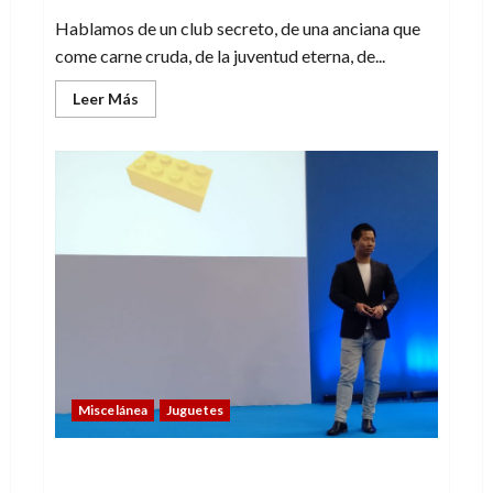
Hablamos de un club secreto, de una anciana que
come carne cruda, de la juventud eterna, de...
Leer
Leer Más
más
acerca
de
Historias
probables
(e
inquietantes)
Miscelánea
Juguetes
Un ladrillo de Lego es un mundo de
posibilidades