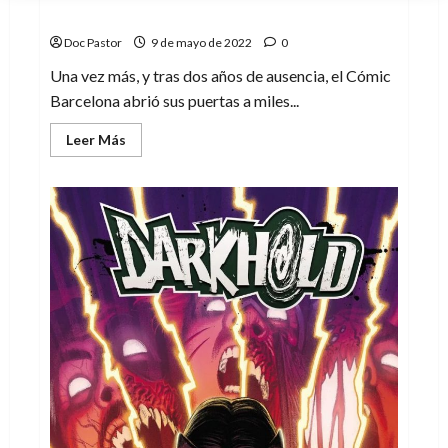
40º Cómic BCN: un Salón de ida y vuelta
Doc Pastor
9 de mayo de 2022
0
Una vez más, y tras dos años de ausencia, el Cómic
Barcelona abrió sus puertas a miles...
Leer
Leer Más
más
acerca
de
40º
Cómic
BCN:
un
Salón
de
ida
y
vuelta