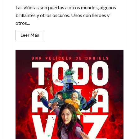
Las viñetas son puertas a otros mundos, algunos
brillantes y otros oscuros. Unos con héroes y
otros...
Leer
Leer Más
más
acerca
de
El
Sindicato
del
crimen
ha
vuelto,
ya
era
hora