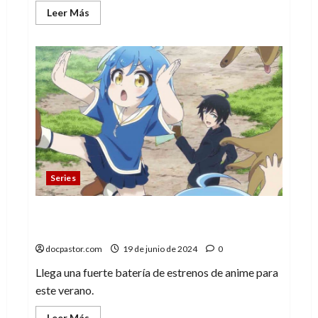
Leer
Leer Más
más
acerca
de
Split:
Un
primer
episodio
cargado
de
sensualidad
e
intimismo
Series
Verano de estrenos para los amantes del
anime
docpastor.com
19 de junio de 2024
0
Llega una fuerte batería de estrenos de anime para
este verano.
Leer
Leer Más