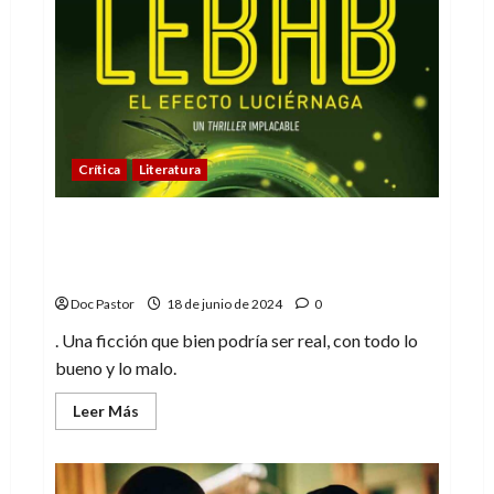
cumplen
50
años!
Playmobil
los
lanzó
en
1974
Crítica
Literatura
¿El alma se reencarna en otro cuerpo?
Eso dice la novela LEBAB. El efecto
luciérnaga
Doc Pastor
18 de junio de 2024
0
. Una ficción que bien podría ser real, con todo lo
bueno y lo malo.
Leer
Leer Más
más
acerca
de
¿El
alma