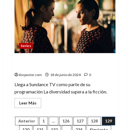
se
reencarna
en
otro
cuerpo?
Eso
dice
la
novela
LEBAB.
El
Series
efecto
luciérnaga
Split: La nueva serie de Sundance TV para
celebrar el Día del Orgullo
docpastor.com
18 de junio de 2024
0
Llega a Sundance TV como parte de su
programación La diversidad supera a la ficción.
Leer
Leer Más
más
acerca
de
Split:
Paginación
Anterior
1
…
126
127
128
129
La
nueva
130
131
132
…
234
Siguiente