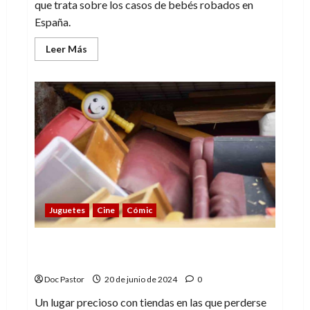
que trata sobre los casos de bebés robados en
España.
Leer
Leer Más
más
acerca
de
Alumbramiento,
emotividad
para
luchar
contra
la
injusticia
Juguetes
Cine
Cómic
TravelDoc: Berna, 5 paradas para
amantes de la Cultura Pop
Doc Pastor
20 de junio de 2024
0
Un lugar precioso con tiendas en las que perderse