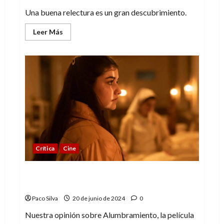
Una buena relectura es un gran descubrimiento.
Leer
Leer Más
más
acerca
de
El
placer
de
la
relectura
(y
el
revisionado)
Crítica
Cine
Alumbramiento, emotividad para luchar
contra la injusticia
Paco Silva
20 de junio de 2024
0
Nuestra opinión sobre Alumbramiento, la película