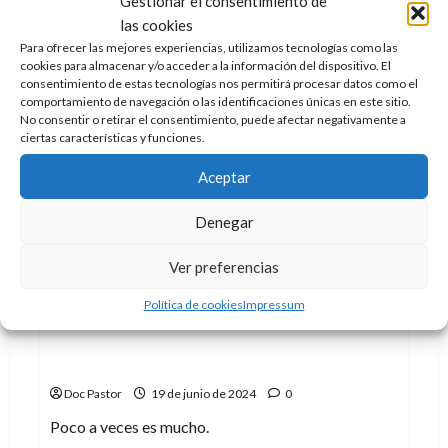
Gestionar el consentimiento de
Crash. Sea...
las cookies
Para ofrecer las mejores experiencias, utilizamos tecnologías como las
Leer
Leer Más
cookies para almacenar y/o acceder a la información del dispositivo. El
más
consentimiento de estas tecnologías nos permitirá procesar datos como el
acerca
de
comportamiento de navegación o las identificaciones únicas en este sitio.
Doctor
No consentir o retirar el consentimiento, puede afectar negativamente a
Who:
ciertas características y funciones.
Time
Crash,
el
Aceptar
cruce
definitivo
Denegar
Ver preferencias
Crítica
Series
Política de cookies
Impressum
Split: Un primer episodio cargado de
sensualidad e intimismo
Doc Pastor
19 de junio de 2024
0
Poco a veces es mucho.