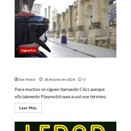
voy
a
revolucionar
el
género»
–
Iván
Sarnago,
autor
de
El
Cid
Juguetes
(2)
¡Los Clics cumplen 50 años! Playmobil los
lanzó en 1974
Doc Pastor
18 de junio de 2024
0
Para muchos se siguen llamando Clics aunque
oficialmente Playmobil nunca usó ese término.
Leer
Leer Más
más
acerca
de
¡Los
Clics