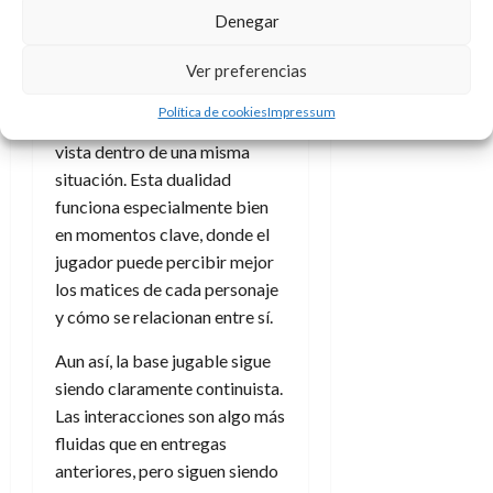
Max y Chloe en la toma de
Denegar
decisiones, un cambio que
aporta cierto dinamismo y
Ver preferencias
enriquece las conversaciones
Política de cookies
Impressum
al ofrecer distintos puntos de
vista dentro de una misma
situación. Esta dualidad
funciona especialmente bien
en momentos clave, donde el
jugador puede percibir mejor
los matices de cada personaje
y cómo se relacionan entre sí.
Aun así, la base jugable sigue
siendo claramente continuista.
Las interacciones son algo más
fluidas que en entregas
anteriores, pero siguen siendo