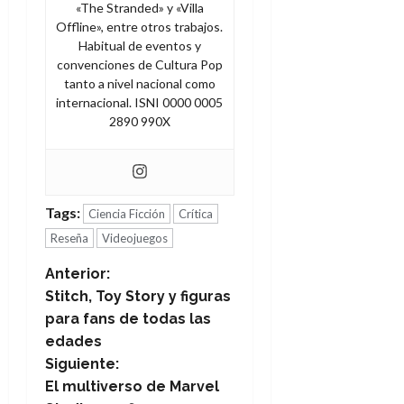
«The Stranded» y «Villa
Offline», entre otros trabajos.
Habitual de eventos y
convenciones de Cultura Pop
tanto a nivel nacional como
internacional. ISNI 0000 0005
2890 990X
Tags:
Ciencia Ficción
Crítica
Reseña
Videojuegos
N
Anterior:
Stitch, Toy Story y figuras
a
para fans de todas las
edades
v
Siguiente:
e
El multiverso de Marvel