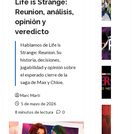
Life is Strange:
Literatura
A
Reunion, análisis,
m
opinión y
í
m
Cine
veredicto
e
Cómic
g
T
Hablamos de Life is
u
h
Strange: Reunion. Su
s
e
historia, decisiones,
t
P
jugabilidad y opinión sobre
a
h
Cine
L
a
Cómic
el esperado cierre de la
Crítica
a
n
saga de Max y Chloe.
S
L
t
p
i
o
Marc Martí
i
g
m
5 de mayo de 2026
d
a
,
Cine
8 minutos de lectura
0
e
Crítica
d
9
r
S
e
0
-
p
l
a
M
i
o
ñ