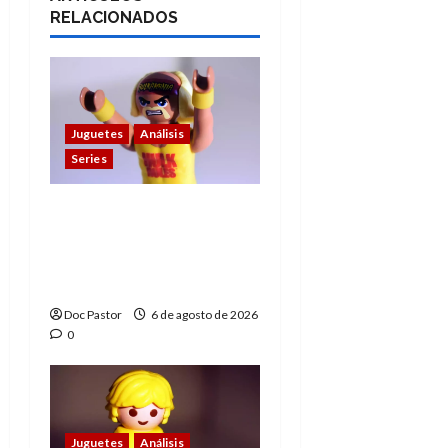
RELACIONADOS
Juguetes
Análisis
Series
Hulk Hogan en
Playmobil: un
homenaje a una
leyenda de la WWE
Doc Pastor
6 de agosto de 2026
0
Juguetes
Análisis