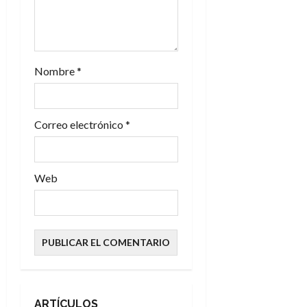
t
r
a
Nombre
*
d
a
Correo electrónico
*
s
Web
ARTÍCULOS