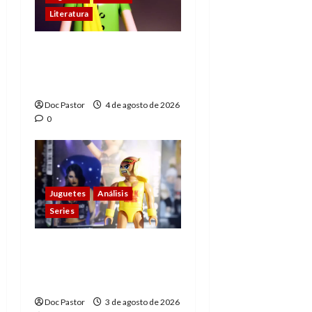
Literatura
El principito de
Playmobil conquista
con su sencillez
Doc Pastor
4 de agosto de 2026
0
Juguetes
Análisis
Series
Playmobil y WWE Raw:
primeras impresiones
de la línea
Doc Pastor
3 de agosto de 2026