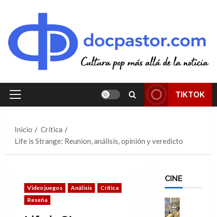
Saltar
al
contenido
TIKTOK
Menú
principal
Inicio
Crítica
Life is Strange: Reunion, análisis, opinión y veredicto
CINE
Videojuegos
Análisis
Crítica
Reseña
Cine
Cómic