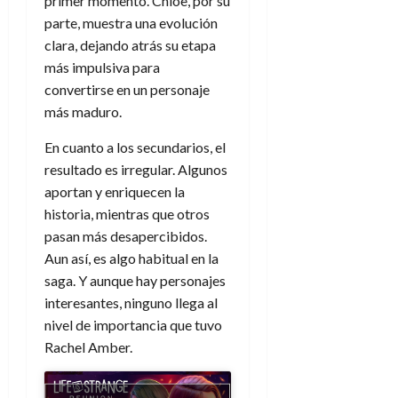
a
primer momento. Chloe, por su
d
d
de
:
0
l
n
b
e
e
parte, muestra una evolución
julio
e
i
a
i
l
l
de
clara, dejando atrás su etapa
l
p
l
l
a
2026
a
más impulsiva para
o
s
d
i
l
W
convertirse en un personaje
0
r
i
e
d
í
W
i
más maduro.
s
l
a
n
E
g
y
M
d
e
En cuanto a los secundarios, el
e
s
u
c
a
6
resultado es irregular. Algunos
n
u
n
o
de
y
p
aportan y enriquecen la
d
m
agosto
3
e
u
historia, mientras que otros
i
o
de
de
l
n
a
2026
c
pasan más desapercibidos.
agosto
d
t
l
de
o
Aun así, es algo habitual en la
0
e
o
2026
n
saga. Y aunque hay personajes
s
d
t
20
0
interesantes, ninguno llega al
t
e
r
de
nivel de importancia que tuvo
i
n
julio
a
n
Rachel Amber.
o
de
c
o
r
2026
u
d
e
l
0