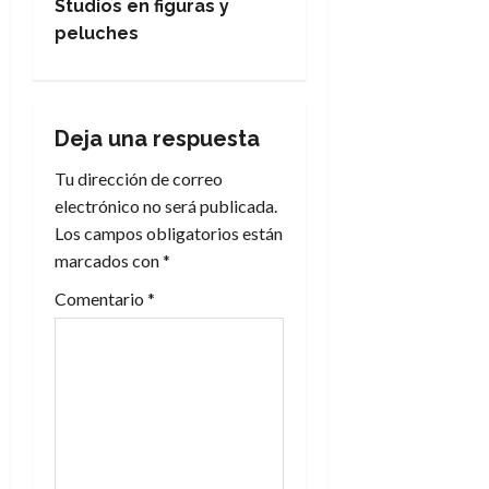
Studios en figuras y
g
peluches
a
c
Deja una respuesta
i
Tu dirección de correo
electrónico no será publicada.
ó
Los campos obligatorios están
n
marcados con
*
Comentario
*
d
e
e
n