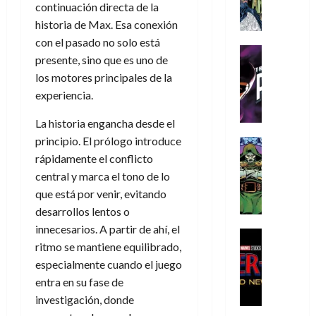
A
d
c
d
m
continuación directa de la
i
e
m
a
a
e
a
o
r
historia de Max. Esa conexión
í
y
t
l
d
s
e
con el pasado no solo está
m
o
e
o
Cine
u
(
presente, sino que es uno de
e
c
v
Cómic
e
r
p
5
los motores principales de la
g
T
u
e
s
a
a
de
u
h
experiencia.
a
r
p
r
r
agosto
s
e
n
t
e
e
t
de
La historia engancha desde el
t
P
d
i
r
s
2026
e
a
principio. El prólogo introduce
h
o
c
Cómic
a
u
1
0
L
a
Reseña
l
a
rápidamente el conflicto
d
n
)
L
a
n
a
l
o
central y marca el tono de lo
a
a
L
t
n
,
c
que está por venir, evitando
7
t
i
o
o
f
o
30
desarrollos lentos o
de
r
g
m
s
ó
m
de
agosto
innecesarios. A partir de ahí, el
a
a
,
t
Cine
r
julio
p
de
ritmo se mantiene equilibrado,
g
Cómic
d
9
a
m
de
2026
l
Crítica
e
especialmente cuando el juego
e
0
l
2026
u
e
S
0
d
l
a
g
entra en su fase de
l
j
0
p
i
o
ñ
i
a
investigación, donde
a
i
a
s
o
a
r