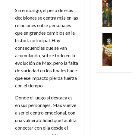
l
s
Cómic
:
n
de
i
i
julio
Series
t
s
p
h
Sin embargo, el peso de esas
2026
p
c
de
X
u
o
r
o
ó
decisiones se centra más en las
c
2026
0
-
r
:
i
m
a
i
relaciones entre personajes
M
0
a
e
m
e
l
ó
que en grandes cambios en la
e
p
l
e
Series
n
D
n
historia principal. Hay
n
Análisis
o
o
r
a
o
d
’
Cómic
consecuencias que se van
p
p
a
j
c
e
X
9
c
acumulando, sobre todo en la
t
s
e
t
M
-
7
o
i
i
evolución de Max, pero la falta
a
o
a
M
(
n
m
m
u
de variedad en los finales hace
r
r
e
2
q
i
p
n
E
v
que ese impacto pierda fuerza
n
×
u
s
r
a
x
e
con el tiempo.
’
4
i
m
e
l
t
l
9
)
s
o
s
e
r
Donde el juego sí destaca es
7
:
t
y
i
y
a
en sus personajes. Max vuelve
30
(
A
ó
l
o
e
ñ
de
a ser el centro emocional, con
2
p
l
a
n
n
o
julio
×
una vulnerabilidad que facilita
o
a
a
e
d
de
3
c
conectar con ella desde el
f
m
s
a
2026
29
)
a
i