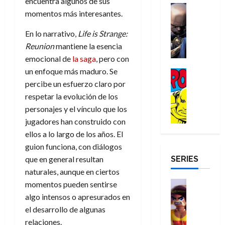
a
encuentra algunos de sus
d
d
H
Cómic
s
d
e
v
momentos más interesantes.
e
Reseña
e
o
d
e
p
e
r
E
l
m
e
j
e
n
En lo narrativo,
Life is Strange:
-
l
D
b
l
a
t
t
Reunion
mantiene la esencia
M
V
o
r
h
d
i
u
emocional de
la saga
, pero con
a
i
c
e
é
e
d
r
n
un enfoque más maduro. Se
g
Cómic
t
s
r
e
a
a
:
i
Reseña
percibe un esfuerzo claro por
o
E
o
m
p
D
B
l
r
x
respetar la evolución de los
e
o
e
29
o
r
a
M
t
q
c
r
personajes y el vínculo que los
de
c
a
n
u
r
u
i
o
jugadores han construido con
julio
t
n
t
e
a
e
o
f
de
ellos a lo largo de los años. El
o
d
e
r
o
n
n
u
2026
guion funciona, con diálogos
r
N
y
t
r
u
a
n
SERIES
D
0
que en general resultan
e
l
e
d
n
r
c
r
w
a
naturales, aunque en ciertos
,
i
c
i
o
D
s
Juguetes
e
momentos pueden sentirse
n
a
o
27
o
a
j
Análisis
l
a
m
algo intensos o apresurados en
n
de
Series
m
y
o
m
r
u
julio
a
el desarrollo de algunas
H
,
,
y
e
i
de
e
l
relaciones.
u