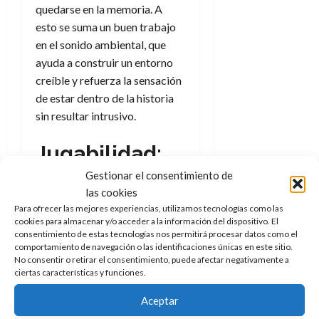
quedarse en la memoria. A
esto se suma un buen trabajo
en el sonido ambiental, que
ayuda a construir un entorno
creíble y refuerza la sensación
de estar dentro de la historia
sin resultar intrusivo.
Jugabilidad:
Gestionar el consentimiento de
más control,
las cookies
pero pocas
Para ofrecer las mejores experiencias, utilizamos tecnologías como las
cookies para almacenar y/o acceder a la información del dispositivo. El
consentimiento de estas tecnologías nos permitirá procesar datos como el
novedades
comportamiento de navegación o las identificaciones únicas en este sitio.
No consentir o retirar el consentimiento, puede afectar negativamente a
ciertas características y funciones.
La principal novedad de
Life is
Strange: Reunion
es la
Aceptar
posibilidad de alternar entre