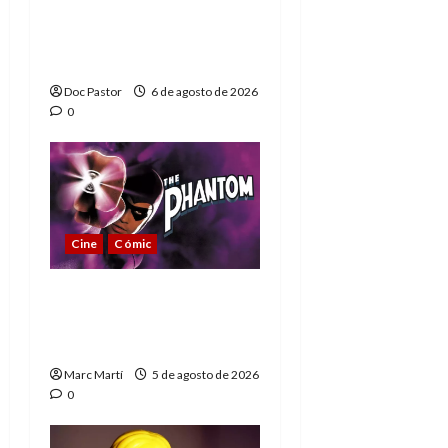
Playmobil: un
homenaje a una
leyenda de la WWE
Doc Pastor
6 de agosto de 2026
0
Cine
Cómic
The Phantom, 90 años
del héroe que nunca
muere
Marc Martí
5 de agosto de 2026
0