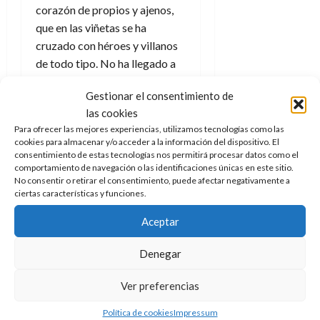
corazón de propios y ajenos,
que en las viñetas se ha
cruzado con héroes y villanos
de todo tipo. No ha llegado a
tener el éxito que
Grogu
, al
Gestionar el consentimiento de
que todavía se llama de forma
las cookies
errónea en ocasiones Baby
Para ofrecer las mejores experiencias, utilizamos tecnologías como las
Yoda, pero demos tiempo al
cookies para almacenar y/o acceder a la información del dispositivo. El
tiempo y a ver qué pasa.
consentimiento de estas tecnologías nos permitirá procesar datos como el
comportamiento de navegación o las identificaciones únicas en este sitio.
No podemos dejar de lado el
No consentir o retirar el consentimiento, puede afectar negativamente a
ciertas características y funciones.
camión convertible de
Avengers, los Vengadores,
Aceptar
pensado de forma directa para
un público infantil y con ganas
Denegar
de jugar. En el mismo va
Ver preferencias
incorporado un furioso pero
naíf Hulk dispuesto a lanzarse
Política de cookies
Impressum