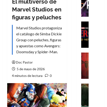
El multiverso de
T
h
Marvel Studios en
e
figuras y peluches
P
h
Cine
Marvel Studios protagoniza
a
Cómic
Crítica
n
el catálogo de Simba Dickie
S
t
Group con peluches, figuras
p
o
y apuestas como Avengers:
i
m
Doomsday y Spider-Man.
d
,
Cine
e
Crítica
9
Doc Pastor
r
S
0
5 de mayo de 2026
-
p
a
M
i
ñ
4 minutos de lectura
0
a
d
o
n
e
Cine
s
:
r
Cómic
d
Misceláne
B
-
e
V
r
M
l
e
a
a