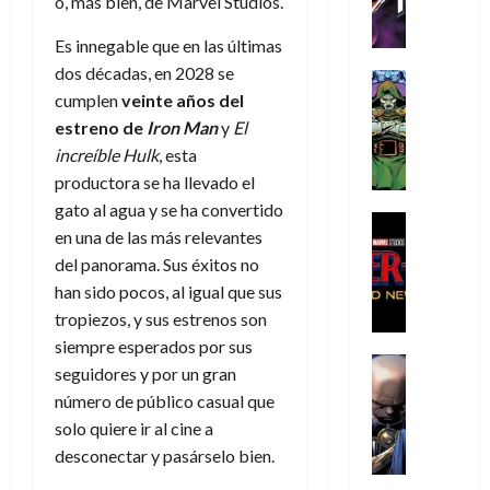
o, más bien, de Marvel Studios.
h
h
a
r
p
r
agosto
r
e
n
t
e
e
de
Es innegable que en las últimas
i
P
d
i
r
s
2026
dos décadas, en 2028 se
s
h
o
c
Cómic
a
u
0
cumplen
veinte años del
t
a
Reseña
l
a
d
n
L
o
n
a
l
estreno de
Iron Man
y
El
o
a
a
p
t
n
,
increíble Hulk
, esta
c
t
h
o
o
f
o
productora se ha llevado el
30
r
e
m
s
ó
m
de
gato al agua y se ha convertido
a
r
,
t
Cine
r
julio
p
en una de las más relevantes
g
Cómic
N
9
a
m
de
l
Crítica
del panorama. Sus éxitos no
e
o
0
l
2026
u
e
S
d
han sido pocos, al igual que sus
l
a
g
l
j
0
p
i
a
ñ
i
tropiezos, y sus estrenos son
a
a
i
a
n
o
a
r
siempre esperados por sus
a
d
d
Cómic
,
s
d
e
v
seguidores y por un gran
e
Reseña
e
u
d
e
p
e
número de público casual que
r
E
l
n
e
j
e
n
solo quiere ir al cine a
-
l
D
a
l
a
t
t
M
V
desconectar y pasárselo bien.
o
e
h
d
i
u
a
i
c
s
é
e
d