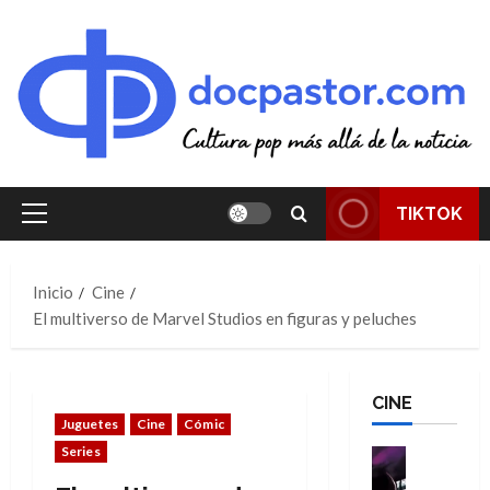
Saltar
al
contenido
TIKTOK
Menú
principal
Inicio
Cine
El multiverso de Marvel Studios en figuras y peluches
CINE
Juguetes
Cine
Cómic
Series
Cine
Cómic