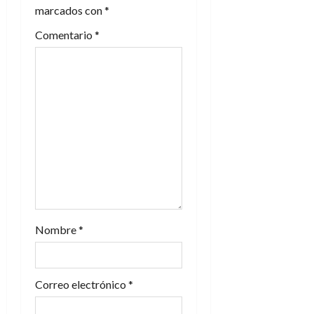
n
marcados con
*
Comentario
*
d
e
e
n
t
r
a
Nombre
*
d
a
Correo electrónico
*
s