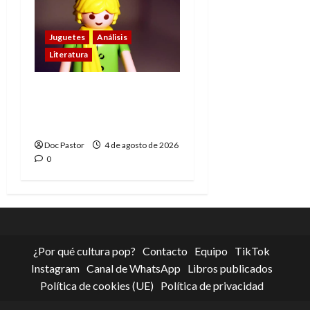
Juguetes
Análisis
Literatura
El principito de
Playmobil conquista
con su sencillez
Doc Pastor
4 de agosto de 2026
0
¿Por qué cultura pop?
Contacto
Equipo
TikTok
Instagram
Canal de WhatsApp
Libros publicados
Política de cookies (UE)
Política de privacidad