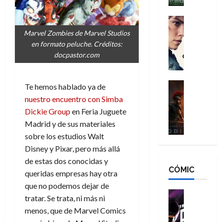
h
n
n
n
é
g
d
:
Cine
r
a
Crítica
N
B
o
Marvel Zombies de Marvel Studios
d
C
e
r
e
en formato peluche. Créditos:
o
l
w
a
q
docpastor.com
r
e
D
n
u
e
a
a
d
e
s
n
y
Cine
N
Te hemos hablado ya de
n
:
e
Crítica
,
e
u
nuestro encuentro con Simba
L
D
r
m
w
n
Dickie Group
en Feria Juguete
a
o
:
e
D
c
Madrid y de sus materiales
O
o
R
j
a
a
sobre los estudios Walt
d
m
e
o
y
m
i
s
Disney y Pixar, pero más allá
s
r
,
u
s
d
c
de estas dos conocidas y
d
m
e
CÓMIC
e
a
a
e
a
queridas empresas hay otra
r
a
y
t
l
d
e
que no podemos dejar de
d
o
e
o
Cine
u
tratar. Se trata, ni más ni
e
c
v
Cómic
e
r
5
menos, que de Marvel Comics
C
T
u
e
s
a
de