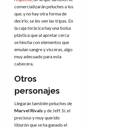
e
t
t
comercializarán peluches a los
A
o
u
que, y no hay otra forma de
p
r
r
decirlo, se les ven las tripas. En
o
n
a
c
o
la caja torácica hay una bolsa
a
plástica que al apretar cerca
9
l
8
se hincha con elementos que
de
i
de
julio
emulan sangre y vísceras, algo
p
julio
de
muy adecuado para esta
s
de
2026
cabecera.
2026
i
0
s
0
Otros
7
personajes
de
julio
de
Llegarán también peluches de
2026
Marvel Rivals
y de Jeff. Sí, el
0
precioso y muy querido
tiburón que se ha ganado el