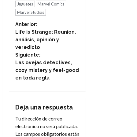
Juguetes
Marvel Comics
Marvel Studios
N
Anterior:
Life is Strange: Reunion,
a
análisis, opinión y
veredicto
v
Siguiente:
e
Las ovejas detectives,
cozy mistery y feel-good
g
en toda regla
a
c
Deja una respuesta
i
Tu dirección de correo
electrónico no será publicada.
ó
Los campos obligatorios están