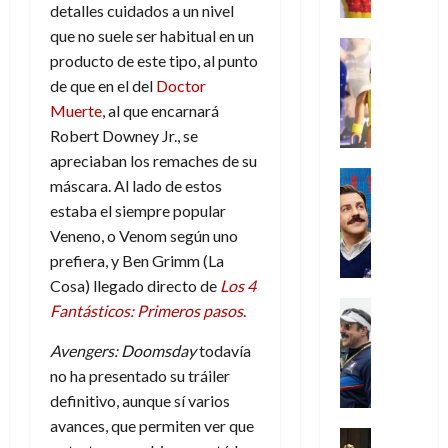
r
e
t
l
de
detalles cuidados a un nivel
julio
o
l
0
i
l
a
2026
a
de
que no suele ser habitual en un
o
k
m
o
Juguetes
s
2026
n
producto de este tipo, al punto
0
m
H
Análisis
e
e
d
o
0
s
o
Series
de que en el del
Doctor
n
s
e
d
P
d
g
Muerte
, al que encarnará
t
p
l
e
l
a
a
o
e
Robert Downey Jr., se
a
M
a
y
n
q
r
c
apreciaban los remaches de su
a
y
o
e
Series
u
a
i
r
máscara. Al lado de estos
m
c
n
Cine
e
d
e
v
estaba el siempre popular
o
Misceláne
u
P
a
o
n
e
C
Veneno, o Venom según uno
b
a
l
n
c
l
u
i
prefiera, y Ben Grimm (La
n
a
t
i
30
a
l
d
y
Cosa) llegado directo de
Los 4
i
a
de
31
n
y
o
m
Crítica
c
Fantásticos: Primeros pasos
.
julio
f
de
d
W
Series
l
o
de
i
i
julio
o
T
W
a
b
Avengers: Doomsday
todavía
2026
p
c
de
l
e
E
n
i
no ha presentado su tráiler
ó
c
2026
0
a
d
R
o
l
a
i
definitivo, aunque sí varios
c
L
0
a
s
:
l
ó
avances, que permiten ver que
u
a
w
t
u
Análisis
D
n