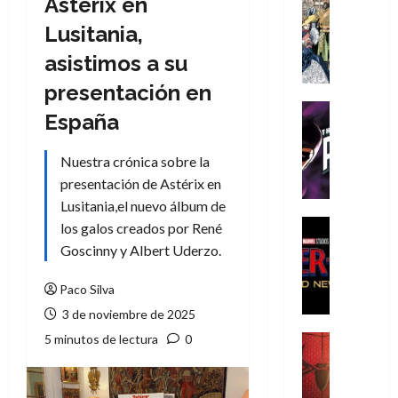
Astérix en
Cómic
Literatura
Lusitania,
A
asistimos a su
m
í
presentación en
m
Cine
España
e
Cómic
g
T
Nuestra crónica sobre la
u
h
s
presentación de Astérix en
e
t
P
Lusitania,el nuevo álbum de
a
h
Cine
los galos creados por René
L
a
Cómic
Goscinny y Albert Uderzo.
Crítica
a
n
S
L
t
Paco Silva
p
i
o
3 de noviembre de 2025
i
g
m
d
a
5 minutos de lectura
0
,
Cine
e
Crítica
d
9
r
S
e
0
-
p
l