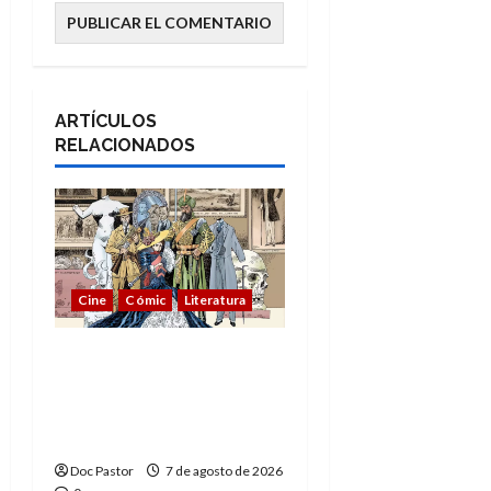
ARTÍCULOS
RELACIONADOS
Cine
Cómic
Literatura
A mí me gusta La Liga
de los Hombres
Extraordinarios (parte
1)
Doc Pastor
7 de agosto de 2026