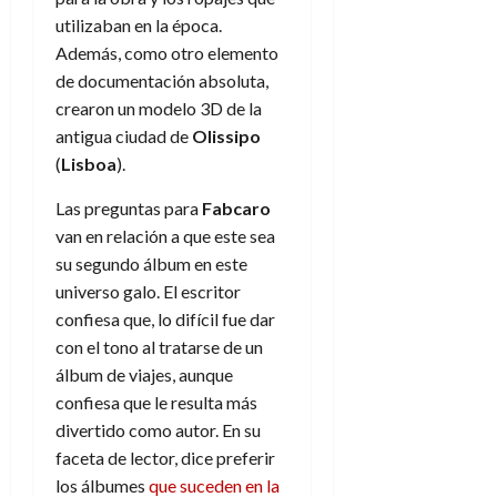
f
m
s
a
2026
29
)
a
utilizaban en la época.
i
a
d
d
de
:
0
l
n
b
e
Además, como otro elemento
e
julio
e
i
a
i
l
l
de documentación absoluta,
de
l
p
l
l
a
2026
a
crearon un modelo 3D de la
o
s
d
i
l
W
antigua ciudad de
Olissipo
0
r
i
e
d
í
W
(
Lisboa
).
i
s
l
a
n
E
g
y
M
d
e
Las preguntas para
Fabcaro
e
s
u
c
a
6
van en relación a que este sea
n
u
n
o
de
y
su segundo álbum en este
p
d
m
agosto
3
e
u
universo galo. El escritor
i
o
de
de
l
n
a
confiesa que, lo difícil fue dar
2026
c
agosto
d
t
l
de
o
con el tono al tratarse de un
0
e
o
2026
n
álbum de viajes, aunque
s
d
t
20
confiesa que le resulta más
0
t
e
r
de
divertido como autor. En su
i
n
julio
a
faceta de lector, dice preferir
n
o
de
c
o
r
los álbumes
que suceden en la
2026
u