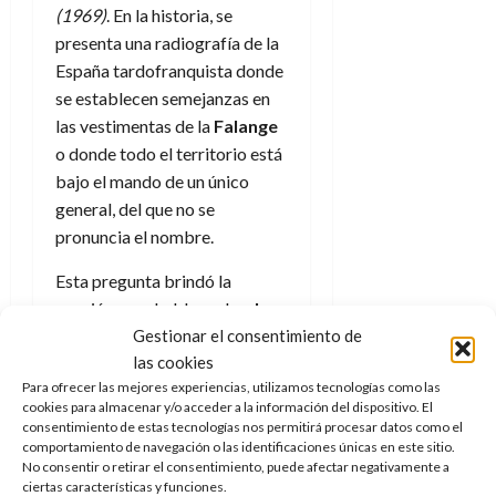
(1969)
. En la historia, se
presenta una radiografía de la
España tardofranquista donde
se establecen semejanzas en
las vestimentas de la
Falange
o donde todo el territorio está
bajo el mando de un único
general, del que no se
pronuncia el nombre.
Esta pregunta brindó la
ocasión para hablar sobre
las
Gestionar el consentimiento de
posibles diferencias entre
las cookies
los primeros álbumes de los
Para ofrecer las mejores experiencias, utilizamos tecnologías como las
galos y los actuales
. Ambos
cookies para almacenar y/o acceder a la información del dispositivo. El
autores coincidieron en que,
consentimiento de estas tecnologías nos permitirá procesar datos como el
anteriormente, era más difícil
comportamiento de navegación o las identificaciones únicas en este sitio.
No consentir o retirar el consentimiento, puede afectar negativamente a
mezclarse entre los países,
ciertas características y funciones.