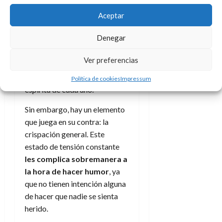
cosa que no sucede hoy día y
que resulta una oportunidad.
Aceptar
Que la diferencia entre la
Denegar
humanidad sea menor
les
obliga a hacer una buena
Ver preferencias
documentación de cada
país
para dar con el alma y
Política de cookies
Impressum
espíritu de cada uno.
Sin embargo, hay un elemento
que juega en su contra: la
crispación general. Este
estado de tensión constante
les complica sobremanera a
la hora de hacer humor
, ya
que no tienen intención alguna
de hacer que nadie se sienta
herido.