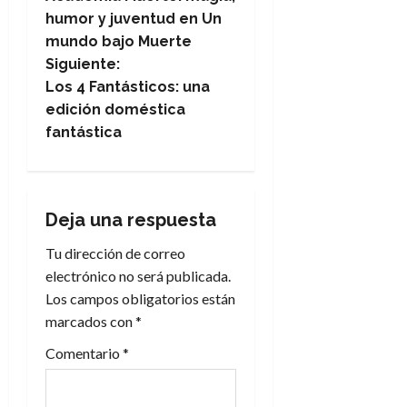
a
humor y juventud en Un
mundo bajo Muerte
v
Siguiente:
e
Los 4 Fantásticos: una
edición doméstica
g
fantástica
a
c
Deja una respuesta
i
Tu dirección de correo
electrónico no será publicada.
ó
Los campos obligatorios están
n
marcados con
*
Comentario
*
d
e