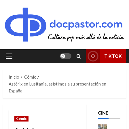
Saltar
al
contenido
TIKTOK
Menú
principal
Inicio
Cómic
Astérix en Lusitania, asistimos a su presentación en
España
CINE
Cómic
Cine