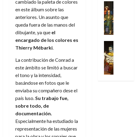
31
cambiado la paleta de colores
u
a
w
u
Análisis
c
julio
f
de
en este álbum sobre las
l
s
Cómic
:
n
de
i
i
julio
Series
t
s
p
anteriores. Un asunto que
h
2026
p
c
de
X
u
o
r
o
queda fuera de las manos del
ó
c
2026
0
-
r
:
i
m
a
dibujante, ya que
el
i
M
0
a
e
m
e
l
ó
encargado de los colores es
e
p
l
e
Series
n
D
n
Thierry Mébarki
.
n
Análisis
o
o
r
a
o
d
’
Cómic
p
p
a
j
c
e
La contribución de Conrad a
X
9
c
t
s
e
t
M
este ámbito se limitó a buscar
-
7
o
i
i
a
o
a
M
el tono y la intensidad,
(
n
m
m
u
r
r
e
2
basándose en fotos que le
q
i
p
n
E
v
n
×
u
enviaba su compañero dese el
s
r
a
x
e
’
4
i
m
e
país luso.
Su trabajo fue,
l
t
l
9
)
s
o
s
e
sobre todo, de
r
7
:
t
y
i
y
a
documentación.
30
(
A
ó
l
o
e
ñ
de
Especialmente ha estudiado la
2
p
l
a
n
n
o
julio
representación de las mujeres
×
o
a
a
e
d
de
3
c
para la obra y los ropajes que