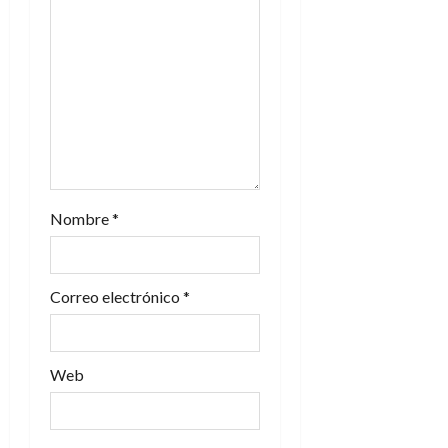
e
n
t
r
a
Nombre
*
d
a
Correo electrónico
*
s
Web