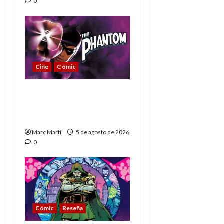
0
Cine
Cómic
The Phantom, 90 años
del héroe que nunca
muere
Marc Martí
5 de agosto de 2026
0
Cómic
Reseña