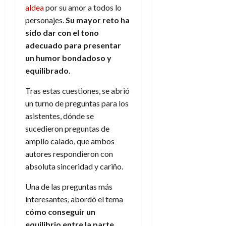
d
e
aldea
por su amor a todos lo
l
0
e
t
t
personajes.
Su mayor reto ha
A
o
u
sido dar con el tono
p
r
r
adecuado para presentar
o
n
a
un humor bondadoso y
c
o
equilibrado.
a
9
l
8
de
Tras estas cuestiones, se abrió
i
de
julio
un turno de preguntas para los
p
julio
de
s
asistentes, dónde se
de
2026
2026
i
sucedieron preguntas de
0
s
amplio calado, que ambos
0
autores respondieron con
7
absoluta sinceridad y cariño.
de
julio
Una de las preguntas más
de
interesantes, abordó el tema
2026
cómo conseguir un
0
equilibrio entre la parte