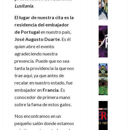
s
Literatura
s
r
,
r
u
Lusitania
.
A
d
c
d
m
i
e
m
a
a
e
a
o
r
El lugar de nuestra cita es la
í
y
t
l
d
s
e
residencia del embajador
m
o
e
o
Cine
u
(
de
Portugal
en nuestro país,
e
c
v
Cómic
e
r
p
5
José Augusto Duarte
. Es él
g
T
u
e
s
a
a
de
u
h
a
quien abre el evento
r
p
r
r
agosto
s
e
n
t
agradeciendo nuestra
e
e
t
de
t
P
d
i
r
s
2026
presencia. Puede que no sea
e
a
h
o
c
Cómic
a
u
1
tanta la providencia la que nos
0
L
a
Reseña
l
a
d
n
)
trae aquí, ya que antes de
L
a
n
a
l
o
a
recalar en nuestro estado, fue
a
L
t
n
,
c
7
embajador en
Francia
. Es
t
i
o
o
f
o
30
de
r
g
m
conocedor de primera mano
s
ó
m
de
agosto
a
a
,
t
Cine
r
sobre la fama de estos galos.
julio
p
de
g
Cómic
d
9
a
m
de
2026
l
Crítica
e
e
Nos encontramos en un
0
l
2026
u
e
S
0
d
l
a
g
l
pequeño salón donde estamos
j
0
p
i
o
ñ
i
a